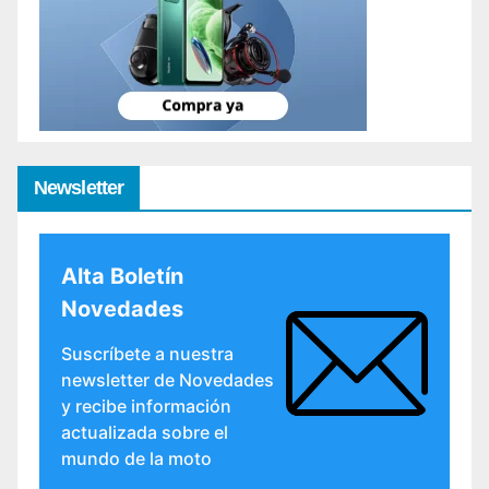
Newsletter
Alta Boletín
Novedades
Suscríbete a nuestra
newsletter de Novedades
y recibe información
actualizada sobre el
mundo de la moto