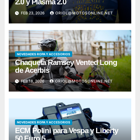
2.0 y Plasma 2.0
FEB 23, 2026
ORIOL@MOTOSONLINE.NET
NOVEDADES ROPA Y ACCESORIOS
Chaqueta Ramsey Vented Long
de Acerbis
FEB 18, 2026
ORIOL@MOTOSONLINE.NET
NOVEDADES ROPA Y ACCESORIOS
ECM Polini para Vespa y Liberty
50 Euro 5