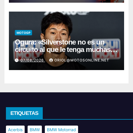
MOTOGP
Ogura: «Silverstone no es un
circuito al que le tenga muchas
ganas»
07/08/2026
ORIOL@MOTOSONLINE.NET
ETIQUETAS
Acerbis
BMW
BMW Motorrad