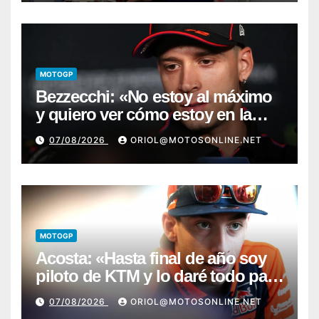
MOTOGP
Bezzecchi: «No estoy al máximo
y quiero ver cómo estoy en la
moto; desde Aragón será una
07/08/2026
ORIOL@MOTOSONLINE.NET
guerra»
MOTOGP
Acosta: «Hasta final de año soy
piloto de KTM y lo daré todo para
conseguir mi primera victoria»
07/08/2026
ORIOL@MOTOSONLINE.NET