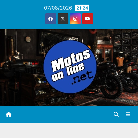
Saltar
07/08/2026
21:24
al
contenido