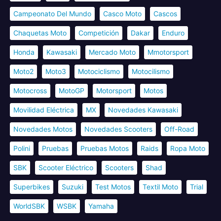
Campeonato Del Mundo
Casco Moto
Cascos
Chaquetas Moto
Competición
Dakar
Enduro
Honda
Kawasaki
Mercado Moto
Mmotorsport
Moto2
Moto3
Motociclismo
Motocilismo
Motocross
MotoGP
Motorsport
Motos
Movilidad Eléctrica
MX
Novedades Kawasaki
Novedades Motos
Novedades Scooters
Off-Road
Polini
Pruebas
Pruebas Motos
Raids
Ropa Moto
SBK
Scooter Eléctrico
Scooters
Shad
Superbikes
Suzuki
Test Motos
Textil Moto
Trial
WorldSBK
WSBK
Yamaha