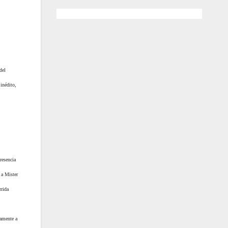
del
inédito,
resencia
 a Mister
rrida
camente a