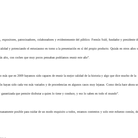
 expositores, patrocinadores, colaboradores y evidentemente del público. Fermín Sulé, fundador y presidente 
alidad y potenciando el entusiasmo en torno a la presentación en sí del propio producto. Quizás en otros años s
más alto, con coches que muy pocos pensaban podríamos reunir este año”.
ido más que en 2009 hayamos sido capaces de reunir la mejor calidad de la historia y algo que dice mucho de la
alón hayan sido cada vez más variados y de procedencias en algunos casos muy lejanas. Como decía hace ahora u
 garantizada que permite disfrutar a quien lo tiene y conduce, y eso lo saben en todo el mundo”.
manamente posible para cuidar de un modo exquisito a todos, estamos contentos y solo este esfuerzo común, de