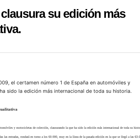
 clausura su edición más
tiva.
2009, el certamen número 1 de España en automóviles y
a sido la edición más internacional de toda su historia.
ualitativa
omóviles y motocicletas de colección, clausurando la que ha sido la edición más internacional de toda su histo
as las entradas, rondará en torno a los 60.000, muy en la línea de la pasada edición en la que se llegó a las 63.