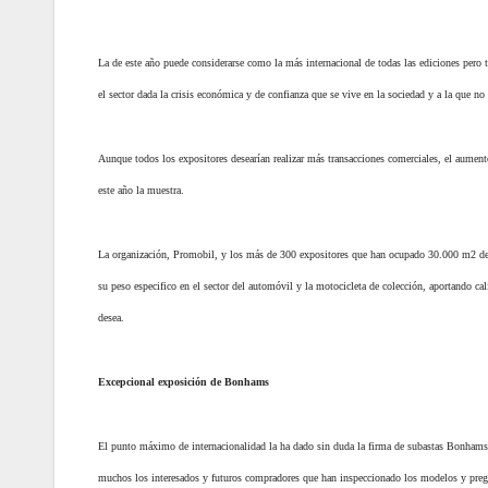
La de este año puede considerarse como la más internacional de todas las ediciones pero 
el sector dada la crisis económica y de confianza que se vive en la sociedad y a la que no 
Aunque todos los expositores desearían realizar más transacciones comerciales, el aumen
este año la muestra.
La organización, Promobil, y los más de 300 expositores que han ocupado 30.000 m2 del
su peso especifico en el sector del automóvil y la motocicleta de colección, aportando ca
desea.
Excepcional exposición de Bonhams
El punto máximo de internacionalidad la ha dado sin duda la firma de subastas Bonhams,
muchos los interesados y futuros compradores que han inspeccionado los modelos y pregun