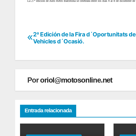
La 27ª edición de Auto Retro Barcelona se celebrará entre los días 4 al 8 de diciembre de
2ª Edición de la Fira d´Oportunitats de
Navegación
Vehicles d´Ocasió.
de
entradas
Por
oriol@motosonline.net
Entrada relacionada