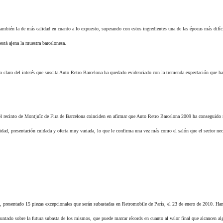
también la de más calidad en cuanto a lo expuesto, superando con estos ingredientes una de las épocas más difíci
está ajena la muestra barcelonesa.
to claro del interés que suscita Auto Retro Barcelona ha quedado evidenciado con la tremenda expectación que h
 recinto de Montjuïc de Fira de Barcelona coinciden en afirmar que Auto Retro Barcelona 2009 ha conseguido
lidad, presentación cuidada y oferta muy variada, lo que le confirma una vez más como el salón que el sector nec
 presentado 15 piezas excepcionales que serán subastadas en Retromobile de París, el 23 de enero de 2010. Ha
tado sobre la futura subasta de los mismos, que puede marcar récords en cuanto al valor final que alcancen a