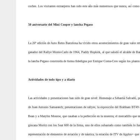
coches. Los visitantes extranjeros han sido este año más numerosos que nunca, así como
50 aniversario del Mini Cooper y lancha Pegaso
La 26ª edición de Auto Retro Barcelona ha vivido otros acontecimientos de gran valor r
ganador del Rallye Monte-Carlo de 1964, Paddy Hopkirk, al que saludó el alcalde de Barce
la lancha Pegaso construida de forma fidedigna por Enrique Coma-Cros según los planos
Actividades de todo tipo y a diario
Las actividades y presentaciones han sido de gran nivel: Homenaje a Sebastià Salvadó, 
de Juan Antonio Samaranch; presentaciones de rallyes; la exposición del Brabham BT49 
Bean y a Marylin Monroe, que casaban a la perfección en la muestra; el mercadillo que má
gincana Moritz con los Seat 600 de la firma, uno de ellos subastado como también lo fue
representación de elementos de aviación y de náutica; la estación de ITV de Applus+ que 