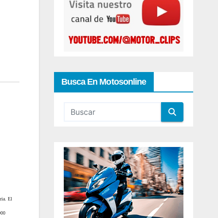
Busca En Motosonline
ria. El
000