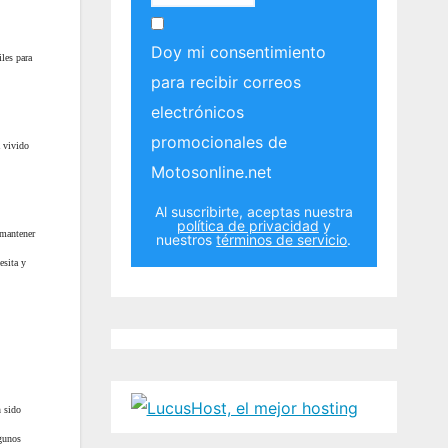
Doy mi consentimiento
les para
para recibir correos
electrónicos
promocionales de
a vivido
Motosonline.net
Al suscribirte, aceptas nuestra
política de privacidad
y
 mantener
nuestros
términos de servicio
.
esita y
n sido
lgunos