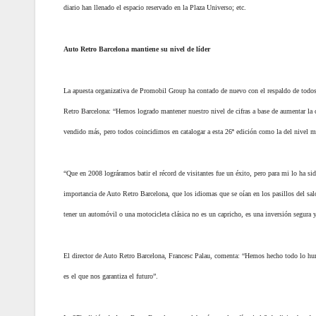
diario han llenado el espacio reservado en la Plaza Universo; etc.
Auto Retro Barcelona mantiene su nivel de líder
La apuesta organizativa de Promobil Group ha contado de nuevo con el respaldo de todos,
Retro Barcelona: “Hemos logrado mantener nuestro nivel de cifras a base de aumentar la c
vendido más, pero todos coincidimos en catalogar a esta 26ª edición como la del nivel 
“Que en 2008 lográramos batir el récord de visitantes fue un éxito, pero para mi lo ha s
importancia de Auto Retro Barcelona, que los idiomas que se oían en los pasillos del s
tener un automóvil o una motocicleta clásica no es un capricho, es una inversión segura y
El director de Auto Retro Barcelona, Francesc Palau, comenta: “Hemos hecho todo lo hu
es el que nos garantiza el futuro”.