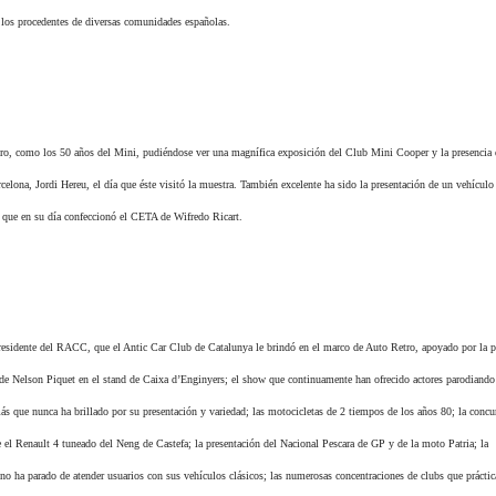
 los procedentes de diversas comunidades españolas.
etro, como los 50 años del Mini, pudiéndose ver una magnífica exposición del Club Mini Cooper y la presencia 
lona, Jordi Hereu, el día que éste visitó la muestra. También excelente ha sido la presentación de un vehículo 
 que en su día confeccionó el CETA de Wifredo Ricart.
presidente del RACC, que el Antic Car Club de Catalunya le brindó en el marco de Auto Retro, apoyado por la p
de Nelson Piquet en el stand de Caixa d’Enginyers; el show que continuamente han ofrecido actores parodiando
s que nunca ha brillado por su presentación y variedad; las motocicletas de 2 tiempos de los años 80; la concu
 el Renault 4 tuneado del Neng de Castefa; la presentación del Nacional Pescara de GP y de la moto Patria; la
no ha parado de atender usuarios con sus vehículos clásicos; las numerosas concentraciones de clubs que prácti