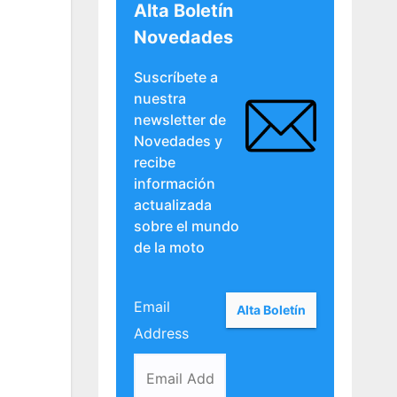
Alta Boletín
Novedades
Suscríbete a
nuestra
newsletter de
Novedades y
recibe
información
actualizada
sobre el mundo
de la moto
Email
Address