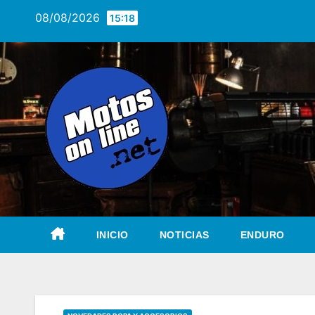
Saltar
08/08/2026
15:18
al
contenido
INICIO
NOTICIAS
ENDURO