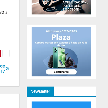
30 a
nce
17
Newsletter