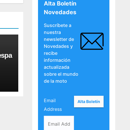
Alta Boletín
Novedades
Suscríbete a
nuestra
newsletter de
Novedades y
recibe
espa
información
actualizada
sobre el mundo
de la moto
Email
Address