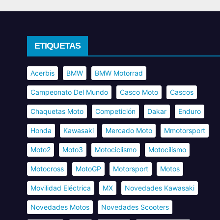
ETIQUETAS
Acerbis
BMW
BMW Motorrad
Campeonato Del Mundo
Casco Moto
Cascos
Chaquetas Moto
Competición
Dakar
Enduro
Honda
Kawasaki
Mercado Moto
Mmotorsport
Moto2
Moto3
Motociclismo
Motocilismo
Motocross
MotoGP
Motorsport
Motos
Movilidad Eléctrica
MX
Novedades Kawasaki
Novedades Motos
Novedades Scooters