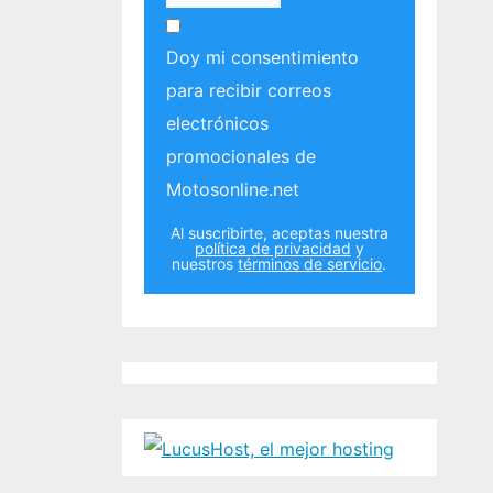
Doy mi consentimiento
para recibir correos
electrónicos
promocionales de
Motosonline.net
Al suscribirte, aceptas nuestra
política de privacidad
y
nuestros
términos de servicio
.