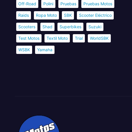
Off-Road
Polini
Pruebas
Pruebas Motos
Raids
Ropa Moto
SBK
Scooter Eléctrico
Scooters
Shad
Superbikes
Suzuki
Test Motos
Textil Moto
Trial
WorldSBK
WSBK
Yamaha