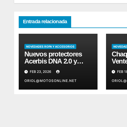
Entrada relacionada
NOVEDADES ROPA Y ACCESORIOS
NOVEDAD
Nuevos protectores
Chaq
Acerbis DNA 2.0 y
Vent
Plasma 2.0
Acer
FEB 23, 2026
FEB 1
ORIOL@MOTOSONLINE.NET
ORIOL@