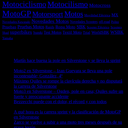
Motociclismo
Motocilismo
Motocross
MotoGP
Motos
Motorsport
MX
Movilidad Eléctrica
Novedades Motos
off-road
Novedades Scooters
Polini
Novedades Kawasaki
Pruebas
Pruebas Motos
SBK
Ropa Moto
Raids
Scooters
Scooter Eléctrico
superbikes
WSBK
Textil Moto
WorldSBK
Test Motos
Suzuki
Trial
Shad
Yamaha
Entradas recientes
Martín hace buena la pole en Silverstone y se lleva la sprint
09/08/2026
Moto2 en Silverstone – Izan Guevara se lleva una pole
incontestable; González, 4º
09/08/2026
Máximo Quiles se rompe la clavícula derecha y no disputará
la carrera de Silverstone
09/08/2026
Moto3 en Silverstone – Ogden, pole en casa; Quiles sufre un
fuerte y preocupante accidente
09/08/2026
Bezzecchi puede con el dolor, el récord y con todos
08/08/2026
A qué hora es la carrera sprint y la clasificación de MotoGP
en Silverstone
08/08/2026
Zarco se vuelve a subir a una moto tres meses después de su
grave lesión
08/08/2026