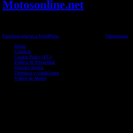
Motosonline.net
Toda la información del mundo de la Moto en una sola web,
Pruebas, Novedades, Artículos y competición.
Funciona gracias a WordPress
|
Theme: News Live by
Themeansar
.
Home
Contacto
Cookie Policy (EU)
Política de Privacidad
Quienes Somos
Términos y condiciones
Vídeos de Motos