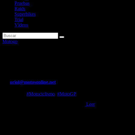
Pruebas
Raids
Superbikes
Trial
Vídeos
Motogp
Jorge Martín, de récord con
Marc Márquez a su ritmo
Por
oriol@motosonline.net
Feb 7, 2024
#Motociclismo
,
#MotoGP
Segundo día de test de MotoGP en Sepang
Leer
Fuente..
Leer noticia completa en… https://www.motors-
addict.com/es/article/motogp/jorge-martin-de-record-con-marc-
marquez-a-su-ritmo/65c317c2159c645ae0072bc2?