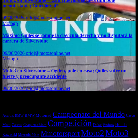
Moto2 en Silverstone – Izan Guevara se lleva una pole
incontestable; González, 4º
09/08/2026
oriol@motosonline.net
Motogp
Máximo Quiles se rompe la clavícula derecha y no disputará la
carrera de Silverstone
09/08/2026
oriol@motosonline.net
Motogp
Moto3 en Silverstone – Ogden, pole en casa; Quiles sufre un
fuerte y preocupante accidente
09/08/2026
oriol@motosonline.net
Etiquetas
Campeonato del Mundo
Acerbis
BMW Motorrad
Casco
BMW
Competición
Honda
Moto
Dakar
Cascos
Chaquetas Moto
Enduro
Moto2
Moto3
Mmotorsport
Kawasaki
Mercado Moto