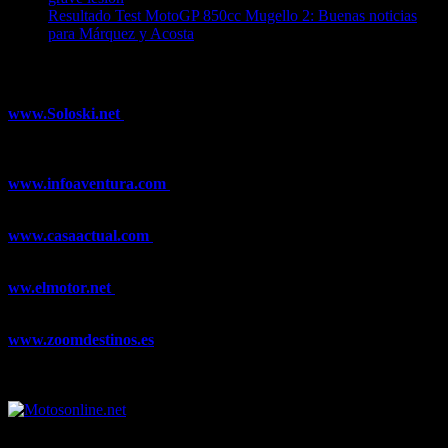
Resultado Test MotoGP 850cc Mugello 2: Buenas noticias
para Márquez y Acosta
08/08/2026
¿Ya conoces nuestra red de portales?
www.Soloski.net
Noticias y artículos sobre Deportes de Invierno,
Esquí, Snowboard, Esquí de Fondo, Esquí de Travesía, Estaciones
de Esquí, Meteorología,...
www.infoaventura.com
Toda la información sobre Mountain Bike
y Trail Running, competiciones, noticias, novedades,...
www.casaactual.com
El portal de referencia de lifestyle con
noticias y artículos sobre Decoración, Moda, Bricolaje, Recetas, ...
ww.elmotor.net
Tu web de coches en internet con noticias,
novedades, pruebas y mucho más...
www.zoomdestinos.es
Encuentra información sobre destinos de
viajes entre miles de artículos y consejos para disfrutar de tus
vacaciones y tiempo libre.