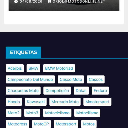
04/08/2026
ORIOL@MOTOSONLINE.NET
ETIQUETAS
Acerbis
BMW
BMW Motorrad
Campeonato Del Mundo
Casco Moto
Cascos
Chaquetas Moto
Competición
Dakar
Enduro
Honda
Kawasaki
Mercado Moto
Mmotorsport
Moto2
Moto3
Motociclismo
Motocilismo
Motocross
MotoGP
Motorsport
Motos