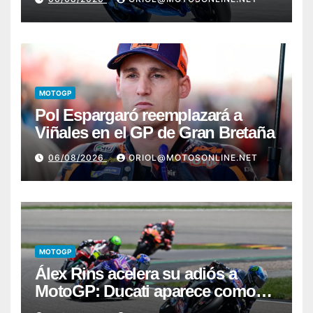
MOTOGP
Pol Espargaró reemplazará a
Viñales en el GP de Gran Bretaña
06/08/2026
ORIOL@MOTOSONLINE.NET
MOTOGP
Álex Rins acelera su adiós a
MotoGP: Ducati aparece como
destino en Superbike