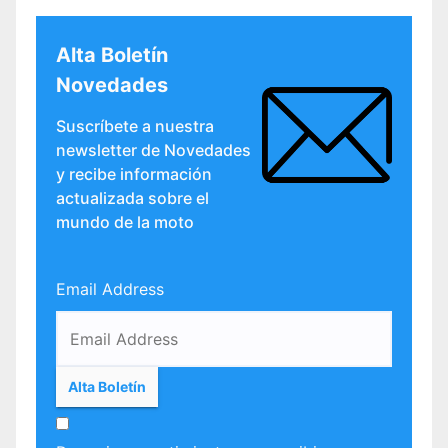
Alta Boletín
Novedades
Suscríbete a nuestra
newsletter de Novedades
y recibe información
actualizada sobre el
mundo de la moto
Email Address