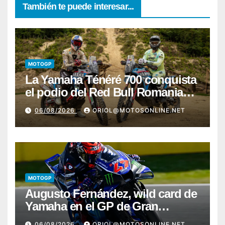
También te puede interesar...
MOTOGP
La Yamaha Ténéré 700 conquista
el podio del Red Bull Romaniacs
2026 con Pol Tarrés
06/08/2026
ORIOL@MOTOSONLINE.NET
MOTOGP
Augusto Fernández, wild card de
Yamaha en el GP de Gran
Bretaña
06/08/2026
ORIOL@MOTOSONLINE.NET