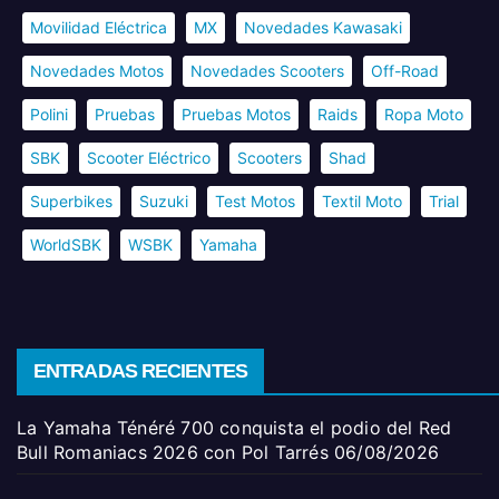
Movilidad Eléctrica
MX
Novedades Kawasaki
Novedades Motos
Novedades Scooters
Off-Road
Polini
Pruebas
Pruebas Motos
Raids
Ropa Moto
SBK
Scooter Eléctrico
Scooters
Shad
Superbikes
Suzuki
Test Motos
Textil Moto
Trial
WorldSBK
WSBK
Yamaha
ENTRADAS RECIENTES
La Yamaha Ténéré 700 conquista el podio del Red
Bull Romaniacs 2026 con Pol Tarrés
06/08/2026