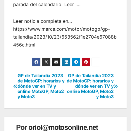
parada del calendario Leer ….
Leer noticia completa en…
https://www.marca.com/motor/motogp/gp-
tailandia/2023/10/23/653562f1e2704e67088b
456c.html
GP de Tailandia 2023
GP de Tailandia 2023
Navegación
de MotoGP: horarios y
de MotoGP: horarios y
dónde ver en TV y
dónde ver en TV y
de
online MotoGP, Moto2
online MotoGP, Moto2
y Moto3
y Moto3
entradas
Por
oriol@motosonline.net