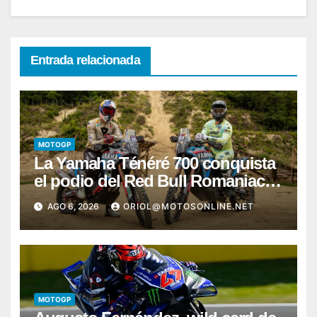
Entrada relacionada
MOTOGP
La Yamaha Ténéré 700 conquista
el podio del Red Bull Romaniacs
2026 con Pol Tarrés
AGO 6, 2026
ORIOL@MOTOSONLINE.NET
MOTOGP