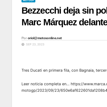
MOTOGP
Bezzecchi deja sin pol
Marc Márquez delant
Por
oriol@motosonline.net
SEP 23, 2023
Tres Ducati en primera fila, con Bagnaia, terce
Leer noticia completa en… https://www.marca
motogp/2023/09/23/650e6af622601da1208b4