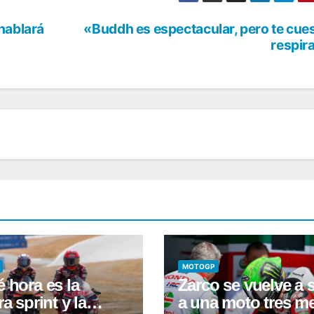
hablará
«Buddh es espectacular, pero te cue
respir
MOTOGP
 hora es la
Zarco se vuelve a 
ra sprint y la
a una moto tres m