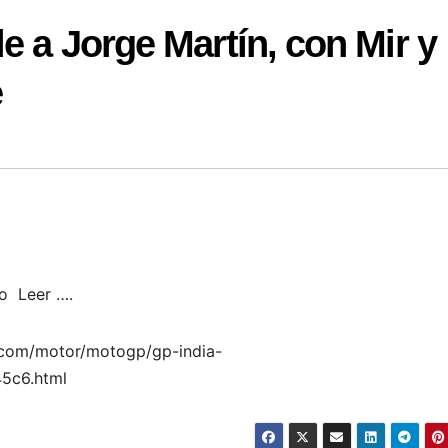
e a Jorge Martín, con Mir y
e
ro Leer ….
.com/motor/motogp/gp-india-
5c6.html