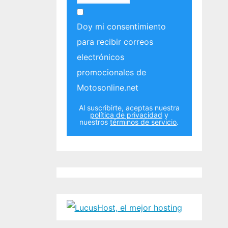
Doy mi consentimiento
para recibir correos
electrónicos
promocionales de
Motosonline.net
Al suscribirte, aceptas nuestra
política de privacidad
y
nuestros
términos de servicio
.