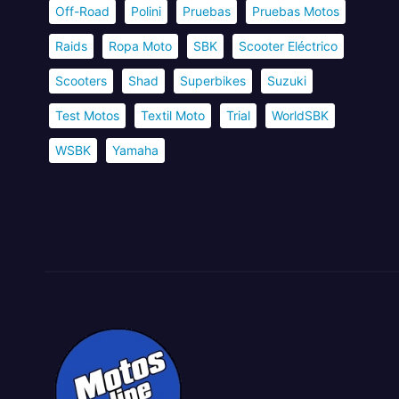
Off-Road
Polini
Pruebas
Pruebas Motos
Raids
Ropa Moto
SBK
Scooter Eléctrico
Scooters
Shad
Superbikes
Suzuki
Test Motos
Textil Moto
Trial
WorldSBK
WSBK
Yamaha