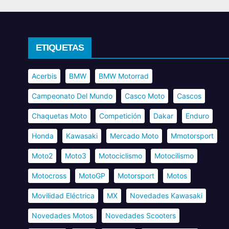
ETIQUETAS
Acerbis
BMW
BMW Motorrad
Campeonato Del Mundo
Casco Moto
Cascos
Chaquetas Moto
Competición
Dakar
Enduro
Honda
Kawasaki
Mercado Moto
Mmotorsport
Moto2
Moto3
Motociclismo
Motocilismo
Motocross
MotoGP
Motorsport
Motos
Movilidad Eléctrica
MX
Novedades Kawasaki
Novedades Motos
Novedades Scooters