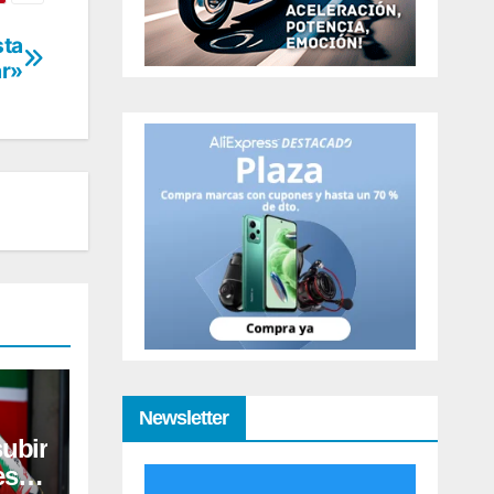
sta
ar»
Newsletter
subir
eses