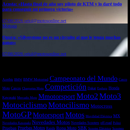
Acosta: «Hasta final de año soy piloto de KTM y lo daré todo
para conseguir mi primera victoria»
07/08/2026
oriol@motosonline.net
Motogp
Ogura: «Silverstone no es un circuito al que le tenga muchas
ganas»
07/08/2026
oriol@motosonline.net
Etiquetas
Campeonato del Mundo
Acerbis
BMW Motorrad
Casco
BMW
Competición
Honda
Moto
Dakar
Cascos
Chaquetas Moto
Enduro
Moto2
Moto3
Mmotorsport
Kawasaki
Mercado Moto
Motociclismo
Motocilismo
Motocross
MotoGP
Motos
Motorsport
MX
Movilidad Eléctrica
Novedades Motos
off-road
Novedades Scooters
Polini
Novedades Kawasaki
Pruebas
Pruebas Motos
SBK
Ropa Moto
Raids
Scooters
Scooter Eléctrico