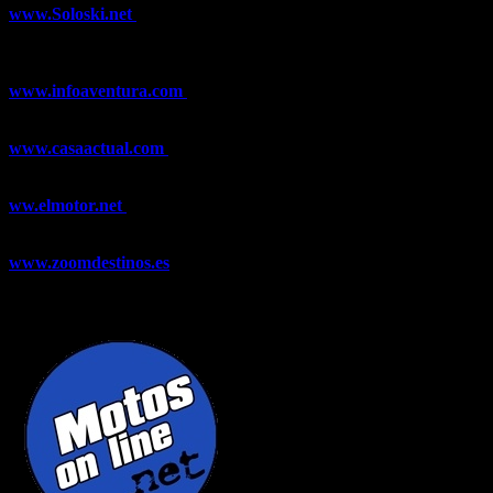
www.Soloski.net
Noticias y artículos sobre Deportes de Invierno,
Esquí, Snowboard, Esquí de Fondo, Esquí de Travesía, Estaciones
de Esquí, Meteorología,...
www.infoaventura.com
Toda la información sobre Mountain Bike
y Trail Running, competiciones, noticias, novedades,...
www.casaactual.com
El portal de referencia de lifestyle con
noticias y artículos sobre Decoración, Moda, Bricolaje, Recetas, ...
ww.elmotor.net
Tu web de coches en internet con noticias,
novedades, pruebas y mucho más...
www.zoomdestinos.es
Encuentra información sobre destinos de
viajes entre miles de artículos y consejos para disfrutar de tus
vacaciones y tiempo libre.