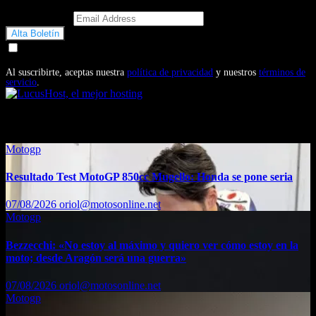
Email Address
Doy mi consentimiento para recibir correos electrónicos
promocionales de Motosonline.net
Al suscribirte, aceptas nuestra
política de privacidad
y nuestros
términos de
servicio
.
También te puede interesar...
Motogp
Resultado Test MotoGP 850cc Mugello: Honda se pone seria
07/08/2026
oriol@motosonline.net
Motogp
Bezzecchi: «No estoy al máximo y quiero ver cómo estoy en la
moto; desde Aragón será una guerra»
07/08/2026
oriol@motosonline.net
Motogp