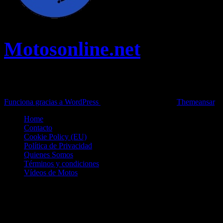
Motosonline.net
Toda la información del mundo de la Moto en una sola web,
Pruebas, Novedades, Artículos y competición.
Funciona gracias a WordPress
|
Theme: News Live by
Themeansar
.
Home
Contacto
Cookie Policy (EU)
Política de Privacidad
Quienes Somos
Términos y condiciones
Vídeos de Motos