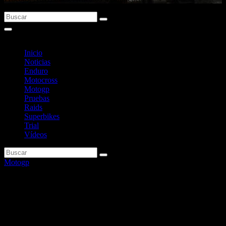
Inicio
Noticias
Enduro
Motocross
Motogp
Pruebas
Raids
Superbikes
Trial
Vídeos
Motogp
Marini: «No hay que tratar de
transformar la Honda en una
Ducati»