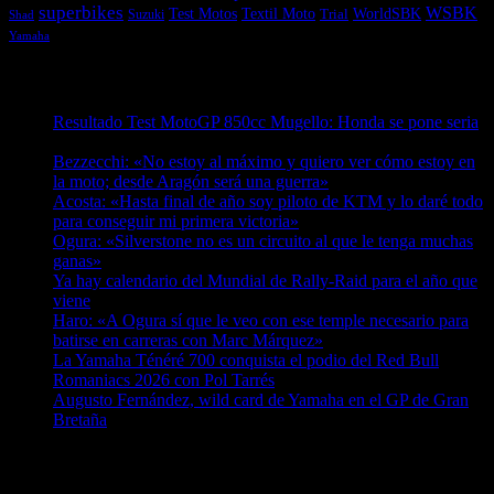
superbikes
WSBK
Textil Moto
WorldSBK
Test Motos
Suzuki
Trial
Shad
Yamaha
Entradas recientes
Resultado Test MotoGP 850cc Mugello: Honda se pone seria
07/08/2026
Bezzecchi: «No estoy al máximo y quiero ver cómo estoy en
la moto; desde Aragón será una guerra»
07/08/2026
Acosta: «Hasta final de año soy piloto de KTM y lo daré todo
para conseguir mi primera victoria»
07/08/2026
Ogura: «Silverstone no es un circuito al que le tenga muchas
ganas»
07/08/2026
Ya hay calendario del Mundial de Rally-Raid para el año que
viene
07/08/2026
Haro: «A Ogura sí que le veo con ese temple necesario para
batirse en carreras con Marc Márquez»
07/08/2026
La Yamaha Ténéré 700 conquista el podio del Red Bull
Romaniacs 2026 con Pol Tarrés
06/08/2026
Augusto Fernández, wild card de Yamaha en el GP de Gran
Bretaña
06/08/2026
¿Ya conoces nuestra red de portales?