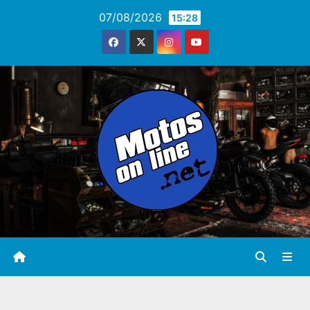
Saltar
07/08/2026
15:28
al
contenido