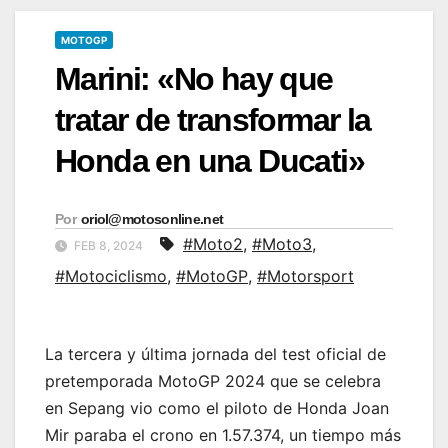
MOTOGP
Marini: «No hay que
tratar de transformar la
Honda en una Ducati»
Por
oriol@motosonline.net
#Moto2
,
#Moto3
,
FEB 8, 2024
#Motociclismo
,
#MotoGP
,
#Motorsport
La tercera y última jornada del test oficial de
pretemporada MotoGP 2024 que se celebra
en Sepang vio como el piloto de Honda Joan
Mir paraba el crono en 1.57.374, un tiempo más