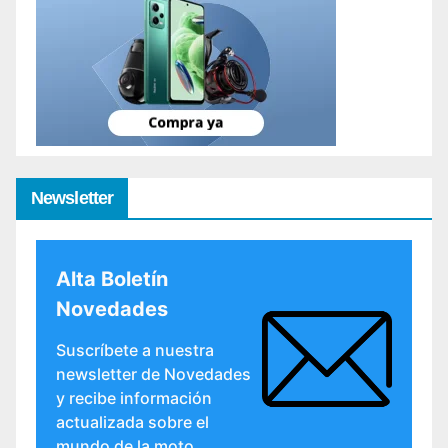
Newsletter
Alta Boletín
Novedades
Suscríbete a nuestra
newsletter de Novedades
y recibe información
actualizada sobre el
mundo de la moto