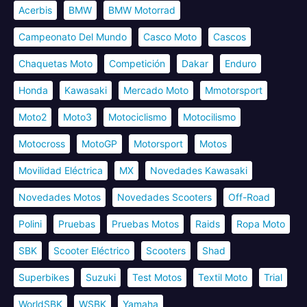
Acerbis
BMW
BMW Motorrad
Campeonato Del Mundo
Casco Moto
Cascos
Chaquetas Moto
Competición
Dakar
Enduro
Honda
Kawasaki
Mercado Moto
Mmotorsport
Moto2
Moto3
Motociclismo
Motocilismo
Motocross
MotoGP
Motorsport
Motos
Movilidad Eléctrica
MX
Novedades Kawasaki
Novedades Motos
Novedades Scooters
Off-Road
Polini
Pruebas
Pruebas Motos
Raids
Ropa Moto
SBK
Scooter Eléctrico
Scooters
Shad
Superbikes
Suzuki
Test Motos
Textil Moto
Trial
WorldSBK
WSBK
Yamaha