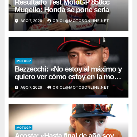
Resultado Test MotoGP 850cc
Mugello: Honda se pone seria
AGO 7, 2026
ORIOL@MOTOSONLINE.NET
MOTOGP
Bezzecchi: «No estoy al máximo y
quiero ver cómo estoy en la moto;
desde Aragón será una guerra»
AGO 7, 2026
ORIOL@MOTOSONLINE.NET
MOTOGP
Acosta: «Hasta final de año soy