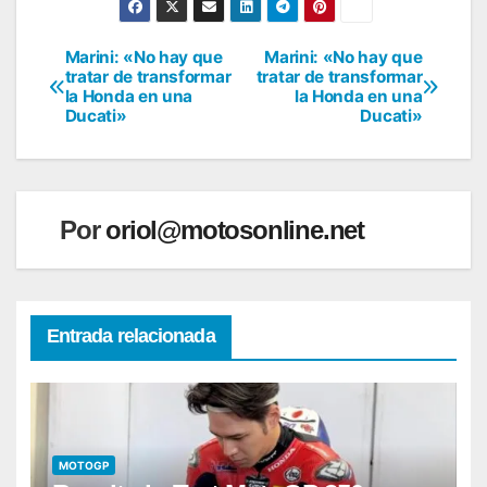
Marini: «No hay que
Marini: «No hay que
Navegación
tratar de transformar
tratar de transformar
la Honda en una
la Honda en una
de
Ducati»
Ducati»
entradas
Por
oriol@motosonline.net
Entrada relacionada
MOTOGP