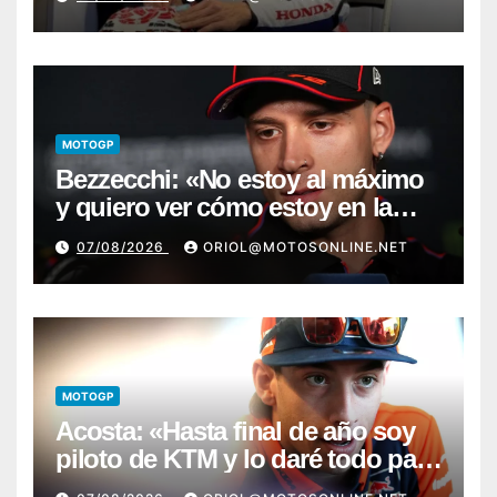
MOTOGP
Bezzecchi: «No estoy al máximo
y quiero ver cómo estoy en la
moto; desde Aragón será una
07/08/2026
ORIOL@MOTOSONLINE.NET
guerra»
MOTOGP
Acosta: «Hasta final de año soy
piloto de KTM y lo daré todo para
conseguir mi primera victoria»