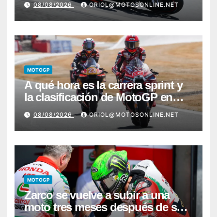
08/08/2026
ORIOL@MOTOSONLINE.NET
MOTOGP
A qué hora es la carrera sprint y
la clasificación de MotoGP en
Silverstone
08/08/2026
ORIOL@MOTOSONLINE.NET
MOTOGP
Zarco se vuelve a subir a una
moto tres meses después de su