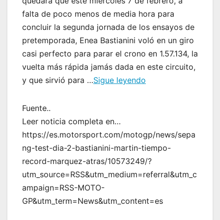
quedará que este miércoles 7 de febrero, a
falta de poco menos de media hora para
concluir la segunda jornada de los ensayos de
pretemporada, Enea Bastianini voló en un giro
casi perfecto para parar el crono en 1.57.134, la
vuelta más rápida jamás dada en este circuito,
y que sirvió para …
Sigue leyendo
Fuente..
Leer noticia completa en…
https://es.motorsport.com/motogp/news/sepa
ng-test-dia-2-bastianini-martin-tiempo-
record-marquez-atras/10573249/?
utm_source=RSS&utm_medium=referral&utm_c
ampaign=RSS-MOTO-
GP&utm_term=News&utm_content=es