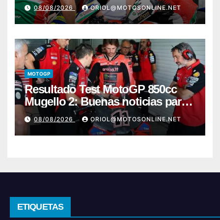
grave lesión
08/08/2026
ORIOL@MOTOSONLINE.NET
MOTOGP
Resultado Test MotoGP 850cc
Mugello 2: Buenas noticias para
Márquez y Acosta
08/08/2026
ORIOL@MOTOSONLINE.NET
ETIQUETAS