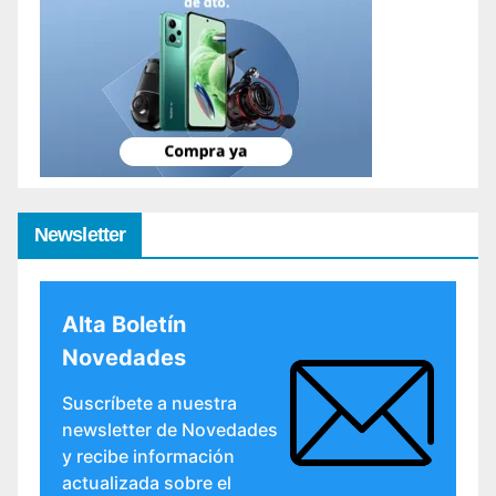
Newsletter
Alta Boletín
Novedades
Suscríbete a nuestra
newsletter de Novedades
y recibe información
actualizada sobre el