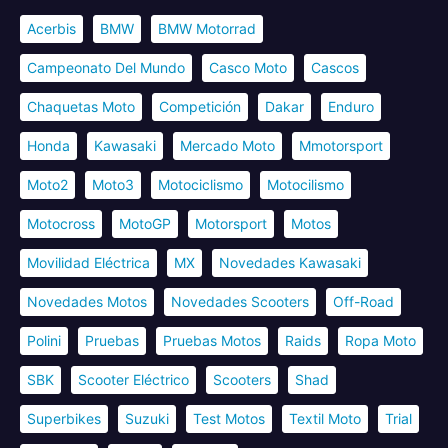
Acerbis
BMW
BMW Motorrad
Campeonato Del Mundo
Casco Moto
Cascos
Chaquetas Moto
Competición
Dakar
Enduro
Honda
Kawasaki
Mercado Moto
Mmotorsport
Moto2
Moto3
Motociclismo
Motocilismo
Motocross
MotoGP
Motorsport
Motos
Movilidad Eléctrica
MX
Novedades Kawasaki
Novedades Motos
Novedades Scooters
Off-Road
Polini
Pruebas
Pruebas Motos
Raids
Ropa Moto
SBK
Scooter Eléctrico
Scooters
Shad
Superbikes
Suzuki
Test Motos
Textil Moto
Trial