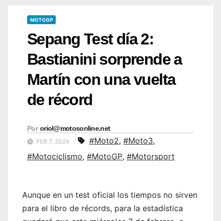
MOTOGP
Sepang Test día 2:
Bastianini sorprende a
Martín con una vuelta
de récord
Por
oriol@motosonline.net
#Moto2
,
#Moto3
,
FEB 7, 2024
#Motociclismo
,
#MotoGP
,
#Motorsport
Aunque en un test oficial los tiempos no sirven
para el libro de récords, para la estadística