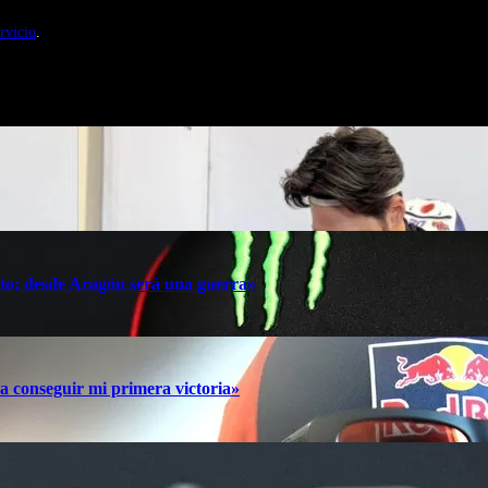
nales de Motosonline.net
rvicio
.
oto; desde Aragón será una guerra»
a conseguir mi primera victoria»