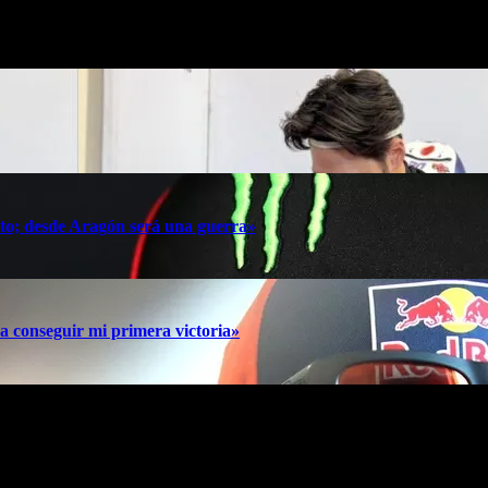
oto; desde Aragón será una guerra»
a conseguir mi primera victoria»