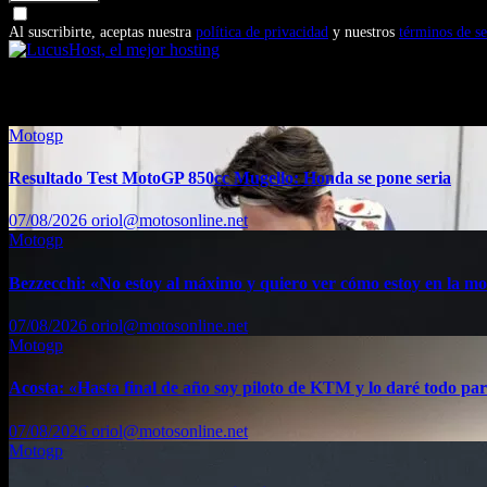
Doy mi consentimiento para recibir correos electrónicos promocio
Al suscribirte, aceptas nuestra
política de privacidad
y nuestros
términos de se
También te puede interesar...
Motogp
Resultado Test MotoGP 850cc Mugello: Honda se pone seria
07/08/2026
oriol@motosonline.net
Motogp
Bezzecchi: «No estoy al máximo y quiero ver cómo estoy en la m
07/08/2026
oriol@motosonline.net
Motogp
Acosta: «Hasta final de año soy piloto de KTM y lo daré todo par
07/08/2026
oriol@motosonline.net
Motogp