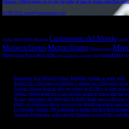
Ogura: «Silverstone no es un circuito al que le tenga muchas gan
07/08/2026
oriol@motosonline.net
Etiquetas
Campeonato del Mundo
Acerbis
BMW Motorrad
Casco 
BMW
Mot
Motociclismo
Motocilismo
Motocross
superbikes
Motos
SBK
Ropa Moto
Raids
Suz
Scooters
Shad
Scooter Eléctrico
Entradas recientes
Resultado Test MotoGP 850cc Mugello: Honda se pone seria
0
Bezzecchi: «No estoy al máximo y quiero ver cómo estoy en la
Acosta: «Hasta final de año soy piloto de KTM y lo daré todo p
Ogura: «Silverstone no es un circuito al que le tenga muchas g
Ya hay calendario del Mundial de Rally-Raid para el año que v
Haro: «A Ogura sí que le veo con ese temple necesario para ba
La Yamaha Ténéré 700 conquista el podio del Red Bull Romani
Augusto Fernández, wild card de Yamaha en el GP de Gran Br
¿Ya conoces nuestra red de portales?