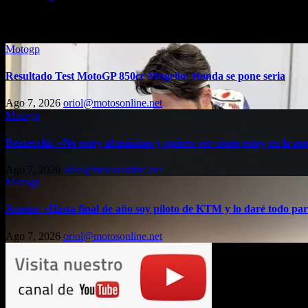
Entrada relacionada
Motogp
Resultado Test MotoGP 850cc Mugello: Honda se pone seria
Ago 7, 2026
oriol@motosonline.net
Motogp
Bezzecchi: «No estoy al máximo y quiero ver cómo estoy en la m
Ago 7, 2026
oriol@motosonline.net
Motogp
Acosta: «Hasta final de año soy piloto de KTM y lo daré todo par
Ago 7, 2026
oriol@motosonline.net