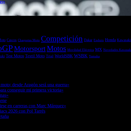
as»
Competición
Honda
Moto
Dakar
Kawasaki
Cascos
Chaquetas Moto
Enduro
oGP
Motos
Motorsport
MX
Movilidad Eléctrica
Novedades Kawasak
WSBK
Textil Moto
WorldSBK
Test Motos
uki
Trial
Yamaha
7/08/2026
 moto; desde Aragón será una guerra»
07/08/2026
ara conseguir mi primera victoria»
07/08/2026
anas»
07/08/2026
iene
07/08/2026
tirse en carreras con Marc Márquez»
07/08/2026
acs 2026 con Pol Tarrés
06/08/2026
etaña
06/08/2026