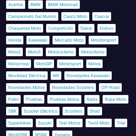
Acerbis
BMW
BMW Motorrad
Campeonato Del Mundo
Casco Moto
Cascos
Chaquetas Moto
Competición
Dakar
Enduro
Honda
Kawasaki
Mercado Moto
Mmotorsport
Moto2
Moto3
Motociclismo
Motocilismo
Motocross
MotoGP
Motorsport
Motos
Movilidad Eléctrica
MX
Novedades Kawasaki
Novedades Motos
Novedades Scooters
Off-Road
Polini
Pruebas
Pruebas Motos
Raids
Ropa Moto
SBK
Scooter Eléctrico
Scooters
Shad
Superbikes
Suzuki
Test Motos
Textil Moto
Trial
WorldSBK
WSBK
Yamaha