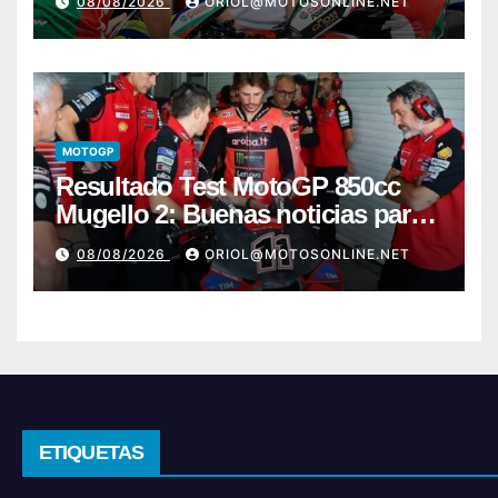
08/08/2026
ORIOL@MOTOSONLINE.NET
MOTOGP
Resultado Test MotoGP 850cc
Mugello 2: Buenas noticias para
Márquez y Acosta
08/08/2026
ORIOL@MOTOSONLINE.NET
ETIQUETAS