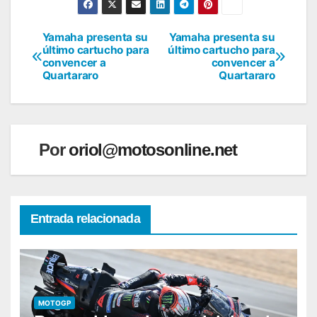
Yamaha presenta su
Yamaha presenta su
Navegación
último cartucho para
último cartucho para
convencer a
convencer a
de
Quartararo
Quartararo
entradas
Por
oriol@motosonline.net
Entrada relacionada
MOTOGP