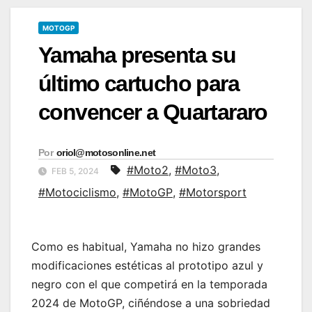
MOTOGP
Yamaha presenta su
último cartucho para
convencer a Quartararo
Por
oriol@motosonline.net
#Moto2
,
#Moto3
,
FEB 5, 2024
#Motociclismo
,
#MotoGP
,
#Motorsport
Como es habitual, Yamaha no hizo grandes
modificaciones estéticas al prototipo azul y
negro con el que competirá en la temporada
2024 de MotoGP, ciñéndose a una sobriedad