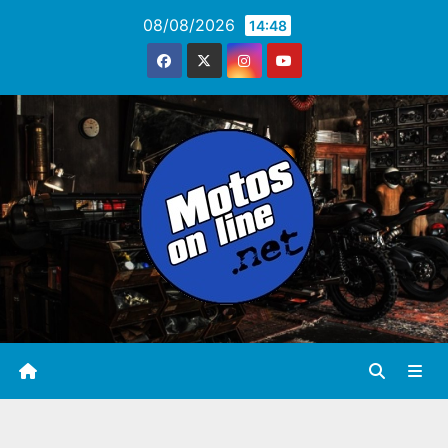
Saltar
08/08/2026
14:48
al
contenido