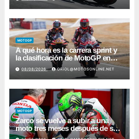
MOTOGP
A qué hora es la carrera sprint y
la clasificación de MotoGP en
Silverstone
08/08/2026
ORIOL@MOTOSONLINE.NET
MOTOGP
Zarco se vuelve a subir a una
moto tres meses después de su
grave lesión