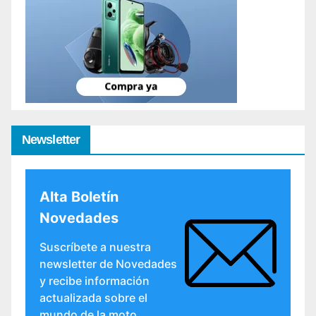
Newsletter
Alta Boletín
Novedades
Suscríbete a nuestra
newsletter de Novedades
y recibe información
actualizada sobre el
mundo de la moto