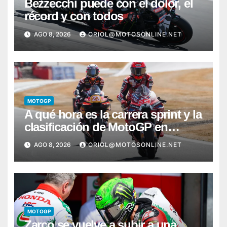
Bezzecchi puede con el dolor, el
récord y con todos
AGO 8, 2026
ORIOL@MOTOSONLINE.NET
MOTOGP
A qué hora es la carrera sprint y la
clasificación de MotoGP en
Silverstone
AGO 8, 2026
ORIOL@MOTOSONLINE.NET
MOTOGP
Zarco se vuelve a subir a una