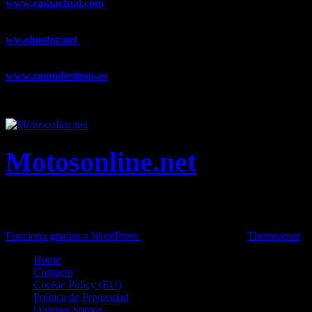
www.casaactual.com
El portal de referencia de lifestyle con
noticias y artículos sobre Decoración, Moda, Bricolaje, Recetas, ...
ww.elmotor.net
Tu web de coches en internet con noticias,
novedades, pruebas y mucho más...
www.zoomdestinos.es
Encuentra información sobre destinos de
viajes entre miles de artículos y consejos para disfrutar de tus
vacaciones y tiempo libre.
Motosonline.net
Toda la información del mundo de la Moto en una sola web,
Pruebas, Novedades, Artículos y competición.
Funciona gracias a WordPress
|
Theme: News Live by
Themeansar
.
Home
Contacto
Cookie Policy (EU)
Política de Privacidad
Quienes Somos