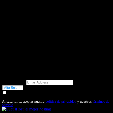
Email Address
Doy mi consentimiento para recibir correos electrónicos
promocionales de Motosonline.net
Al suscribirte, aceptas nuestra
política de privacidad
y nuestros
términos de
servicio
.