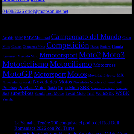
04/08/2026
oriol@motosonline.net
Etiquetas
Campeonato del Mundo
Acerbis
BMW Motorrad
Casco
BMW
Competición
Honda
Moto
Dakar
Cascos
Chaquetas Moto
Enduro
Moto2
Moto3
Mmotorsport
Kawasaki
Mercado Moto
Motociclismo
Motocilismo
Motocross
MotoGP
Motos
Motorsport
MX
Movilidad Eléctrica
Novedades Motos
off-road
Novedades Scooters
Polini
Novedades Kawasaki
Pruebas
Pruebas Motos
SBK
Ropa Moto
Raids
Scooters
Scooter Eléctrico
superbikes
WSBK
Textil Moto
WorldSBK
Test Motos
Suzuki
Trial
Shad
Yamaha
Entradas recientes
La Yamaha Ténéré 700 conquista el podio del Red Bull
Romaniacs 2026 con Pol Tarrés
06/08/2026
Augusto Fernández, wild card de Yamaha en el GP de Gran