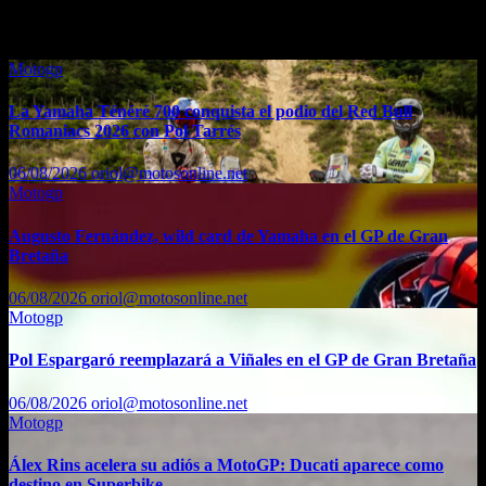
También te puede interesar...
Motogp
La Yamaha Ténéré 700 conquista el podio del Red Bull
Romaniacs 2026 con Pol Tarrés
06/08/2026
oriol@motosonline.net
Motogp
Augusto Fernández, wild card de Yamaha en el GP de Gran
Bretaña
06/08/2026
oriol@motosonline.net
Motogp
Pol Espargaró reemplazará a Viñales en el GP de Gran Bretaña
06/08/2026
oriol@motosonline.net
Motogp
Álex Rins acelera su adiós a MotoGP: Ducati aparece como
destino en Superbike