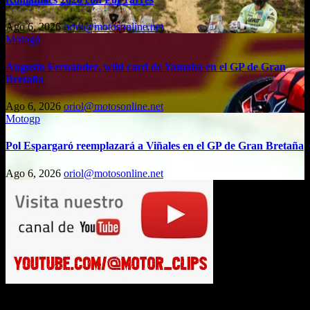
Ago 6, 2026
oriol@motosonline.net
Motogp
Augusto Fernández, wild card de Yamaha en el GP de Gran
Bretaña
Ago 6, 2026
oriol@motosonline.net
Motogp
Pol Espargaró reemplazará a Viñales en el GP de Gran Bretaña
Ago 6, 2026
oriol@motosonline.net
Busca en Motosonline