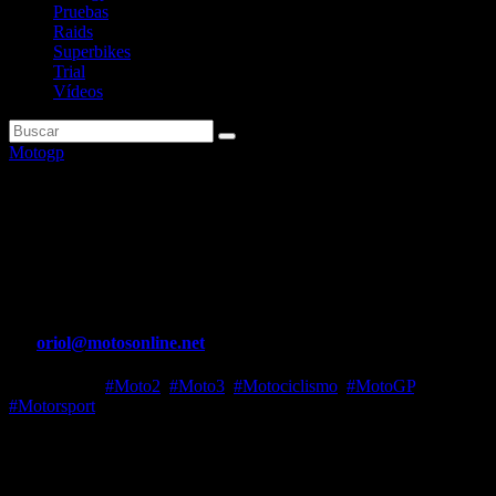
Pruebas
Raids
Superbikes
Trial
Vídeos
Motogp
Los momentos clave que
hicieron a Bagnaia campeón en
MotoGP 2023
Por
oriol@motosonline.net
Dic 17, 2023
#Moto2
,
#Moto3
,
#Motociclismo
,
#MotoGP
,
#Motorsport
Pecco Bagnaia hizo historia en 2021 al remontar una desventaja de
91 puntos y poner fin a 15 años de espera para el segundo título
mundial de Ducati en MotoGP. Dominante en la primera mitad de