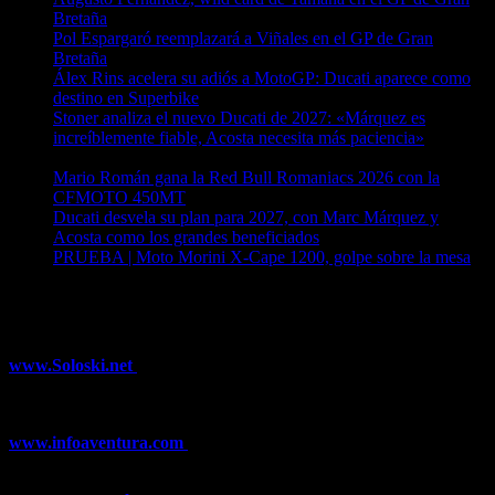
Bretaña
06/08/2026
Pol Espargaró reemplazará a Viñales en el GP de Gran
Bretaña
06/08/2026
Álex Rins acelera su adiós a MotoGP: Ducati aparece como
destino en Superbike
04/08/2026
Stoner analiza el nuevo Ducati de 2027: «Márquez es
increíblemente fiable, Acosta necesita más paciencia»
04/08/2026
Mario Román gana la Red Bull Romaniacs 2026 con la
CFMOTO 450MT
04/08/2026
Ducati desvela su plan para 2027, con Marc Márquez y
Acosta como los grandes beneficiados
04/08/2026
PRUEBA | Moto Morini X-Cape 1200, golpe sobre la mesa
04/08/2026
¿Ya conoces nuestra red de portales?
www.Soloski.net
Noticias y artículos sobre Deportes de Invierno,
Esquí, Snowboard, Esquí de Fondo, Esquí de Travesía, Estaciones
de Esquí, Meteorología,...
www.infoaventura.com
Toda la información sobre Mountain Bike
y Trail Running, competiciones, noticias, novedades,...