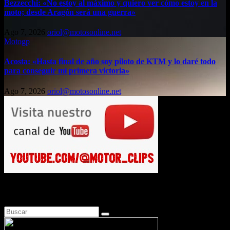
Bezzecchi: «No estoy al máximo y quiero ver cómo estoy en la
moto; desde Aragón será una guerra»
Ago 7, 2026
oriol@motosonline.net
Motogp
Acosta: «Hasta final de año soy piloto de KTM y lo daré todo
para conseguir mi primera victoria»
Ago 7, 2026
oriol@motosonline.net
Busca en Motosonline