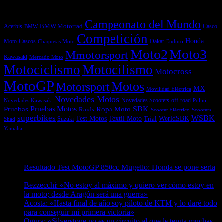
Etiquetas
Campeonato del Mundo
Acerbis
BMW Motorrad
Casco
BMW
Competición
Honda
Moto
Dakar
Cascos
Chaquetas Moto
Enduro
Moto2
Moto3
Mmotorsport
Kawasaki
Mercado Moto
Motociclismo
Motocilismo
Motocross
MotoGP
Motos
Motorsport
MX
Movilidad Eléctrica
Novedades Motos
off-road
Novedades Scooters
Polini
Novedades Kawasaki
Pruebas
Pruebas Motos
SBK
Ropa Moto
Raids
Scooters
Scooter Eléctrico
superbikes
WSBK
Textil Moto
WorldSBK
Test Motos
Suzuki
Trial
Shad
Yamaha
Entradas recientes
Resultado Test MotoGP 850cc Mugello: Honda se pone seria
07/08/2026
Bezzecchi: «No estoy al máximo y quiero ver cómo estoy en
la moto; desde Aragón será una guerra»
07/08/2026
Acosta: «Hasta final de año soy piloto de KTM y lo daré todo
para conseguir mi primera victoria»
07/08/2026
Ogura: «Silverstone no es un circuito al que le tenga muchas