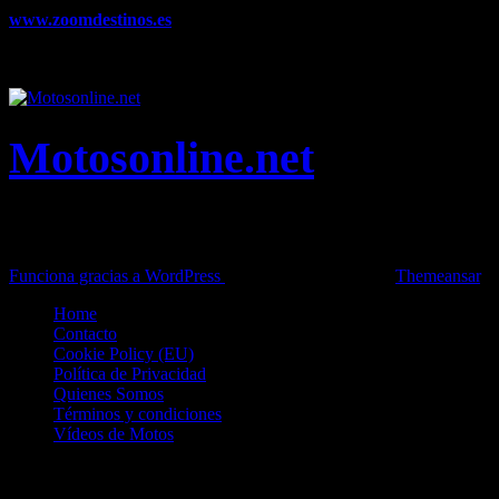
www.zoomdestinos.es
Encuentra información sobre destinos de
viajes entre miles de artículos y consejos para disfrutar de tus
vacaciones y tiempo libre.
Motosonline.net
Toda la información del mundo de la Moto en una sola web,
Pruebas, Novedades, Artículos y competición.
Funciona gracias a WordPress
|
Theme: News Live by
Themeansar
.
Home
Contacto
Cookie Policy (EU)
Política de Privacidad
Quienes Somos
Términos y condiciones
Vídeos de Motos