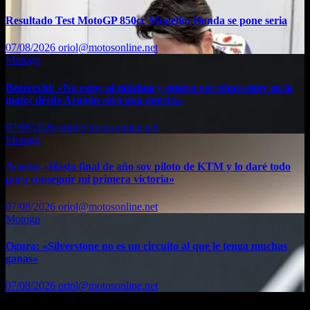
Resultado Test MotoGP 850cc Mugello: Honda se pone seria
07/08/2026
oriol@motosonline.net
Motogp
Bezzecchi: «No estoy al máximo y quiero ver cómo estoy en la
moto; desde Aragón será una guerra»
07/08/2026
oriol@motosonline.net
Motogp
Acosta: «Hasta final de año soy piloto de KTM y lo daré todo
para conseguir mi primera victoria»
07/08/2026
oriol@motosonline.net
Motogp
Ogura: «Silverstone no es un circuito al que le tenga muchas
ganas»
07/08/2026
oriol@motosonline.net