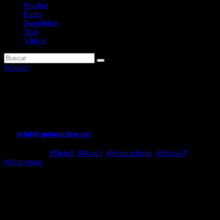
Pruebas
Raids
Superbikes
Trial
Vídeos
Motogp
Bagnaia hereda la pole en
Valencia por sanción a Viñales
Por
oriol@motosonline.net
Nov 26, 2023
#Moto2
,
#Moto3
,
#Motociclismo
,
#MotoGP
,
#Motorsport
Cambio de última hora en la parrilla de salida de la carrera del Gran
Premio de Valencia de MotoGP. Y es que Pecco Bagnaia se jugará
el título de campeón del mundo este domingo saliendo desde la
primera posición. El italiano había conseguido el segundo mejor
tiempo en la sesión de clasificación, pero partirá primero tras una