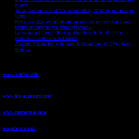
ganas»
07/08/2026
Ya hay calendario del Mundial de Rally-Raid para el año que
viene
07/08/2026
Haro: «A Ogura sí que le veo con ese temple necesario para
batirse en carreras con Marc Márquez»
07/08/2026
La Yamaha Ténéré 700 conquista el podio del Red Bull
Romaniacs 2026 con Pol Tarrés
06/08/2026
Augusto Fernández, wild card de Yamaha en el GP de Gran
Bretaña
06/08/2026
¿Ya conoces nuestra red de portales?
www.Soloski.net
Noticias y artículos sobre Deportes de Invierno,
Esquí, Snowboard, Esquí de Fondo, Esquí de Travesía, Estaciones
de Esquí, Meteorología,...
www.infoaventura.com
Toda la información sobre Mountain Bike
y Trail Running, competiciones, noticias, novedades,...
www.casaactual.com
El portal de referencia de lifestyle con
noticias y artículos sobre Decoración, Moda, Bricolaje, Recetas, ...
ww.elmotor.net
Tu web de coches en internet con noticias,
novedades, pruebas y mucho más...