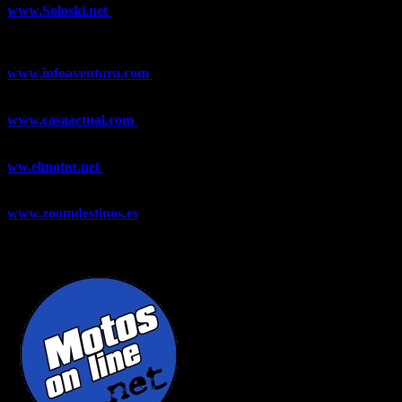
www.Soloski.net
Noticias y artículos sobre Deportes de Invierno,
Esquí, Snowboard, Esquí de Fondo, Esquí de Travesía, Estaciones
de Esquí, Meteorología,...
www.infoaventura.com
Toda la información sobre Mountain Bike
y Trail Running, competiciones, noticias, novedades,...
www.casaactual.com
El portal de referencia de lifestyle con
noticias y artículos sobre Decoración, Moda, Bricolaje, Recetas, ...
ww.elmotor.net
Tu web de coches en internet con noticias,
novedades, pruebas y mucho más...
www.zoomdestinos.es
Encuentra información sobre destinos de
viajes entre miles de artículos y consejos para disfrutar de tus
vacaciones y tiempo libre.