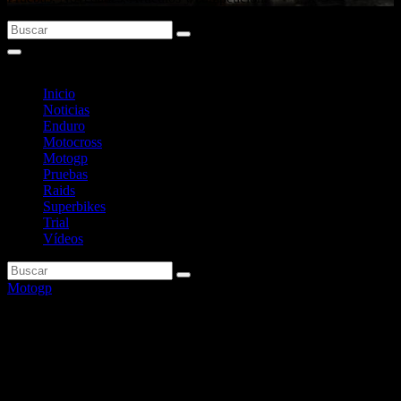
Inicio
Noticias
Enduro
Motocross
Motogp
Pruebas
Raids
Superbikes
Trial
Vídeos
Motogp
Bagnaia hereda la pole en
Valencia por sanción a Viñales