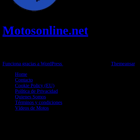
Motosonline.net
Toda la información del mundo de la Moto en una sola web,
Pruebas, Novedades, Artículos y competición.
Funciona gracias a WordPress
|
Theme: News Live by
Themeansar
.
Home
Contacto
Cookie Policy (EU)
Política de Privacidad
Quienes Somos
Términos y condiciones
Vídeos de Motos