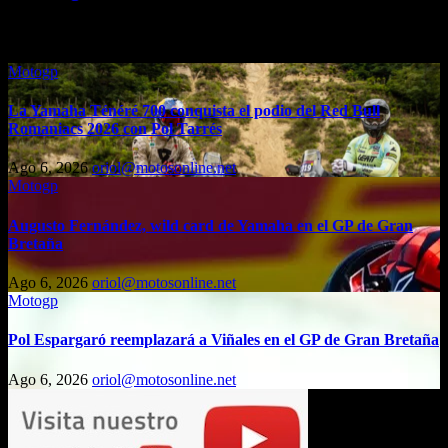
Entrada relacionada
Motogp
La Yamaha Ténéré 700 conquista el podio del Red Bull
Romaniacs 2026 con Pol Tarrés
Ago 6, 2026
oriol@motosonline.net
Motogp
Augusto Fernández, wild card de Yamaha en el GP de Gran
Bretaña
Ago 6, 2026
oriol@motosonline.net
Motogp
Pol Espargaró reemplazará a Viñales en el GP de Gran Bretaña
Ago 6, 2026
oriol@motosonline.net