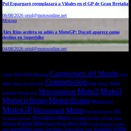
Pol Espargaró reemplazará a Viñales en el GP de Gran Bretaña
06/08/2026
oriol@motosonline.net
Motogp
Álex Rins acelera su adiós a MotoGP: Ducati aparece como
destino en Superbike
04/08/2026
oriol@motosonline.net
Etiquetas
Campeonato del Mundo
Acerbis
BMW Motorrad
Casco
BMW
Competición
Honda
Moto
Dakar
Cascos
Chaquetas Moto
Enduro
Moto2
Moto3
Mmotorsport
Kawasaki
Mercado Moto
Motociclismo
Motocilismo
Motocross
MotoGP
Motos
Motorsport
MX
Movilidad Eléctrica
Novedades Motos
off-road
Novedades Scooters
Polini
Novedades Kawasaki
Pruebas
Pruebas Motos
SBK
Ropa Moto
Raids
Scooters
Scooter Eléctrico
superbikes
WSBK
Textil Moto
WorldSBK
Test Motos
Suzuki
Trial
Shad