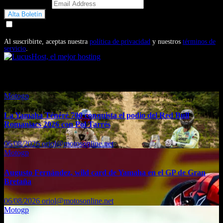
Email Address
Doy mi consentimiento para recibir correos electrónicos
promocionales de Motosonline.net
Al suscribirte, aceptas nuestra
política de privacidad
y nuestros
términos de
servicio
.
También te puede interesar...
Motogp
La Yamaha Ténéré 700 conquista el podio del Red Bull
Romaniacs 2026 con Pol Tarrés
06/08/2026
oriol@motosonline.net
Motogp
Augusto Fernández, wild card de Yamaha en el GP de Gran
Bretaña
06/08/2026
oriol@motosonline.net
Motogp