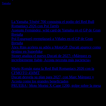
Yamaha
Entradas recientes
La Yamaha Ténéré 700 conquista el podio del Red Bull
Romaniacs 2026 con Pol Tarrés
06/08/2026
Augusto Fernández, wild card de Yamaha en el GP de Gran
Bretaña
06/08/2026
Pol Espargaró reemplazará a Viñales en el GP de Gran
Bretaña
06/08/2026
Álex Rins acelera su adiós a MotoGP: Ducati aparece como
destino en Superbike
04/08/2026
Stoner analiza el nuevo Ducati de 2027: «Márquez es
increíblemente fiable, Acosta necesita más paciencia»
04/08/2026
Mario Román gana la Red Bull Romaniacs 2026 con la
CFMOTO 450MT
04/08/2026
Ducati desvela su plan para 2027, con Marc Márquez y
Acosta como los grandes beneficiados
04/08/2026
PRUEBA | Moto Morini X-Cape 1200, golpe sobre la mesa
04/08/2026
¿Ya conoces nuestra red de portales?