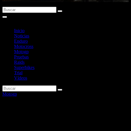
Inicio
Noticias
Enduro
Motocross
Motogp
Pruebas
Raids
Superbikes
Trial
Vídeos
Motogp
Qué pilotos de MotoGP están al
borde de sanción tras la sprint
de Valencia