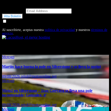
Email Address
Doy mi consentimiento para recibir correos electrónicos
promocionales de Motosonline.net
Al suscribirte, aceptas nuestra
política de privacidad
y nuestros
términos de
servicio
.
También te puede interesar...
Motogp
Martín hace buena la pole en Silverstone y se lleva la sprint
09/08/2026
oriol@motosonline.net
Motogp
Moto2 en Silverstone – Izan Guevara se lleva una pole
incontestable; González, 4º
09/08/2026
oriol@motosonline.net
Motogp