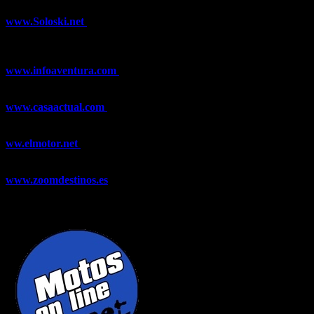
www.Soloski.net
Noticias y artículos sobre Deportes de Invierno,
Esquí, Snowboard, Esquí de Fondo, Esquí de Travesía, Estaciones
de Esquí, Meteorología,...
www.infoaventura.com
Toda la información sobre Mountain Bike
y Trail Running, competiciones, noticias, novedades,...
www.casaactual.com
El portal de referencia de lifestyle con
noticias y artículos sobre Decoración, Moda, Bricolaje, Recetas, ...
ww.elmotor.net
Tu web de coches en internet con noticias,
novedades, pruebas y mucho más...
www.zoomdestinos.es
Encuentra información sobre destinos de
viajes entre miles de artículos y consejos para disfrutar de tus
vacaciones y tiempo libre.