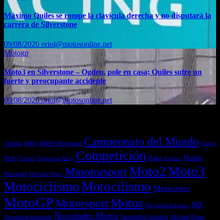
Máximo Quiles se rompe la clavícula derecha y no disputará la
carrera de Silverstone
09/08/2026
oriol@motosonline.net
Motogp
Moto3 en Silverstone – Ogden, pole en casa; Quiles sufre un
fuerte y preocupante accidente
09/08/2026
oriol@motosonline.net
Etiquetas
Campeonato del Mundo
Acerbis
BMW Motorrad
Casco
BMW
Competición
Honda
Moto
Dakar
Cascos
Chaquetas Moto
Enduro
Moto2
Moto3
Mmotorsport
Kawasaki
Mercado Moto
Motociclismo
Motocilismo
Motocross
MotoGP
Motos
Motorsport
MX
Movilidad Eléctrica
Novedades Motos
off-road
Novedades Scooters
Polini
Novedades Kawasaki