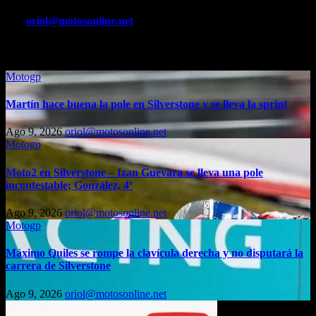
entradas
Por
oriol@motosonline.net
Entrada relacionada
Motogp
Martín hace buena la pole en Silverstone y se lleva la sprint
Ago 9, 2026
oriol@motosonline.net
Motogp
Moto2 en Silverstone – Izan Guevara se lleva una pole
incontestable; González, 4º
Ago 9, 2026
oriol@motosonline.net
Motogp
Máximo Quiles se rompe la clavícula derecha y no disputará la
carrera de Silverstone
Ago 9, 2026
oriol@motosonline.net