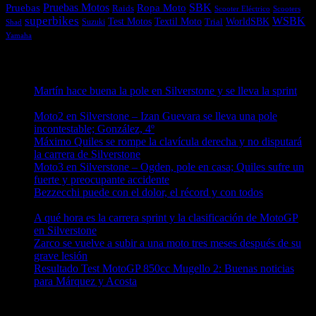
Pruebas
Pruebas Motos
SBK
Ropa Moto
Raids
Scooters
Scooter Eléctrico
superbikes
WSBK
Textil Moto
WorldSBK
Test Motos
Suzuki
Trial
Shad
Yamaha
Entradas recientes
Martín hace buena la pole en Silverstone y se lleva la sprint
09/08/2026
Moto2 en Silverstone – Izan Guevara se lleva una pole
incontestable; González, 4º
09/08/2026
Máximo Quiles se rompe la clavícula derecha y no disputará
la carrera de Silverstone
09/08/2026
Moto3 en Silverstone – Ogden, pole en casa; Quiles sufre un
fuerte y preocupante accidente
09/08/2026
Bezzecchi puede con el dolor, el récord y con todos
08/08/2026
A qué hora es la carrera sprint y la clasificación de MotoGP
en Silverstone
08/08/2026
Zarco se vuelve a subir a una moto tres meses después de su
grave lesión
08/08/2026
Resultado Test MotoGP 850cc Mugello 2: Buenas noticias
para Márquez y Acosta
08/08/2026
¿Ya conoces nuestra red de portales?