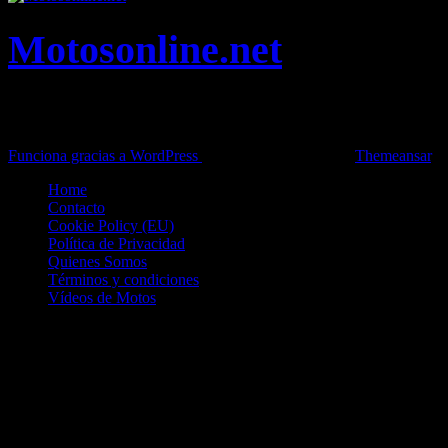
Motosonline.net
Toda la información del mundo de la Moto en una sola web,
Pruebas, Novedades, Artículos y competición.
Funciona gracias a WordPress
|
Theme: News Live by
Themeansar
.
Home
Contacto
Cookie Policy (EU)
Política de Privacidad
Quienes Somos
Términos y condiciones
Vídeos de Motos