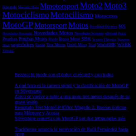
Moto2
Moto3
Mmotorsport
Kawasaki
Mercado Moto
Motociclismo
Motocilismo
Motocross
MotoGP
Motos
Motorsport
MX
Movilidad Eléctrica
Novedades Motos
off-road
Novedades Scooters
Polini
Novedades Kawasaki
Pruebas
Pruebas Motos
SBK
Ropa Moto
Raids
Scooters
Scooter Eléctrico
superbikes
WSBK
Textil Moto
WorldSBK
Test Motos
Suzuki
Trial
Shad
Yamaha
Entradas recientes
Bezzecchi puede con el dolor, el récord y con todos
08/08/2026
A qué hora es la carrera sprint y la clasificación de MotoGP
en Silverstone
08/08/2026
Zarco se vuelve a subir a una moto tres meses después de su
grave lesión
08/08/2026
Resultado Test MotoGP 850cc Mugello 2: Buenas noticias
para Márquez y Acosta
08/08/2026
Silverstone renueva con MotoGP por dos temporadas más
08/08/2026
Trackhouse anuncia la renovación de Raúl Fernández hasta
2028
08/08/2026