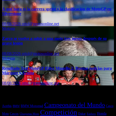
A qué hora es la carrera sprint y la clasificación de MotoGP en
Silverstone
08/08/2026
oriol@motosonline.net
Motogp
Zarco se vuelve a subir a una moto tres meses después de su
grave lesión
08/08/2026
oriol@motosonline.net
Motogp
Resultado Test MotoGP 850cc Mugello 2: Buenas noticias para
Márquez y Acosta
08/08/2026
oriol@motosonline.net
Etiquetas
Campeonato del Mundo
Acerbis
BMW Motorrad
Casco
BMW
Competición
Honda
Moto
Dakar
Cascos
Chaquetas Moto
Enduro