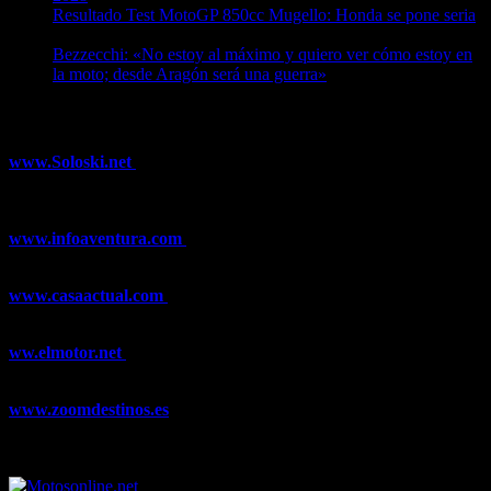
Resultado Test MotoGP 850cc Mugello: Honda se pone seria
07/08/2026
Bezzecchi: «No estoy al máximo y quiero ver cómo estoy en
la moto; desde Aragón será una guerra»
07/08/2026
¿Ya conoces nuestra red de portales?
www.Soloski.net
Noticias y artículos sobre Deportes de Invierno,
Esquí, Snowboard, Esquí de Fondo, Esquí de Travesía, Estaciones
de Esquí, Meteorología,...
www.infoaventura.com
Toda la información sobre Mountain Bike
y Trail Running, competiciones, noticias, novedades,...
www.casaactual.com
El portal de referencia de lifestyle con
noticias y artículos sobre Decoración, Moda, Bricolaje, Recetas, ...
ww.elmotor.net
Tu web de coches en internet con noticias,
novedades, pruebas y mucho más...
www.zoomdestinos.es
Encuentra información sobre destinos de
viajes entre miles de artículos y consejos para disfrutar de tus
vacaciones y tiempo libre.