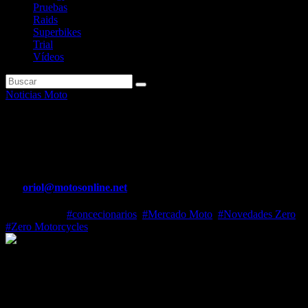
Pruebas
Raids
Superbikes
Trial
Vídeos
Noticias Moto
Zero Motorcycles abre nuesvos
concesionarios en Cataluña
Por
oriol@motosonline.net
Ene 21, 2022
#concecionarios
,
#Mercado Moto
,
#Novedades Zero
,
#Zero Motorcycles
Zero
Motorcycles abre nuesvos concesionarios en Cataluña
La firma líder mundial en motos 100% eléctricas abre tres nuevos
concesionarios y cuenta ya con 13 dealers y 6 servicios oficiales en
el territorio español