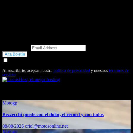
Email Address
Doy mi consentimiento para recibir correos electrónicos
promocionales de Motosonline.net
Al suscribirte, aceptas nuestra
política de privacidad
y nuestros
términos de
servicio
.
También te puede interesar...
Motogp
Bezzecchi puede con el dolor, el récord y con todos
08/08/2026
oriol@motosonline.net
Motogp