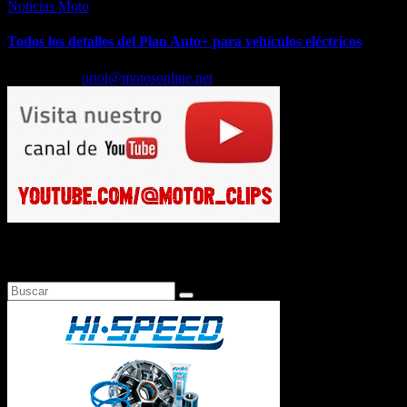
Noticias Moto
Todos los detalles del Plan Auto+ para vehículos eléctricos
Jul 24, 2026
oriol@motosonline.net
Busca en Motosonline