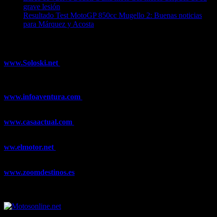
grave lesión
08/08/2026
Resultado Test MotoGP 850cc Mugello 2: Buenas noticias
para Márquez y Acosta
08/08/2026
¿Ya conoces nuestra red de portales?
www.Soloski.net
Noticias y artículos sobre Deportes de Invierno,
Esquí, Snowboard, Esquí de Fondo, Esquí de Travesía, Estaciones
de Esquí, Meteorología,...
www.infoaventura.com
Toda la información sobre Mountain Bike
y Trail Running, competiciones, noticias, novedades,...
www.casaactual.com
El portal de referencia de lifestyle con
noticias y artículos sobre Decoración, Moda, Bricolaje, Recetas, ...
ww.elmotor.net
Tu web de coches en internet con noticias,
novedades, pruebas y mucho más...
www.zoomdestinos.es
Encuentra información sobre destinos de
viajes entre miles de artículos y consejos para disfrutar de tus
vacaciones y tiempo libre.