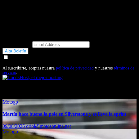
Email Address
Doy mi consentimiento para recibir correos electrónicos
promocionales de Motosonline.net
Al suscribirte, aceptas nuestra
política de privacidad
y nuestros
términos de
servicio
.
También te puede interesar...
Motogp
Martín hace buena la pole en Silverstone y se lleva la sprint
09/08/2026
oriol@motosonline.net
Motogp