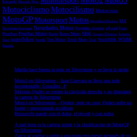
Mmotorsport
Kawasaki
Mercado Moto
Motociclismo
Motocilismo
Motocross
MotoGP
Motos
Motorsport
MX
Movilidad Eléctrica
Novedades Motos
off-road
Novedades Scooters
Polini
Novedades Kawasaki
Pruebas
Pruebas Motos
SBK
Ropa Moto
Raids
Scooters
Scooter Eléctrico
superbikes
WSBK
Textil Moto
WorldSBK
Test Motos
Suzuki
Trial
Shad
Yamaha
Entradas recientes
Martín hace buena la pole en Silverstone y se lleva la sprint
09/08/2026
Moto2 en Silverstone – Izan Guevara se lleva una pole
incontestable; González, 4º
09/08/2026
Máximo Quiles se rompe la clavícula derecha y no disputará
la carrera de Silverstone
09/08/2026
Moto3 en Silverstone – Ogden, pole en casa; Quiles sufre un
fuerte y preocupante accidente
09/08/2026
Bezzecchi puede con el dolor, el récord y con todos
08/08/2026
A qué hora es la carrera sprint y la clasificación de MotoGP
en Silverstone
08/08/2026
Zarco se vuelve a subir a una moto tres meses después de su