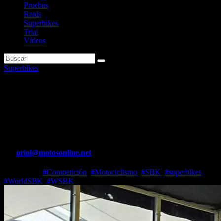
Pruebas
Raids
Superbikes
Trial
Vídeos
Superbikes
Yari Montella subirá al
Mundial de Superbike en 2025
con Barni Ducati
Por
oriol@motosonline.net
Dic 7, 2024
#Competición
,
#Motociclismo
,
#SBK
,
#superbikes
,
#WorldSBK
,
#WSBK