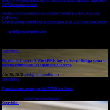
https://www.plusmoto.com/yari-montella-subira-mundial-superbike-
2025-barni-ducati.html
Navegación
Andrea Iannone renueva su contrato y estará en SBK 2025 con
GoEleven
de
Scott Redding seguirá con Bonovo para SBK 2025 pero con Ducati
entradas
Por
oriol@motosonline.net
Entrada relacionada
Superbikes
Resultado Carrera 2 WorldSBK hoy en Assen: Bulega suma su
noveno triunfo con los españoles al acecho
Abr 20, 2026
oriol@motosonline.net
Superbikes
Emocionante arranque del ESBK en Jerez
Mar 22, 2026
oriol@motosonline.net
Superbikes