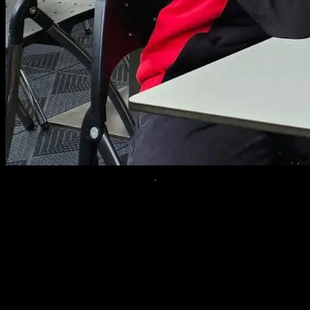
El piloto
Yari Montella será piloto del Campeonato del Mundo
MOTUL FIM Superbike
la próxima temporada 2025 tras firmar
un acuerdo con su actual equipo, Barni Ducati, para correr junto a
Danilo Petrucci el siguiente año, así que nuevas confirmaciones para
la parrilla.
Montella ha sido una de las revelaciones esta temporada
y está
luchando por el título WorldSSP, e, independientemente del
resultado de esa batalla, sabe que su futuro está en WorldSBK y con
el mismo equipo, sin duda una gran noticia para el joven piloto.