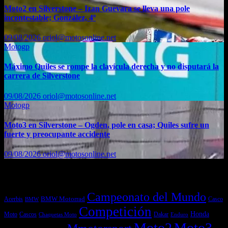
Moto2 en Silverstone – Izan Guevara se lleva una pole
incontestable; González, 4º
09/08/2026
oriol@motosonline.net
Motogp
Máximo Quiles se rompe la clavícula derecha y no disputará la
carrera de Silverstone
09/08/2026
oriol@motosonline.net
Motogp
Moto3 en Silverstone – Ogden, pole en casa; Quiles sufre un
fuerte y preocupante accidente
09/08/2026
oriol@motosonline.net
Etiquetas
Campeonato del Mundo
Acerbis
BMW Motorrad
Casco
BMW
Competición
Honda
Moto
Dakar
Cascos
Chaquetas Moto
Enduro
Moto2
Moto3