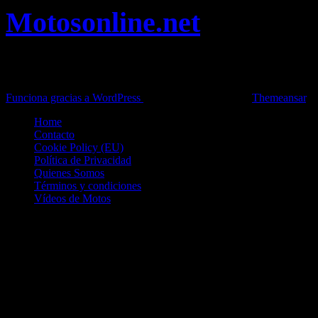
Motosonline.net
Toda la información del mundo de la Moto en una sola web,
Pruebas, Novedades, Artículos y competición.
Funciona gracias a WordPress
|
Theme: News Live by
Themeansar
.
Home
Contacto
Cookie Policy (EU)
Política de Privacidad
Quienes Somos
Términos y condiciones
Vídeos de Motos