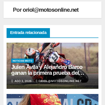
Por
oriol@motosonline.net
Entrada relacionada
NOTICIAS MOTO
Julen Ávila y Alejandro Barco
ganan la primera prueba del
Campeonato de España de
AGO 3, 2026
ORIOL@MOTOSONLINE.NET
Supermoto