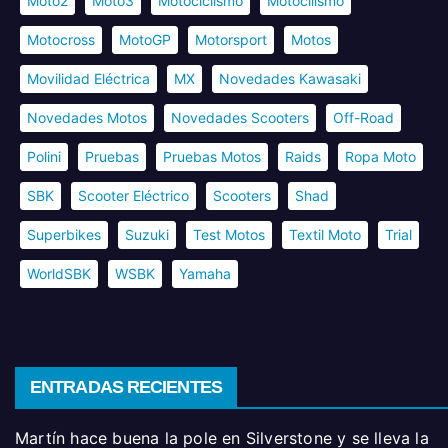
Moto2
Moto3
Motociclismo
Motocilismo
Motocross
MotoGP
Motorsport
Motos
Movilidad Eléctrica
MX
Novedades Kawasaki
Novedades Motos
Novedades Scooters
Off-Road
Polini
Pruebas
Pruebas Motos
Raids
Ropa Moto
SBK
Scooter Eléctrico
Scooters
Shad
Superbikes
Suzuki
Test Motos
Textil Moto
Trial
WorldSBK
WSBK
Yamaha
ENTRADAS RECIENTES
Martín hace buena la pole en Silverstone y se lleva la