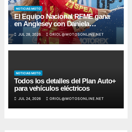
NOTICIAS MOTO
El Equipo Nacional RFME gana
en Anglesey con Daniela
Hernando y Bou firma otro pleno
JUL 28, 2026
ORIOL@MOTOSONLINE.NET
NOTICIAS MOTO
Todos los detalles del Plan Auto+
para vehículos eléctricos
JUL 24, 2026
ORIOL@MOTOSONLINE.NET