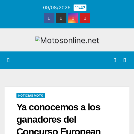
Saltar
09/08/2026
11:47
al
contenido
NOTICIAS MOTO
Ya conocemos a los
ganadores del
Concurso European