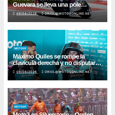
Guevara se lleva una pole
incontestable; González, 4º
09/08/2026
ORIOL@MOTOSONLINE.NET
MOTOGP
Máximo Quiles se rompe la
clavícula derecha y no disputará
la carrera de Silverstone
09/08/2026
ORIOL@MOTOSONLINE.NET
MOTOGP
Moto3 en Silverstone – Ogden,