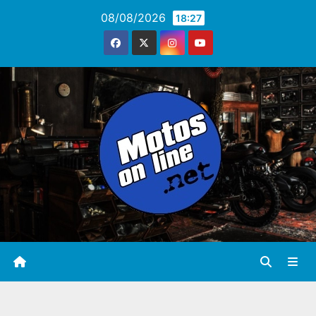
Saltar
08/08/2026
18:27
al
contenido