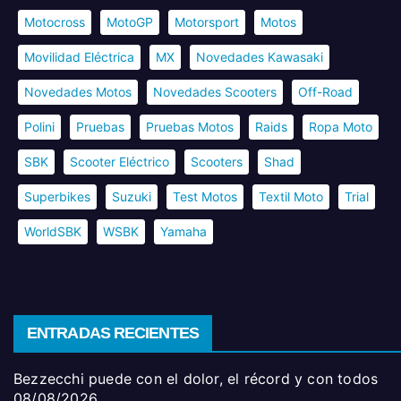
Motocross
MotoGP
Motorsport
Motos
Movilidad Eléctrica
MX
Novedades Kawasaki
Novedades Motos
Novedades Scooters
Off-Road
Polini
Pruebas
Pruebas Motos
Raids
Ropa Moto
SBK
Scooter Eléctrico
Scooters
Shad
Superbikes
Suzuki
Test Motos
Textil Moto
Trial
WorldSBK
WSBK
Yamaha
ENTRADAS RECIENTES
Bezzecchi puede con el dolor, el récord y con todos
08/08/2026