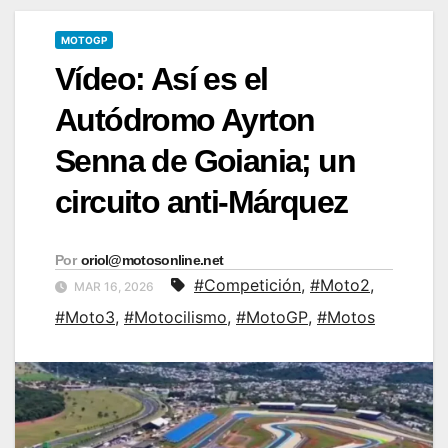
MOTOGP
Vídeo: Así es el
Autódromo Ayrton
Senna de Goiania; un
circuito anti-Márquez
Por
oriol@motosonline.net
#Competición
,
#Moto2
,
MAR 16, 2026
#Moto3
,
#Motocilismo
,
#MotoGP
,
#Motos