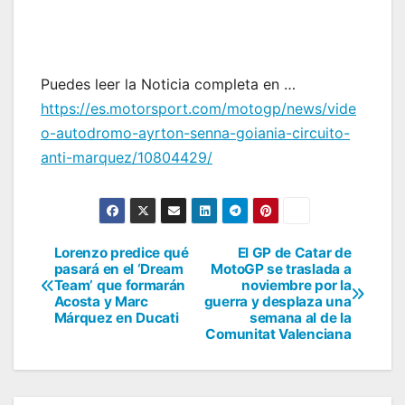
Puedes leer la Noticia completa en …
https://es.motorsport.com/motogp/news/vide
o-autodromo-ayrton-senna-goiania-circuito-
anti-marquez/10804429/
Lorenzo predice qué
El GP de Catar de
Navegación
pasará en el ‘Dream
MotoGP se traslada a
Team’ que formarán
noviembre por la
de
Acosta y Marc
guerra y desplaza una
Márquez en Ducati
semana al de la
entradas
Comunitat Valenciana