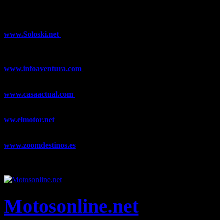
¿Ya conoces nuestra red de portales?
www.Soloski.net
Noticias y artículos sobre Deportes de Invierno,
Esquí, Snowboard, Esquí de Fondo, Esquí de Travesía, Estaciones
de Esquí, Meteorología,...
www.infoaventura.com
Toda la información sobre Mountain Bike
y Trail Running, competiciones, noticias, novedades,...
www.casaactual.com
El portal de referencia de lifestyle con
noticias y artículos sobre Decoración, Moda, Bricolaje, Recetas, ...
ww.elmotor.net
Tu web de coches en internet con noticias,
novedades, pruebas y mucho más...
www.zoomdestinos.es
Encuentra información sobre destinos de
viajes entre miles de artículos y consejos para disfrutar de tus
vacaciones y tiempo libre.
Motosonline.net