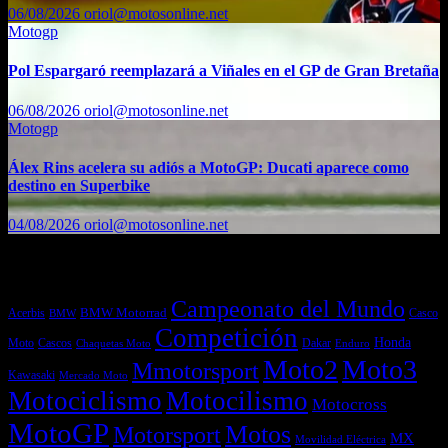
06/08/2026
oriol@motosonline.net
Motogp
Pol Espargaró reemplazará a Viñales en el GP de Gran Bretaña
06/08/2026
oriol@motosonline.net
Motogp
Álex Rins acelera su adiós a MotoGP: Ducati aparece como
destino en Superbike
04/08/2026
oriol@motosonline.net
Etiquetas
Campeonato del Mundo
Acerbis
BMW Motorrad
Casco
BMW
Competición
Honda
Moto
Dakar
Cascos
Chaquetas Moto
Enduro
Moto2
Moto3
Mmotorsport
Kawasaki
Mercado Moto
Motociclismo
Motocilismo
Motocross
MotoGP
Motos
Motorsport
MX
Movilidad Eléctrica