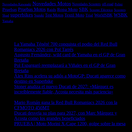
Novedades Motos
off-road
Novedades Scooters
Polini
Novedades Kawasaki
Pruebas
Pruebas Motos
SBK
Ropa Moto
Raids
Scooters
Scooter Eléctrico
superbikes
WSBK
Textil Moto
WorldSBK
Test Motos
Suzuki
Trial
Shad
Yamaha
Entradas recientes
La Yamaha Ténéré 700 conquista el podio del Red Bull
Romaniacs 2026 con Pol Tarrés
06/08/2026
Augusto Fernández, wild card de Yamaha en el GP de Gran
Bretaña
06/08/2026
Pol Espargaró reemplazará a Viñales en el GP de Gran
Bretaña
06/08/2026
Álex Rins acelera su adiós a MotoGP: Ducati aparece como
destino en Superbike
04/08/2026
Stoner analiza el nuevo Ducati de 2027: «Márquez es
increíblemente fiable, Acosta necesita más paciencia»
04/08/2026
Mario Román gana la Red Bull Romaniacs 2026 con la
CFMOTO 450MT
04/08/2026
Ducati desvela su plan para 2027, con Marc Márquez y
Acosta como los grandes beneficiados
04/08/2026
PRUEBA | Moto Morini X-Cape 1200, golpe sobre la mesa
04/08/2026