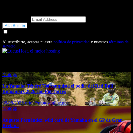
Email Address
Doy mi consentimiento para recibir correos electrónicos
promocionales de Motosonline.net
Al suscribirte, aceptas nuestra
política de privacidad
y nuestros
términos de
servicio
.
También te puede interesar...
Motogp
La Yamaha Ténéré 700 conquista el podio del Red Bull
Romaniacs 2026 con Pol Tarrés
06/08/2026
oriol@motosonline.net
Motogp
Augusto Fernández, wild card de Yamaha en el GP de Gran
Bretaña