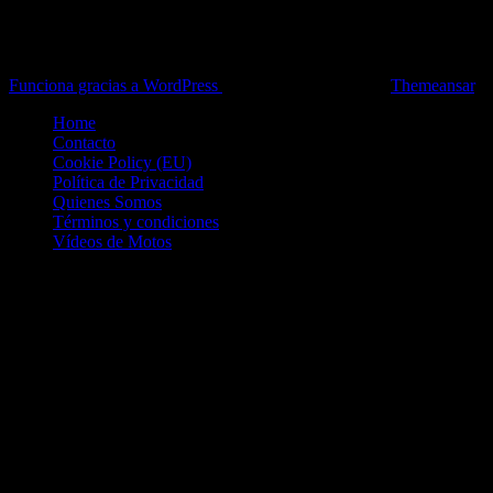
Toda la información del mundo de la Moto en una sola web,
Pruebas, Novedades, Artículos y competición.
Funciona gracias a WordPress
|
Theme: News Live by
Themeansar
.
Home
Contacto
Cookie Policy (EU)
Política de Privacidad
Quienes Somos
Términos y condiciones
Vídeos de Motos