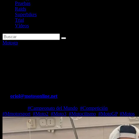
Pruebas
Raids
Superbikes
Trial
Vídeos
Motogp
ÚLTIMA HORA. El estado de
Viñales tras pasar por
quirófano de urgencia
Por
oriol@motosonline.net
Abr 2, 2026
#Campeonato del Mundo
,
#Competición
,
#Mmotorsport
,
#Moto2
,
#Moto3
,
#Motocilismo
,
#MotoGP
,
#Motos