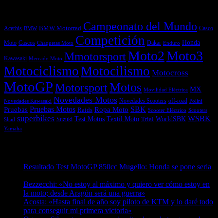
Etiquetas
Campeonato del Mundo
Acerbis
BMW Motorrad
Casco
BMW
Competición
Honda
Moto
Dakar
Cascos
Chaquetas Moto
Enduro
Moto2
Moto3
Mmotorsport
Kawasaki
Mercado Moto
Motociclismo
Motocilismo
Motocross
MotoGP
Motos
Motorsport
MX
Movilidad Eléctrica
Novedades Motos
off-road
Novedades Scooters
Polini
Novedades Kawasaki
Pruebas
Pruebas Motos
SBK
Ropa Moto
Raids
Scooters
Scooter Eléctrico
superbikes
WSBK
Textil Moto
WorldSBK
Test Motos
Suzuki
Trial
Shad
Yamaha
Entradas recientes
Resultado Test MotoGP 850cc Mugello: Honda se pone seria
07/08/2026
Bezzecchi: «No estoy al máximo y quiero ver cómo estoy en
la moto; desde Aragón será una guerra»
07/08/2026
Acosta: «Hasta final de año soy piloto de KTM y lo daré todo
para conseguir mi primera victoria»
07/08/2026