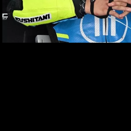
Una de las principales cualidades de Brivio es su olfato,
circunstancia avalada por su trayectoria en el Mundial, en el que fue
una pieza clave para entender los años dorados de Yamaha, con
Valentino Rossi y con Jorge Lorenzo. Ya más adelante lideró el
retorno al campeonato de Suzuki, con quien fue campeón de la
mano de Joan Mir, en 2020, justo antes de cambiar de aires y fichar
por el equipo Alpine de Fórmula 1, como director deportivo. La
última diana que ha hecho el italiano es Ai Ogura, el actual campeón
del mundo de Moto2, a quien Brivio le echó el guante en una
operación que nadie en el paddock vio venir.
Cuando muchos pensaban que el candidato perfecto era Joe
Roberts, el ejecutivo convenció al japonés, que ya no pasaba por su
mejor momento con Honda, para que se uniera a la escudería satélite
de Aprilia, junto a Raúl Fernández.