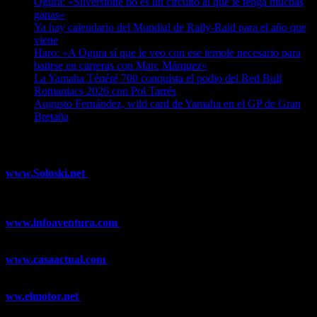
Ogura: «Silverstone no es un circuito al que le tenga muchas
ganas»
07/08/2026
Ya hay calendario del Mundial de Rally-Raid para el año que
viene
07/08/2026
Haro: «A Ogura sí que le veo con ese temple necesario para
batirse en carreras con Marc Márquez»
07/08/2026
La Yamaha Ténéré 700 conquista el podio del Red Bull
Romaniacs 2026 con Pol Tarrés
06/08/2026
Augusto Fernández, wild card de Yamaha en el GP de Gran
Bretaña
06/08/2026
¿Ya conoces nuestra red de portales?
www.Soloski.net
Noticias y artículos sobre Deportes de Invierno,
Esquí, Snowboard, Esquí de Fondo, Esquí de Travesía, Estaciones
de Esquí, Meteorología,...
www.infoaventura.com
Toda la información sobre Mountain Bike
y Trail Running, competiciones, noticias, novedades,...
www.casaactual.com
El portal de referencia de lifestyle con
noticias y artículos sobre Decoración, Moda, Bricolaje, Recetas, ...
ww.elmotor.net
Tu web de coches en internet con noticias,
novedades, pruebas y mucho más...