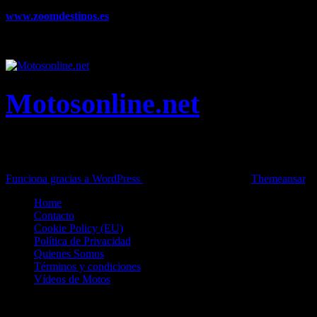
www.zoomdestinos.es
Encuentra información sobre destinos de
viajes entre miles de artículos y consejos para disfrutar de tus
vacaciones y tiempo libre.
Motosonline.net
Toda la información del mundo de la Moto en una sola web,
Pruebas, Novedades, Artículos y competición.
Funciona gracias a WordPress
|
Theme: News Live by
Themeansar
.
Home
Contacto
Cookie Policy (EU)
Política de Privacidad
Quienes Somos
Términos y condiciones
Vídeos de Motos