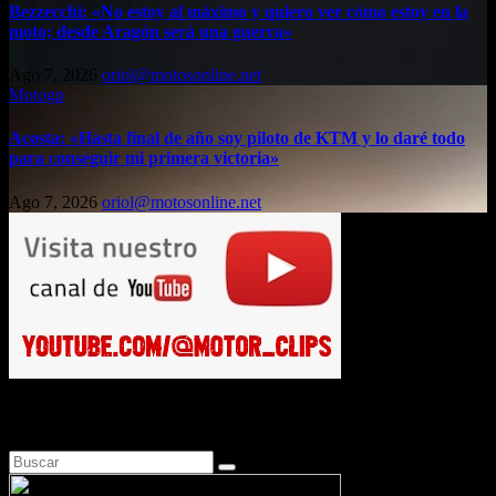
Bezzecchi: «No estoy al máximo y quiero ver cómo estoy en la
moto; desde Aragón será una guerra»
Ago 7, 2026
oriol@motosonline.net
Motogp
Acosta: «Hasta final de año soy piloto de KTM y lo daré todo
para conseguir mi primera victoria»
Ago 7, 2026
oriol@motosonline.net
Busca en Motosonline