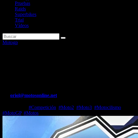
Pruebas
Raids
Superbikes
Trial
Vídeos
Motogp
Trackhouse entiende que
«alguna fábrica» de MotoGP
tentará a Ogura para 2027
Por
oriol@motosonline.net
May 5, 2025
#Competición
,
#Moto2
,
#Moto3
,
#Motocilismo
,
#MotoGP
,
#Motos