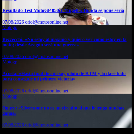
Resultado Test MotoGP 850cc Mugello: Honda se pone seria
07/08/2026
oriol@motosonline.net
Motogp
Bezzecchi: «No estoy al máximo y quiero ver cómo estoy en la
moto; desde Aragón será una guerra»
07/08/2026
oriol@motosonline.net
Motogp
Acosta: «Hasta final de año soy piloto de KTM y lo daré todo
para conseguir mi primera victoria»
07/08/2026
oriol@motosonline.net
Motogp
Ogura: «Silverstone no es un circuito al que le tenga muchas
ganas»
07/08/2026
oriol@motosonline.net