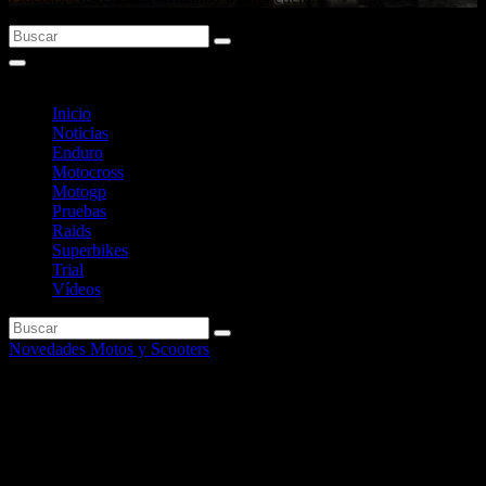
Inicio
Noticias
Enduro
Motocross
Motogp
Pruebas
Raids
Superbikes
Trial
Vídeos
Novedades Motos y Scooters
Te presentamos el nuevo
Symphony de Sym