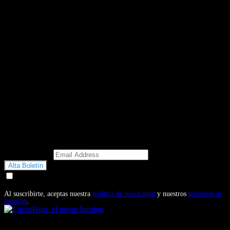
Email Address
Doy mi consentimiento para recibir correos electrónicos
promocionales de Motosonline.net
Al suscribirte, aceptas nuestra
política de privacidad
y nuestros
términos de
servicio
.
También te puede interesar...