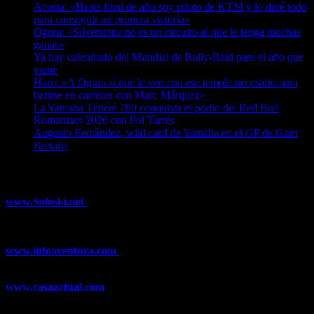
Acosta: «Hasta final de año soy piloto de KTM y lo daré todo
para conseguir mi primera victoria»
07/08/2026
Ogura: «Silverstone no es un circuito al que le tenga muchas
ganas»
07/08/2026
Ya hay calendario del Mundial de Rally-Raid para el año que
viene
07/08/2026
Haro: «A Ogura sí que le veo con ese temple necesario para
batirse en carreras con Marc Márquez»
07/08/2026
La Yamaha Ténéré 700 conquista el podio del Red Bull
Romaniacs 2026 con Pol Tarrés
06/08/2026
Augusto Fernández, wild card de Yamaha en el GP de Gran
Bretaña
06/08/2026
¿Ya conoces nuestra red de portales?
www.Soloski.net
Noticias y artículos sobre Deportes de Invierno,
Esquí, Snowboard, Esquí de Fondo, Esquí de Travesía, Estaciones
de Esquí, Meteorología,...
www.infoaventura.com
Toda la información sobre Mountain Bike
y Trail Running, competiciones, noticias, novedades,...
www.casaactual.com
El portal de referencia de lifestyle con
noticias y artículos sobre Decoración, Moda, Bricolaje, Recetas, ...