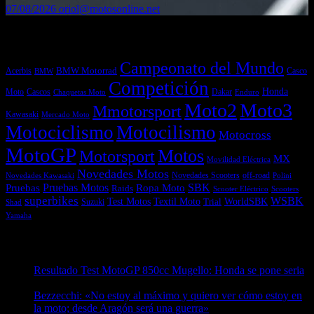
07/08/2026
oriol@motosonline.net
Etiquetas
Campeonato del Mundo
Acerbis
BMW Motorrad
Casco
BMW
Competición
Honda
Moto
Dakar
Cascos
Chaquetas Moto
Enduro
Moto2
Moto3
Mmotorsport
Kawasaki
Mercado Moto
Motociclismo
Motocilismo
Motocross
MotoGP
Motos
Motorsport
MX
Movilidad Eléctrica
Novedades Motos
off-road
Novedades Scooters
Polini
Novedades Kawasaki
Pruebas
Pruebas Motos
SBK
Ropa Moto
Raids
Scooters
Scooter Eléctrico
superbikes
WSBK
Textil Moto
WorldSBK
Test Motos
Suzuki
Trial
Shad
Yamaha
Entradas recientes
Resultado Test MotoGP 850cc Mugello: Honda se pone seria
07/08/2026
Bezzecchi: «No estoy al máximo y quiero ver cómo estoy en
la moto; desde Aragón será una guerra»
07/08/2026