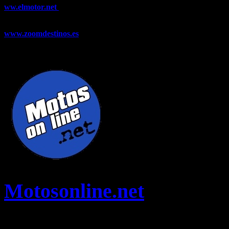
ww.elmotor.net
Tu web de coches en internet con noticias,
novedades, pruebas y mucho más...
www.zoomdestinos.es
Encuentra información sobre destinos de
viajes entre miles de artículos y consejos para disfrutar de tus
vacaciones y tiempo libre.
Motosonline.net
Toda la información del mundo de la Moto en una sola web,
Pruebas, Novedades, Artículos y competición.