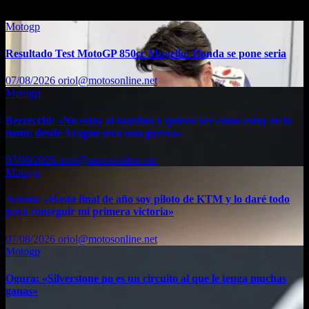
Motogp
Resultado Test MotoGP 850cc Mugello: Honda se pone seria
07/08/2026
oriol@motosonline.net
Motogp
Bezzecchi: «No estoy al máximo y quiero ver cómo estoy en la
moto; desde Aragón será una guerra»
07/08/2026
oriol@motosonline.net
Motogp
Acosta: «Hasta final de año soy piloto de KTM y lo daré todo
para conseguir mi primera victoria»
07/08/2026
oriol@motosonline.net
Motogp
Ogura: «Silverstone no es un circuito al que le tenga muchas
ganas»