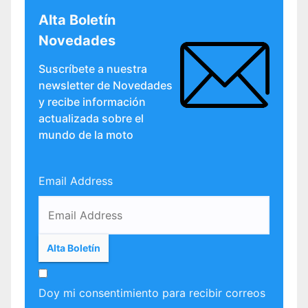
Alta Boletín
Novedades
Suscríbete a nuestra
newsletter de Novedades
y recibe información
actualizada sobre el
mundo de la moto
Email Address
Doy mi consentimiento para recibir correos