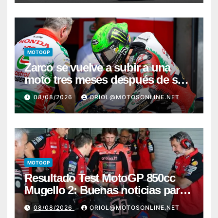
MOTOGP
Zarco se vuelve a subir a una
moto tres meses después de su
grave lesión
08/08/2026
ORIOL@MOTOSONLINE.NET
MOTOGP
Resultado Test MotoGP 850cc
Mugello 2: Buenas noticias para
Márquez y Acosta
08/08/2026
ORIOL@MOTOSONLINE.NET