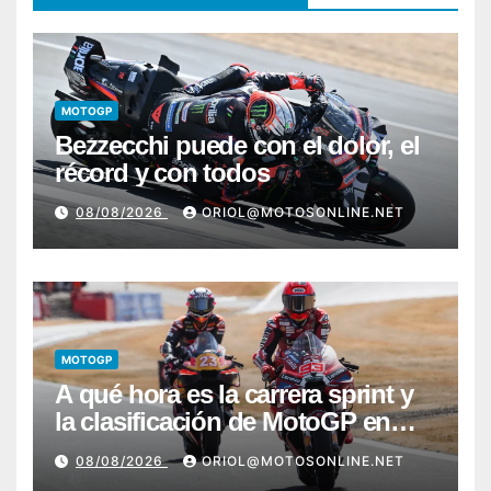
MOTOGP
Bezzecchi puede con el dolor, el
récord y con todos
08/08/2026
ORIOL@MOTOSONLINE.NET
MOTOGP
A qué hora es la carrera sprint y
la clasificación de MotoGP en
Silverstone
08/08/2026
ORIOL@MOTOSONLINE.NET