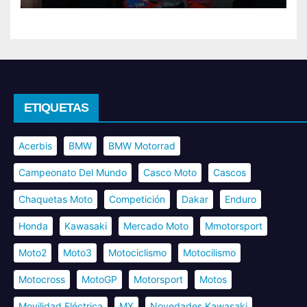
ETIQUETAS
Acerbis
BMW
BMW Motorrad
Campeonato Del Mundo
Casco Moto
Cascos
Chaquetas Moto
Competición
Dakar
Enduro
Honda
Kawasaki
Mercado Moto
Mmotorsport
Moto2
Moto3
Motociclismo
Motocilismo
Motocross
MotoGP
Motorsport
Motos
Movilidad Eléctrica
MX
Novedades Kawasaki