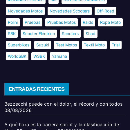
Novedades Motos
Novedades Scooters
Off-Road
Polini
Pruebas
Pruebas Motos
Raids
Ropa Moto
SBK
Scooter Eléctrico
Scooters
Shad
Superbikes
Suzuki
Test Motos
Textil Moto
Trial
WorldSBK
WSBK
Yamaha
ENTRADAS RECIENTES
Bezzecchi puede con el dolor, el récord y con todos
08/08/2026
A qué hora es la carrera sprint y la clasificación de