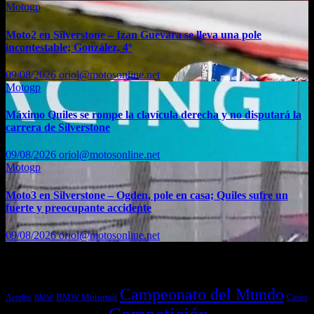
Motogp
Moto2 en Silverstone – Izan Guevara se lleva una pole
incontestable; González, 4º
09/08/2026
oriol@motosonline.net
Motogp
Máximo Quiles se rompe la clavícula derecha y no disputará la
carrera de Silverstone
09/08/2026
oriol@motosonline.net
Motogp
Moto3 en Silverstone – Ogden, pole en casa; Quiles sufre un
fuerte y preocupante accidente
09/08/2026
oriol@motosonline.net
Etiquetas
Campeonato del Mundo
Acerbis
BMW Motorrad
Casco
BMW