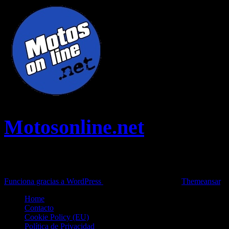
Motosonline.net
Toda la información del mundo de la Moto en una sola web,
Pruebas, Novedades, Artículos y competición.
Funciona gracias a WordPress
|
Theme: News Live by
Themeansar
.
Home
Contacto
Cookie Policy (EU)
Política de Privacidad