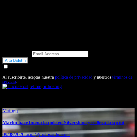
Email Address
Doy mi consentimiento para recibir correos electrónicos
promocionales de Motosonline.net
Al suscribirte, aceptas nuestra
política de privacidad
y nuestros
términos de
servicio
.
También te puede interesar...
Motogp
Martín hace buena la pole en Silverstone y se lleva la sprint
09/08/2026
oriol@motosonline.net