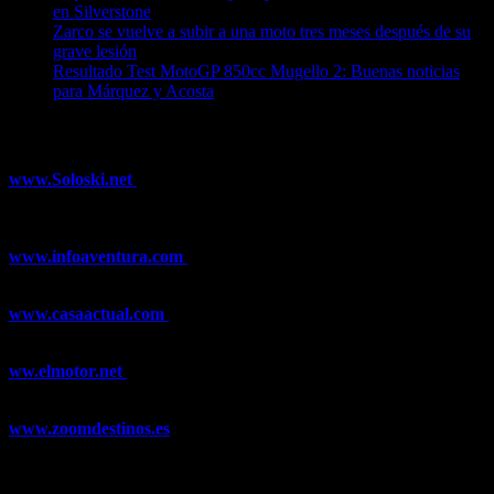
en Silverstone
08/08/2026
Zarco se vuelve a subir a una moto tres meses después de su
grave lesión
08/08/2026
Resultado Test MotoGP 850cc Mugello 2: Buenas noticias
para Márquez y Acosta
08/08/2026
¿Ya conoces nuestra red de portales?
www.Soloski.net
Noticias y artículos sobre Deportes de Invierno,
Esquí, Snowboard, Esquí de Fondo, Esquí de Travesía, Estaciones
de Esquí, Meteorología,...
www.infoaventura.com
Toda la información sobre Mountain Bike
y Trail Running, competiciones, noticias, novedades,...
www.casaactual.com
El portal de referencia de lifestyle con
noticias y artículos sobre Decoración, Moda, Bricolaje, Recetas, ...
ww.elmotor.net
Tu web de coches en internet con noticias,
novedades, pruebas y mucho más...
www.zoomdestinos.es
Encuentra información sobre destinos de
viajes entre miles de artículos y consejos para disfrutar de tus
vacaciones y tiempo libre.