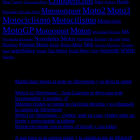
Competición
Honda
Moto
Dakar
Cascos
Chaquetas Moto
Enduro
Moto2
Moto3
Mmotorsport
Kawasaki
Mercado Moto
Motociclismo
Motocilismo
Motocross
MotoGP
Motos
Motorsport
MX
Movilidad Eléctrica
Novedades Motos
off-road
Novedades Scooters
Polini
Novedades Kawasaki
Pruebas
Pruebas Motos
SBK
Ropa Moto
Raids
Scooters
Scooter Eléctrico
superbikes
WSBK
Textil Moto
WorldSBK
Test Motos
Suzuki
Trial
Shad
Yamaha
Entradas recientes
Martín hace buena la pole en Silverstone y se lleva la sprint
09/08/2026
Moto2 en Silverstone – Izan Guevara se lleva una pole
incontestable; González, 4º
09/08/2026
Máximo Quiles se rompe la clavícula derecha y no disputará
la carrera de Silverstone
09/08/2026
Moto3 en Silverstone – Ogden, pole en casa; Quiles sufre un
fuerte y preocupante accidente
09/08/2026
Bezzecchi puede con el dolor, el récord y con todos
08/08/2026
A qué hora es la carrera sprint y la clasificación de MotoGP