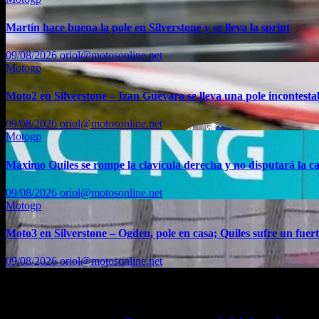
Martín hace buena la pole en Silverstone y se lleva la sprint
09/08/2026
oriol@motosonline.net
Motogp
Moto2 en Silverstone – Izan Guevara se lleva una pole incontesta
09/08/2026
oriol@motosonline.net
Motogp
Máximo Quiles se rompe la clavícula derecha y no disputará la ca
09/08/2026
oriol@motosonline.net
Motogp
Moto3 en Silverstone – Ogden, pole en casa; Quiles sufre un fuer
09/08/2026
oriol@motosonline.net
Etiquetas