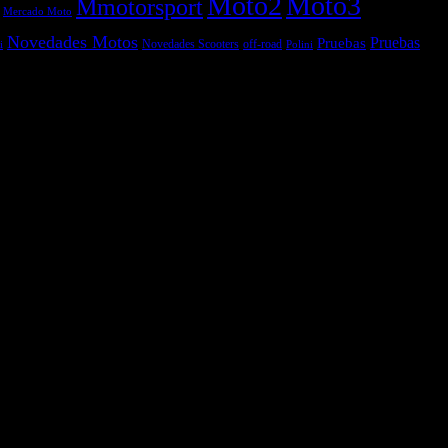
Moto2
Moto3
Mmotorsport
Mercado Moto
Novedades Motos
Pruebas
Pruebas
off-road
Novedades Scooters
Polini
i
í, Meteorología,...