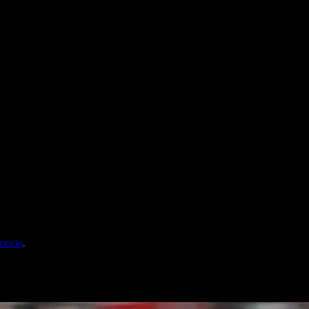
nales de Motosonline.net
rvicio
.