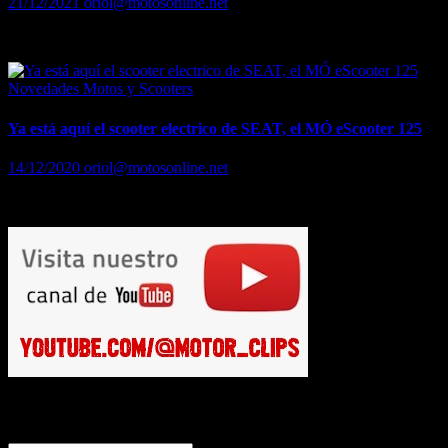
21/12/2021
oriol@motosonline.net
Probamos el primer scooter eléctrico de Seat, el MO eScooter 125
Novedades Motos y Scooters
Ya está aquí el scooter electrico de SEAT, el MÓ eScooter 125
14/12/2020
oriol@motosonline.net
¿Quién nos iba a decir que SEAT debería tener una moto en su gama h
Busca en Motosonline