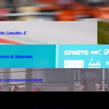
ble; González, 4º
rrera de Silverstone
te y preocupante accidente