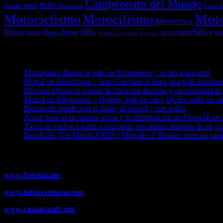
Campeonato del Mundo
Acerbis
BMW Motorrad
Casco 
BMW
Mot
Motociclismo
Motocilismo
Motocross
superbikes
Motos
SBK
Ropa Moto
Raids
Suz
Scooters
Shad
Scooter Eléctrico
Entradas recientes
Martín hace buena la pole en Silverstone y se lleva la sprint
09/
Moto2 en Silverstone – Izan Guevara se lleva una pole incontes
Máximo Quiles se rompe la clavícula derecha y no disputará la 
Moto3 en Silverstone – Ogden, pole en casa; Quiles sufre un fu
Bezzecchi puede con el dolor, el récord y con todos
08/08/202
A qué hora es la carrera sprint y la clasificación de MotoGP en 
Zarco se vuelve a subir a una moto tres meses después de su gr
Resultado Test MotoGP 850cc Mugello 2: Buenas noticias par
¿Ya conoces nuestra red de portales?
www.Soloski.net
Noticias y artículos sobre Deportes de Invierno, E
www.infoaventura.com
Toda la información sobre Mountain Bike y T
www.casaactual.com
El portal de referencia de lifestyle con noticia