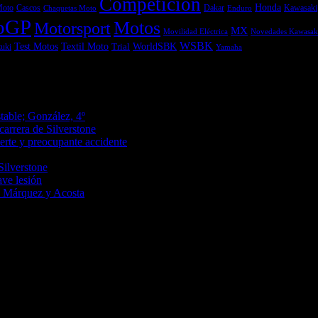
Competición
Honda
Moto
Dakar
Kawasaki
Cascos
Chaquetas Moto
Enduro
oGP
Motos
Motorsport
MX
Movilidad Eléctrica
Novedades Kawasak
WSBK
Textil Moto
WorldSBK
Test Motos
uki
Trial
Yamaha
08/2026
table; González, 4º
09/08/2026
carrera de Silverstone
09/08/2026
erte y preocupante accidente
09/08/2026
6
Silverstone
08/08/2026
ave lesión
08/08/2026
a Márquez y Acosta
08/08/2026
squí, Snowboard, Esquí de Fondo, Esquí de Travesía, Estaciones de Esqu
rail Running, competiciones, noticias, novedades,...
s y artículos sobre Decoración, Moda, Bricolaje, Recetas, ...