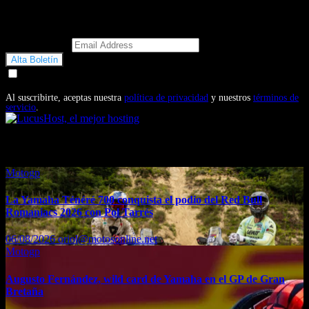
Email Address
Doy mi consentimiento para recibir correos electrónicos
promocionales de Motosonline.net
Al suscribirte, aceptas nuestra
política de privacidad
y nuestros
términos de
servicio
.
También te puede interesar...
Motogp
La Yamaha Ténéré 700 conquista el podio del Red Bull
Romaniacs 2026 con Pol Tarrés
06/08/2026
oriol@motosonline.net
Motogp
Augusto Fernández, wild card de Yamaha en el GP de Gran
Bretaña