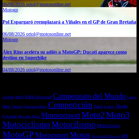
06/08/2026
oriol@motosonline.net
Motogp
Pol Espargaró reemplazará a Viñales en el GP de Gran Bretaña
06/08/2026
oriol@motosonline.net
Motogp
Álex Rins acelera su adiós a MotoGP: Ducati aparece como
destino en Superbike
04/08/2026
oriol@motosonline.net
Etiquetas
Campeonato del Mundo
Acerbis
BMW Motorrad
Casco
BMW
Competición
Honda
Moto
Dakar
Cascos
Chaquetas Moto
Enduro
Moto2
Moto3
Mmotorsport
Kawasaki
Mercado Moto
Motociclismo
Motocilismo
Motocross
MotoGP
Motos
Motorsport
MX
Movilidad Eléctrica