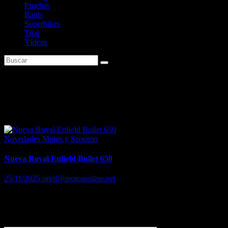
Pruebas
Raids
Superbikes
Trial
Vídeos
Etiqueta:
Royal Enfield Bullet
650
Novedades Motos y Scooters
Nueva Royal Enfield Bullet 650
25/11/2025
oriol@motosonline.net
La Royal Enfield Bullet, que nació en 1932, es la moto que lleva
más tiempo en producción sin interrupciones y ahora se presenta en
una nueva versión bicilíndrica de 650…