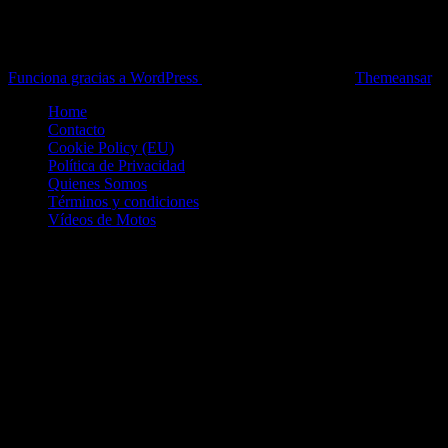
Toda la información del mundo de la Moto en una sola web,
Pruebas, Novedades, Artículos y competición.
Funciona gracias a WordPress
|
Theme: News Live by
Themeansar
.
Home
Contacto
Cookie Policy (EU)
Política de Privacidad
Quienes Somos
Términos y condiciones
Vídeos de Motos