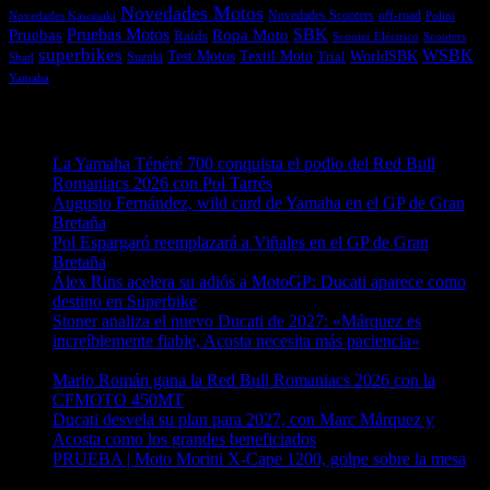
Novedades Motos
off-road
Novedades Scooters
Polini
Novedades Kawasaki
Pruebas
Pruebas Motos
SBK
Ropa Moto
Raids
Scooters
Scooter Eléctrico
superbikes
WSBK
Textil Moto
WorldSBK
Test Motos
Suzuki
Trial
Shad
Yamaha
Entradas recientes
La Yamaha Ténéré 700 conquista el podio del Red Bull
Romaniacs 2026 con Pol Tarrés
06/08/2026
Augusto Fernández, wild card de Yamaha en el GP de Gran
Bretaña
06/08/2026
Pol Espargaró reemplazará a Viñales en el GP de Gran
Bretaña
06/08/2026
Álex Rins acelera su adiós a MotoGP: Ducati aparece como
destino en Superbike
04/08/2026
Stoner analiza el nuevo Ducati de 2027: «Márquez es
increíblemente fiable, Acosta necesita más paciencia»
04/08/2026
Mario Román gana la Red Bull Romaniacs 2026 con la
CFMOTO 450MT
04/08/2026
Ducati desvela su plan para 2027, con Marc Márquez y
Acosta como los grandes beneficiados
04/08/2026
PRUEBA | Moto Morini X-Cape 1200, golpe sobre la mesa
04/08/2026