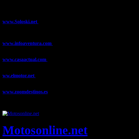
¿Ya conoces nuestra red de portales?
www.Soloski.net
Noticias y artículos sobre Deportes de Invierno,
Esquí, Snowboard, Esquí de Fondo, Esquí de Travesía, Estaciones
de Esquí, Meteorología,...
www.infoaventura.com
Toda la información sobre Mountain Bike
y Trail Running, competiciones, noticias, novedades,...
www.casaactual.com
El portal de referencia de lifestyle con
noticias y artículos sobre Decoración, Moda, Bricolaje, Recetas, ...
ww.elmotor.net
Tu web de coches en internet con noticias,
novedades, pruebas y mucho más...
www.zoomdestinos.es
Encuentra información sobre destinos de
viajes entre miles de artículos y consejos para disfrutar de tus
vacaciones y tiempo libre.
Motosonline.net