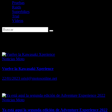
Pruebas
Raids
Superbikes
Trial
Vídeos
Etiqueta:
Rocco’s Ranch
Noticias Moto
Vuelve la Kawasaki Xperience
22/01/2023
oriol@motosonline.net
Vuelve la Kawasaki Xperience
Noticias Moto
Ya está aquí la segunda edición de Adventure Experience 2022