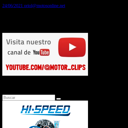
24/06/2021
oriol@motosonline.net
Adventure Experience sienta las bases de una nueva forma de
entender la relación con el usuario final a través de una experiencia
de calidad La respuesta del público y de…
Busca en Motosonline