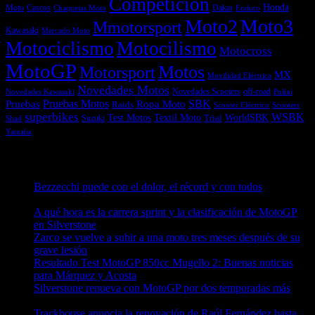
Competición
Honda
Moto
Dakar
Cascos
Chaquetas Moto
Enduro
Moto2
Moto3
Mmotorsport
Kawasaki
Mercado Moto
Motociclismo
Motocilismo
Motocross
MotoGP
Motos
Motorsport
MX
Movilidad Eléctrica
Novedades Motos
off-road
Novedades Scooters
Polini
Novedades Kawasaki
Pruebas
Pruebas Motos
SBK
Ropa Moto
Raids
Scooters
Scooter Eléctrico
superbikes
WSBK
Textil Moto
WorldSBK
Test Motos
Suzuki
Trial
Shad
Yamaha
Entradas recientes
Bezzecchi puede con el dolor, el récord y con todos
08/08/2026
A qué hora es la carrera sprint y la clasificación de MotoGP
en Silverstone
08/08/2026
Zarco se vuelve a subir a una moto tres meses después de su
grave lesión
08/08/2026
Resultado Test MotoGP 850cc Mugello 2: Buenas noticias
para Márquez y Acosta
08/08/2026
Silverstone renueva con MotoGP por dos temporadas más
08/08/2026
Trackhouse anuncia la renovación de Raúl Fernández hasta