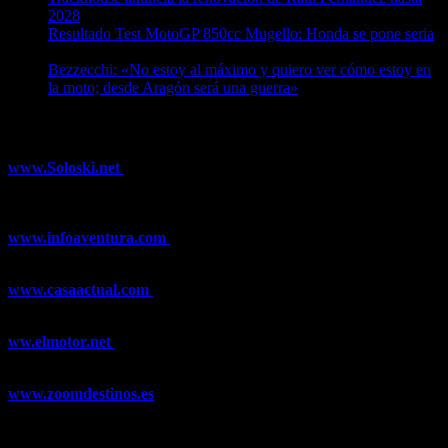
2028
08/08/2026
Resultado Test MotoGP 850cc Mugello: Honda se pone seria
07/08/2026
Bezzecchi: «No estoy al máximo y quiero ver cómo estoy en
la moto; desde Aragón será una guerra»
07/08/2026
¿Ya conoces nuestra red de portales?
www.Soloski.net
Noticias y artículos sobre Deportes de Invierno,
Esquí, Snowboard, Esquí de Fondo, Esquí de Travesía, Estaciones
de Esquí, Meteorología,...
www.infoaventura.com
Toda la información sobre Mountain Bike
y Trail Running, competiciones, noticias, novedades,...
www.casaactual.com
El portal de referencia de lifestyle con
noticias y artículos sobre Decoración, Moda, Bricolaje, Recetas, ...
ww.elmotor.net
Tu web de coches en internet con noticias,
novedades, pruebas y mucho más...
www.zoomdestinos.es
Encuentra información sobre destinos de
viajes entre miles de artículos y consejos para disfrutar de tus
vacaciones y tiempo libre.