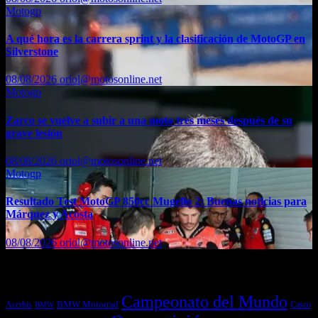
Motogp
A qué hora es la carrera sprint y la clasificación de MotoGP en
Silverstone
08/08/2026
oriol@motosonline.net
Motogp
Zarco se vuelve a subir a una moto tres meses después de su
grave lesión
08/08/2026
oriol@motosonline.net
Motogp
Resultado Test MotoGP 850cc Mugello 2: Buenas noticias para
Márquez y Acosta
08/08/2026
oriol@motosonline.net
Etiquetas
Campeonato del Mundo
Acerbis
BMW Motorrad
Casco
BMW