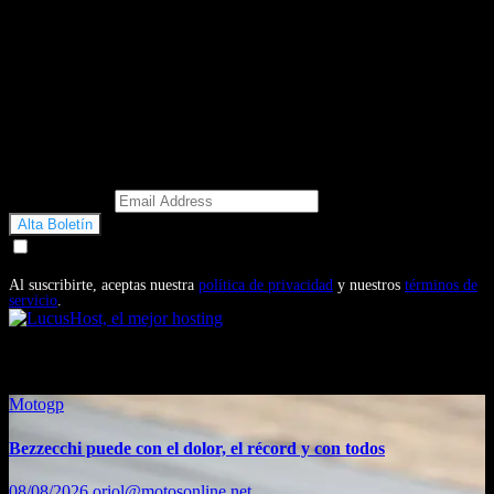
Email Address
Doy mi consentimiento para recibir correos electrónicos
promocionales de Motosonline.net
Al suscribirte, aceptas nuestra
política de privacidad
y nuestros
términos de
servicio
.
También te puede interesar...
Motogp
Bezzecchi puede con el dolor, el récord y con todos
08/08/2026
oriol@motosonline.net