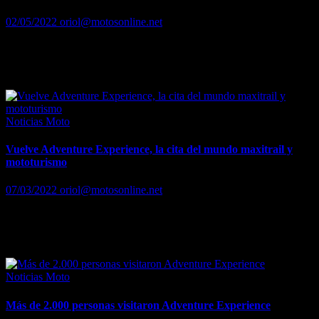
02/05/2022
oriol@motosonline.net
Los entusiastas de la aventura y del turismo sobre dos ruedas tienen
una cita ineludible el 7 y 8 mayo en el recinto barcelonés del
Rocco’s Ranch. La segunda edición…
Noticias Moto
Vuelve Adventure Experience, la cita del mundo maxitrail y
mototurismo
07/03/2022
oriol@motosonline.net
El mundo de las motos trail/adventure y de los viajes en moto tiene
una cita obligada los próximos 7 y 8 de mayo en el Rocco’s Ranch
(Barcelona). Vuelve Adventure…
Noticias Moto
Más de 2.000 personas visitaron Adventure Experience