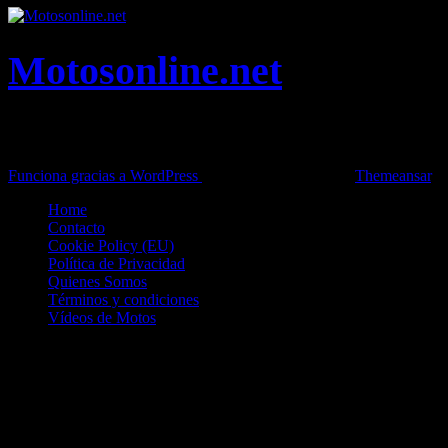
Motosonline.net
Toda la información del mundo de la Moto en una sola web,
Pruebas, Novedades, Artículos y competición.
Funciona gracias a WordPress
|
Theme: News Live by
Themeansar
.
Home
Contacto
Cookie Policy (EU)
Política de Privacidad
Quienes Somos
Términos y condiciones
Vídeos de Motos