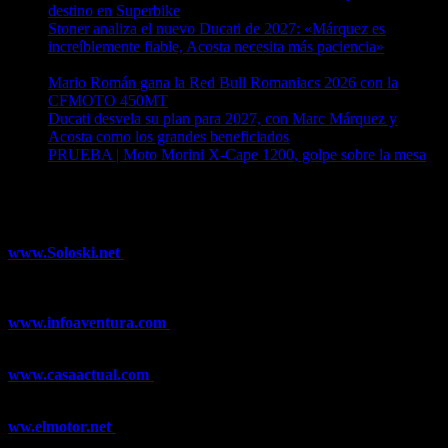
destino en Superbike
04/08/2026
Stoner analiza el nuevo Ducati de 2027: «Márquez es
increíblemente fiable, Acosta necesita más paciencia»
04/08/2026
Mario Román gana la Red Bull Romaniacs 2026 con la
CFMOTO 450MT
04/08/2026
Ducati desvela su plan para 2027, con Marc Márquez y
Acosta como los grandes beneficiados
04/08/2026
PRUEBA | Moto Morini X-Cape 1200, golpe sobre la mesa
04/08/2026
¿Ya conoces nuestra red de portales?
www.Soloski.net
Noticias y artículos sobre Deportes de Invierno,
Esquí, Snowboard, Esquí de Fondo, Esquí de Travesía, Estaciones
de Esquí, Meteorología,...
www.infoaventura.com
Toda la información sobre Mountain Bike
y Trail Running, competiciones, noticias, novedades,...
www.casaactual.com
El portal de referencia de lifestyle con
noticias y artículos sobre Decoración, Moda, Bricolaje, Recetas, ...
ww.elmotor.net
Tu web de coches en internet con noticias,
novedades, pruebas y mucho más...