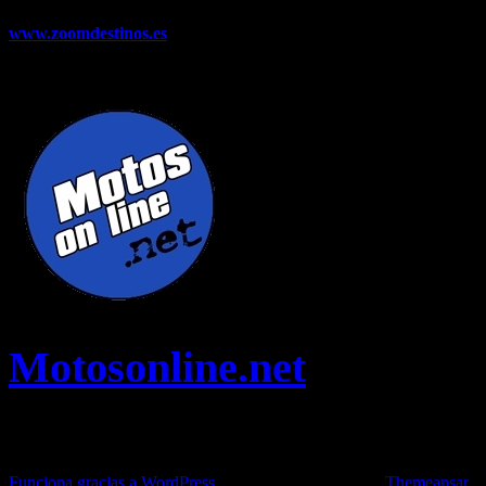
www.zoomdestinos.es
Encuentra información sobre destinos de
viajes entre miles de artículos y consejos para disfrutar de tus
vacaciones y tiempo libre.
Motosonline.net
Toda la información del mundo de la Moto en una sola web,
Pruebas, Novedades, Artículos y competición.
Funciona gracias a WordPress
|
Theme: News Live by
Themeansar
.