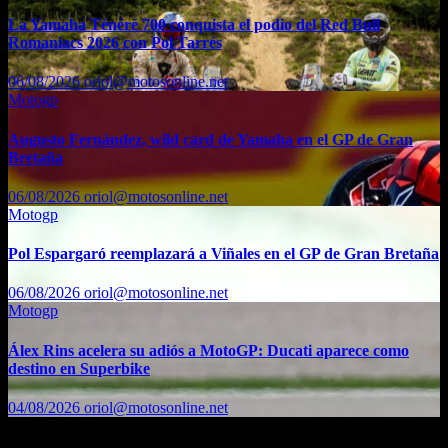
La Yamaha Ténéré 700 conquista el podio del Red Bull
Romaniacs 2026 con Pol Tarrés
06/08/2026
oriol@motosonline.net
Motogp
Augusto Fernández, wild card de Yamaha en el GP de Gran
Bretaña
06/08/2026
oriol@motosonline.net
Motogp
Pol Espargaró reemplazará a Viñales en el GP de Gran Bretaña
06/08/2026
oriol@motosonline.net
Motogp
Álex Rins acelera su adiós a MotoGP: Ducati aparece como
destino en Superbike
04/08/2026
oriol@motosonline.net
Etiquetas