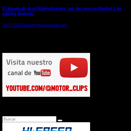
El legado de Evel Knievel revive con dos nuevas Rocket 3 de
edición limitada
23/11/2024
oriol@motosonline.net
Triumph lanza 500 unidades exclusivas de su Rocket 3 inspiradas en
el mítico piloto, con unos acabados únicos, el afamado motor de
2.500cc y un rendimiento sin igual
Busca en Motosonline