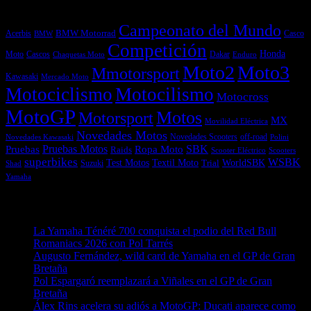
Campeonato del Mundo
Acerbis
BMW Motorrad
Casco
BMW
Competición
Honda
Moto
Dakar
Cascos
Chaquetas Moto
Enduro
Moto2
Moto3
Mmotorsport
Kawasaki
Mercado Moto
Motociclismo
Motocilismo
Motocross
MotoGP
Motos
Motorsport
MX
Movilidad Eléctrica
Novedades Motos
off-road
Novedades Scooters
Polini
Novedades Kawasaki
Pruebas
Pruebas Motos
SBK
Ropa Moto
Raids
Scooters
Scooter Eléctrico
superbikes
WSBK
Textil Moto
WorldSBK
Test Motos
Suzuki
Trial
Shad
Yamaha
Entradas recientes
La Yamaha Ténéré 700 conquista el podio del Red Bull
Romaniacs 2026 con Pol Tarrés
06/08/2026
Augusto Fernández, wild card de Yamaha en el GP de Gran
Bretaña
06/08/2026
Pol Espargaró reemplazará a Viñales en el GP de Gran
Bretaña
06/08/2026
Álex Rins acelera su adiós a MotoGP: Ducati aparece como