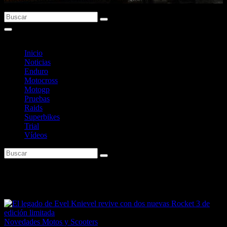
Inicio
Noticias
Enduro
Motocross
Motogp
Pruebas
Raids
Superbikes
Trial
Vídeos
Etiqueta:
riumph Rocket 3
Novedades Motos y Scooters