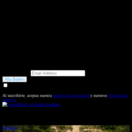
Email Address
Doy mi consentimiento para recibir correos electrónicos
promocionales de Motosonline.net
Al suscribirte, aceptas nuestra
política de privacidad
y nuestros
términos de
servicio
.
También te puede interesar...
Motogp