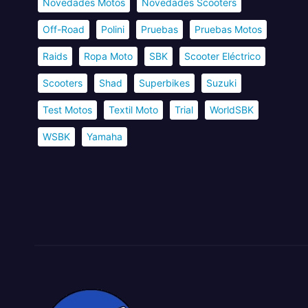
Novedades Motos
Novedades Scooters
Off-Road
Polini
Pruebas
Pruebas Motos
Raids
Ropa Moto
SBK
Scooter Eléctrico
Scooters
Shad
Superbikes
Suzuki
Test Motos
Textil Moto
Trial
WorldSBK
WSBK
Yamaha