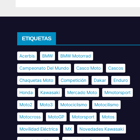
ETIQUETAS
Acerbis
BMW
BMW Motorrad
Campeonato Del Mundo
Casco Moto
Cascos
Chaquetas Moto
Competición
Dakar
Enduro
Honda
Kawasaki
Mercado Moto
Mmotorsport
Moto2
Moto3
Motociclismo
Motocilismo
Motocross
MotoGP
Motorsport
Motos
Movilidad Eléctrica
MX
Novedades Kawasaki