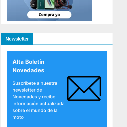
Newsletter
Alta Boletín
Novedades
Suscríbete a nuestra
newsletter de
Novedades y recibe
información actualizada
sobre el mundo de la
moto