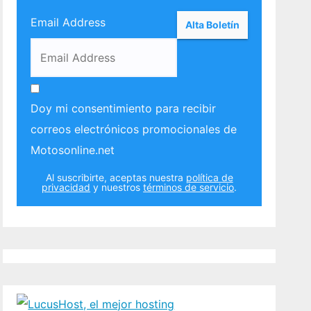
Email Address
Doy mi consentimiento para recibir
correos electrónicos promocionales de
Motosonline.net
Al suscribirte, aceptas nuestra
política de
privacidad
y nuestros
términos de servicio
.