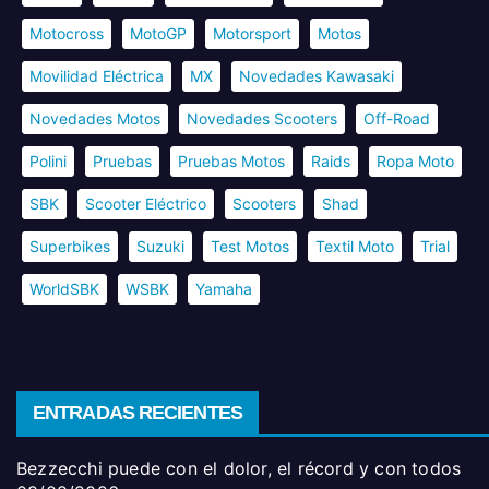
Motocross
MotoGP
Motorsport
Motos
Movilidad Eléctrica
MX
Novedades Kawasaki
Novedades Motos
Novedades Scooters
Off-Road
Polini
Pruebas
Pruebas Motos
Raids
Ropa Moto
SBK
Scooter Eléctrico
Scooters
Shad
Superbikes
Suzuki
Test Motos
Textil Moto
Trial
WorldSBK
WSBK
Yamaha
ENTRADAS RECIENTES
Bezzecchi puede con el dolor, el récord y con todos