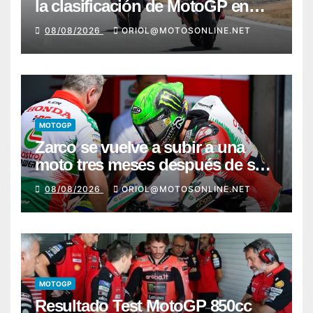
la clasificación de MotoGP en
Silverstone
08/08/2026
ORIOL@MOTOSONLINE.NET
MOTOGP
Zarco se vuelve a subir a una
moto tres meses después de su
grave lesión
08/08/2026
ORIOL@MOTOSONLINE.NET
MOTOGP
Resultado Test MotoGP 850cc