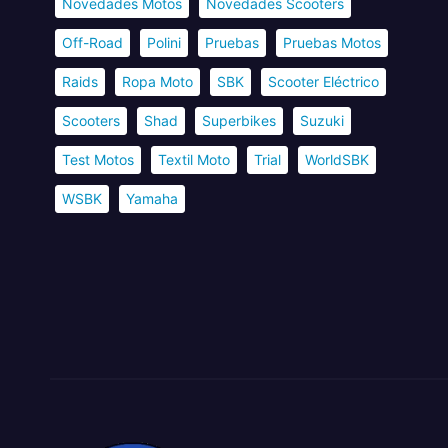
Novedades Motos
Novedades Scooters
Off-Road
Polini
Pruebas
Pruebas Motos
Raids
Ropa Moto
SBK
Scooter Eléctrico
Scooters
Shad
Superbikes
Suzuki
Test Motos
Textil Moto
Trial
WorldSBK
WSBK
Yamaha