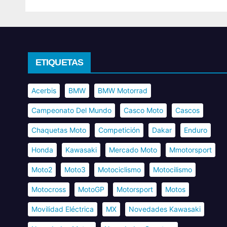
ETIQUETAS
Acerbis
BMW
BMW Motorrad
Campeonato Del Mundo
Casco Moto
Cascos
Chaquetas Moto
Competición
Dakar
Enduro
Honda
Kawasaki
Mercado Moto
Mmotorsport
Moto2
Moto3
Motociclismo
Motocilismo
Motocross
MotoGP
Motorsport
Motos
Movilidad Eléctrica
MX
Novedades Kawasaki