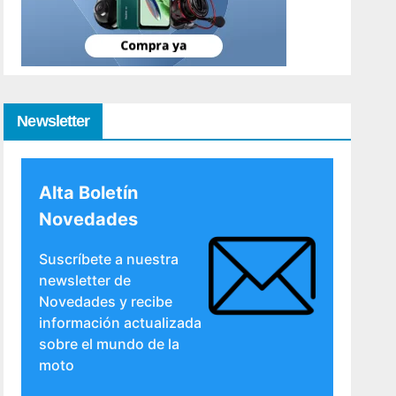
Newsletter
Alta Boletín
Novedades
Suscríbete a nuestra
newsletter de
Novedades y recibe
información actualizada
sobre el mundo de la
moto