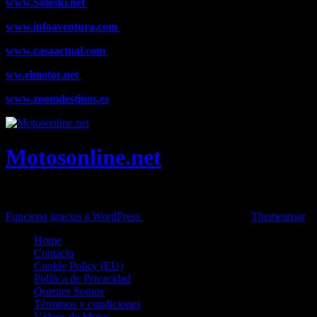
www.Soloski.net
Noticias y artículos sobre Deportes de Invierno, E
www.infoaventura.com
Toda la información sobre Mountain Bike y T
www.casaactual.com
El portal de referencia de lifestyle con noticia
ww.elmotor.net
Tu web de coches en internet con noticias, novedade
www.zoomdestinos.es
Encuentra información sobre destinos de viajes 
Motosonline.net
Toda la información del mundo de la Moto en una sola web, Pruebas,
Funciona gracias a WordPress
|
Theme: News Live by
Themeansar
.
Home
Contacto
Cookie Policy (EU)
Política de Privacidad
Quienes Somos
Términos y condiciones
Vídeos de Motos