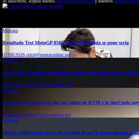
Al suscribirte, aceptas nuestra
política de privacidad
y nuestros
términos de se
También te puede interesar...
Motogp
Resultado Test MotoGP 850cc Mugello: Honda se pone seria
07/08/2026
oriol@motosonline.net
Motogp
Bezzecchi: «No estoy al máximo y quiero ver cómo estoy en la m
07/08/2026
oriol@motosonline.net
Motogp
Acosta: «Hasta final de año soy piloto de KTM y lo daré todo par
07/08/2026
oriol@motosonline.net
Motogp
Ogura: «Silverstone no es un circuito al que le tenga muchas gan