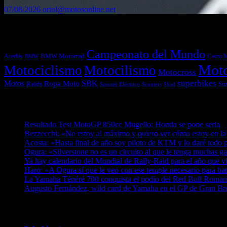
07/08/2026
oriol@motosonline.net
Etiquetas
Campeonato del Mundo
Acerbis
BMW Motorrad
Casco 
BMW
Mot
Motociclismo
Motocilismo
Motocross
superbikes
Motos
SBK
Ropa Moto
Raids
Suz
Scooters
Shad
Scooter Eléctrico
Entradas recientes
Resultado Test MotoGP 850cc Mugello: Honda se pone seria
0
Bezzecchi: «No estoy al máximo y quiero ver cómo estoy en la
Acosta: «Hasta final de año soy piloto de KTM y lo daré todo p
Ogura: «Silverstone no es un circuito al que le tenga muchas g
Ya hay calendario del Mundial de Rally-Raid para el año que v
Haro: «A Ogura sí que le veo con ese temple necesario para ba
La Yamaha Ténéré 700 conquista el podio del Red Bull Romani
Augusto Fernández, wild card de Yamaha en el GP de Gran Br
¿Ya conoces nuestra red de portales?