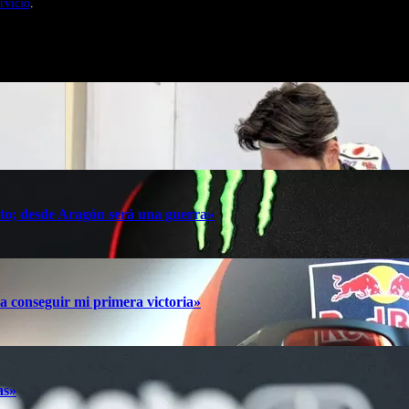
rvicio
.
oto; desde Aragón será una guerra»
a conseguir mi primera victoria»
as»