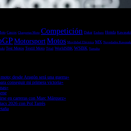
Competición
Honda
Moto
Dakar
Kawasaki
Cascos
Chaquetas Moto
Enduro
oGP
Motos
Motorsport
MX
Movilidad Eléctrica
Novedades Kawasak
WSBK
Textil Moto
WorldSBK
Test Motos
uki
Trial
Yamaha
7/08/2026
 moto; desde Aragón será una guerra»
07/08/2026
ara conseguir mi primera victoria»
07/08/2026
anas»
07/08/2026
iene
07/08/2026
tirse en carreras con Marc Márquez»
07/08/2026
acs 2026 con Pol Tarrés
06/08/2026
etaña
06/08/2026