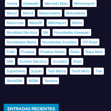
Honda
Kawasaki
Mercado Moto
Mmotorsport
Moto2
Moto3
Motociclismo
Motocilismo
Motocross
MotoGP
Motorsport
Motos
Movilidad Eléctrica
MX
Novedades Kawasaki
Novedades Motos
Novedades Scooters
Off-Road
Polini
Pruebas
Pruebas Motos
Raids
Ropa Moto
SBK
Scooter Eléctrico
Scooters
Shad
Superbikes
Suzuki
Test Motos
Textil Moto
Trial
WorldSBK
WSBK
Yamaha
ENTRADAS RECIENTES