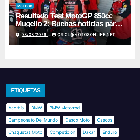
MOTOGP
Resultado Test MotoGP 850cc
Mugello 2: Buenas noticias para
Márquez y Acosta
08/08/2026
ORIOL@MOTOSONLINE.NET
ETIQUETAS
Acerbis
BMW
BMW Motorrad
Campeonato Del Mundo
Casco Moto
Cascos
Chaquetas Moto
Competición
Dakar
Enduro