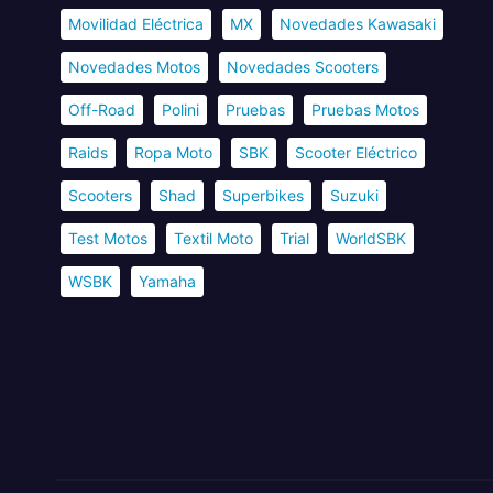
Movilidad Eléctrica
MX
Novedades Kawasaki
Novedades Motos
Novedades Scooters
Off-Road
Polini
Pruebas
Pruebas Motos
Raids
Ropa Moto
SBK
Scooter Eléctrico
Scooters
Shad
Superbikes
Suzuki
Test Motos
Textil Moto
Trial
WorldSBK
WSBK
Yamaha