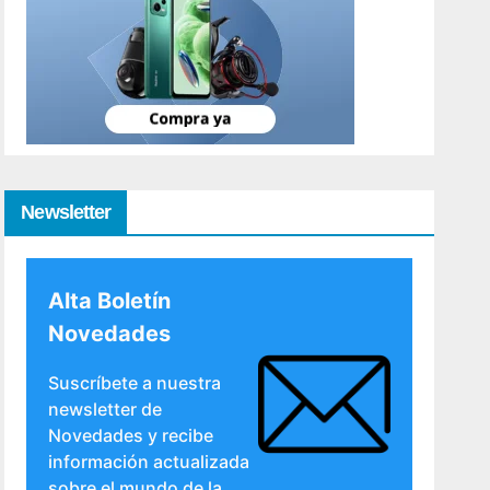
Newsletter
Alta Boletín
Novedades
Suscríbete a nuestra
newsletter de
Novedades y recibe
información actualizada
sobre el mundo de la