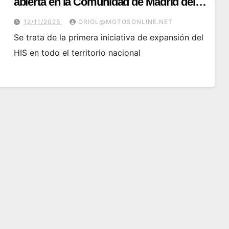
abierta en la Comunidad de Madrid del
Honda Instituto de Seguridad
12/11/2025
ORIOL@MOTOSONLINE.NET
Se trata de la primera iniciativa de expansión del
HIS en todo el territorio nacional