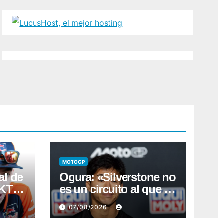
MOTOGP
al de
Ogura: «Silverstone no
e KTM
es un circuito al que le
a
tenga muchas ganas»
07/08/2026
era