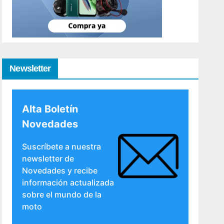
Newsletter
Alta Boletín
Novedades
Suscríbete a nuestra
newsletter de
Novedades y recibe
información actualizada
sobre el mundo de la
moto