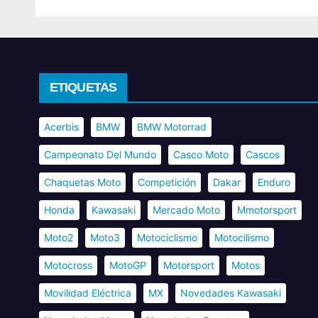
ETIQUETAS
Acerbis
BMW
BMW Motorrad
Campeonato Del Mundo
Casco Moto
Cascos
Chaquetas Moto
Competición
Dakar
Enduro
Honda
Kawasaki
Mercado Moto
Mmotorsport
Moto2
Moto3
Motociclismo
Motocilismo
Motocross
MotoGP
Motorsport
Motos
Movilidad Eléctrica
MX
Novedades Kawasaki