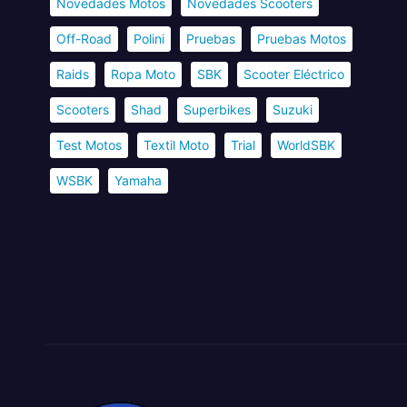
Novedades Motos
Novedades Scooters
Off-Road
Polini
Pruebas
Pruebas Motos
Raids
Ropa Moto
SBK
Scooter Eléctrico
Scooters
Shad
Superbikes
Suzuki
Test Motos
Textil Moto
Trial
WorldSBK
WSBK
Yamaha