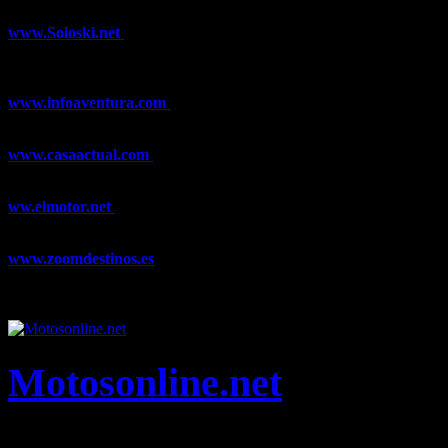
www.Soloski.net
Noticias y artículos sobre Deportes de Invierno,
Esquí, Snowboard, Esquí de Fondo, Esquí de Travesía, Estaciones
de Esquí, Meteorología,...
www.infoaventura.com
Toda la información sobre Mountain Bike
y Trail Running, competiciones, noticias, novedades,...
www.casaactual.com
El portal de referencia de lifestyle con
noticias y artículos sobre Decoración, Moda, Bricolaje, Recetas, ...
ww.elmotor.net
Tu web de coches en internet con noticias,
novedades, pruebas y mucho más...
www.zoomdestinos.es
Encuentra información sobre destinos de
viajes entre miles de artículos y consejos para disfrutar de tus
vacaciones y tiempo libre.
Motosonline.net
Toda la información del mundo de la Moto en una sola web,