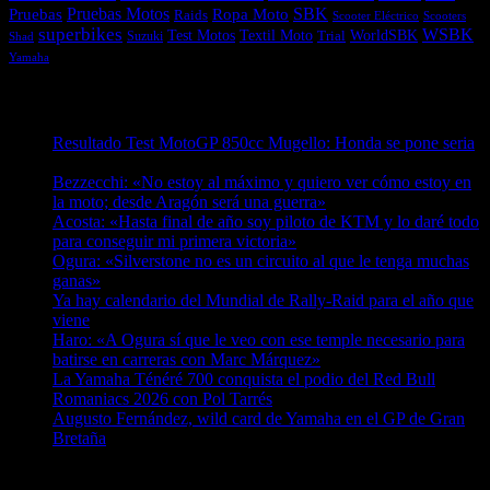
Pruebas
Pruebas Motos
SBK
Ropa Moto
Raids
Scooters
Scooter Eléctrico
superbikes
WSBK
Textil Moto
WorldSBK
Test Motos
Suzuki
Trial
Shad
Yamaha
Entradas recientes
Resultado Test MotoGP 850cc Mugello: Honda se pone seria
07/08/2026
Bezzecchi: «No estoy al máximo y quiero ver cómo estoy en
la moto; desde Aragón será una guerra»
07/08/2026
Acosta: «Hasta final de año soy piloto de KTM y lo daré todo
para conseguir mi primera victoria»
07/08/2026
Ogura: «Silverstone no es un circuito al que le tenga muchas
ganas»
07/08/2026
Ya hay calendario del Mundial de Rally-Raid para el año que
viene
07/08/2026
Haro: «A Ogura sí que le veo con ese temple necesario para
batirse en carreras con Marc Márquez»
07/08/2026
La Yamaha Ténéré 700 conquista el podio del Red Bull
Romaniacs 2026 con Pol Tarrés
06/08/2026
Augusto Fernández, wild card de Yamaha en el GP de Gran
Bretaña
06/08/2026
¿Ya conoces nuestra red de portales?