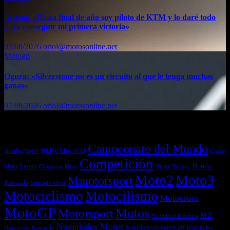
Acosta: «Hasta final de año soy piloto de KTM y lo daré todo
para conseguir mi primera victoria»
07/08/2026
oriol@motosonline.net
Motogp
Ogura: «Silverstone no es un circuito al que le tenga muchas
ganas»
07/08/2026
oriol@motosonline.net
Etiquetas
Campeonato del Mundo
Acerbis
BMW Motorrad
Casco
BMW
Competición
Honda
Moto
Dakar
Cascos
Chaquetas Moto
Enduro
Moto2
Moto3
Mmotorsport
Kawasaki
Mercado Moto
Motociclismo
Motocilismo
Motocross
MotoGP
Motos
Motorsport
MX
Movilidad Eléctrica
Novedades Motos
off-road
Novedades Scooters
Polini
Novedades Kawasaki