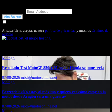
Email Address
Doy mi consentimiento para recibir correos electrónicos
promocionales de Motosonline.net
Al suscribirte, aceptas nuestra
política de privacidad
y nuestros
términos de
servicio
.
También te puede interesar...
Motogp
Resultado Test MotoGP 850cc Mugello: Honda se pone seria
07/08/2026
oriol@motosonline.net
Motogp
Bezzecchi: «No estoy al máximo y quiero ver cómo estoy en la
moto; desde Aragón será una guerra»
07/08/2026
oriol@motosonline.net
Motogp