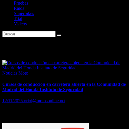
Pruebas
Raids
Superbikes
Trial
Vídeos
Etiqueta:
HIS
Noticias Moto
Cursos de conducción en carretera abierta en la Comunidad de
Madrid del Honda Instituto de Seguridad
12/11/2025
oriol@motosonline.net
Se trata de la primera iniciativa de expansión del HIS en todo el
territorio nacional