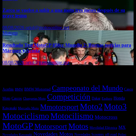
Zarco se vuelve a subir a una moto tres meses después de su
grave lesión
08/08/2026
oriol@motosonline.net
Motogp
Resultado Test MotoGP 850cc Mugello 2: Buenas noticias para
Márquez y Acosta
08/08/2026
oriol@motosonline.net
Etiquetas
Campeonato del Mundo
Acerbis
BMW Motorrad
Casco
BMW
Competición
Honda
Moto
Dakar
Cascos
Chaquetas Moto
Enduro
Moto2
Moto3
Mmotorsport
Kawasaki
Mercado Moto
Motociclismo
Motocilismo
Motocross
MotoGP
Motos
Motorsport
MX
Movilidad Eléctrica
Novedades Motos
off-road
Novedades Scooters
Polini
Novedades Kawasaki