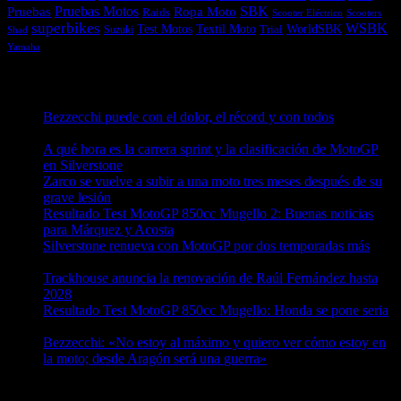
Pruebas
Pruebas Motos
SBK
Ropa Moto
Raids
Scooters
Scooter Eléctrico
superbikes
WSBK
Textil Moto
WorldSBK
Test Motos
Suzuki
Trial
Shad
Yamaha
Entradas recientes
Bezzecchi puede con el dolor, el récord y con todos
08/08/2026
A qué hora es la carrera sprint y la clasificación de MotoGP
en Silverstone
08/08/2026
Zarco se vuelve a subir a una moto tres meses después de su
grave lesión
08/08/2026
Resultado Test MotoGP 850cc Mugello 2: Buenas noticias
para Márquez y Acosta
08/08/2026
Silverstone renueva con MotoGP por dos temporadas más
08/08/2026
Trackhouse anuncia la renovación de Raúl Fernández hasta
2028
08/08/2026
Resultado Test MotoGP 850cc Mugello: Honda se pone seria
07/08/2026
Bezzecchi: «No estoy al máximo y quiero ver cómo estoy en
la moto; desde Aragón será una guerra»
07/08/2026
¿Ya conoces nuestra red de portales?