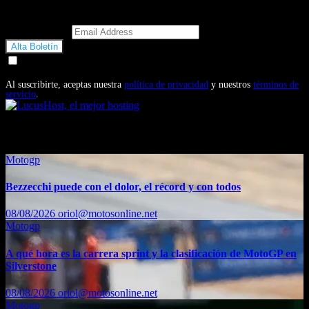
Email Address
Doy mi consentimiento para recibir correos electrónicos
promocionales de Motosonline.net
Al suscribirte, aceptas nuestra
política de privacidad
y nuestros
términos de
servicio
.
También te puede interesar...
Motogp
Bezzecchi puede con el dolor, el récord y con todos
08/08/2026
oriol@motosonline.net
Motogp
A qué hora es la carrera sprint y la clasificación de MotoGP en
Silverstone
08/08/2026
oriol@motosonline.net
Motogp