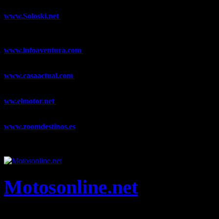
www.Soloski.net
Noticias y artículos sobre Deportes de Invierno,
Esquí, Snowboard, Esquí de Fondo, Esquí de Travesía, Estaciones
de Esquí, Meteorología,...
www.infoaventura.com
Toda la información sobre Mountain Bike
y Trail Running, competiciones, noticias, novedades,...
www.casaactual.com
El portal de referencia de lifestyle con
noticias y artículos sobre Decoración, Moda, Bricolaje, Recetas, ...
ww.elmotor.net
Tu web de coches en internet con noticias,
novedades, pruebas y mucho más...
www.zoomdestinos.es
Encuentra información sobre destinos de
viajes entre miles de artículos y consejos para disfrutar de tus
vacaciones y tiempo libre.
Motosonline.net
Toda la información del mundo de la Moto en una sola web,