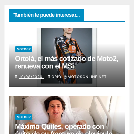
También te puede interesar...
MOTOGP
Ortolá, el más cotizado de Moto2,
renueva con el MSi
10/08/2026
ORIOL@MOTOSONLINE.NET
MOTOGP
Máximo Quiles, operado con
éxito de su fractura de clavícula