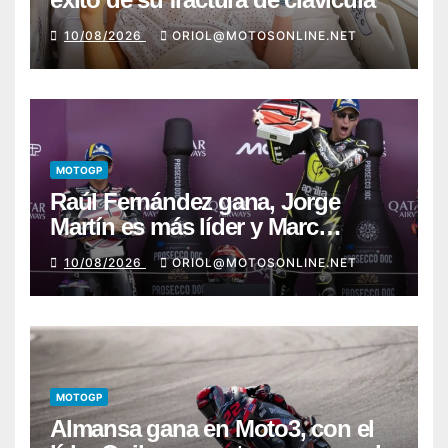
10/08/2026
ORIOL@MOTOSONLINE.NET
MOTOGP
Raúl Fernández gana, Jorge
Martín es más líder y Marc
Márquez sufre
10/08/2026
ORIOL@MOTOSONLINE.NET
MOTOGP
Almansa gana en Moto3, con el