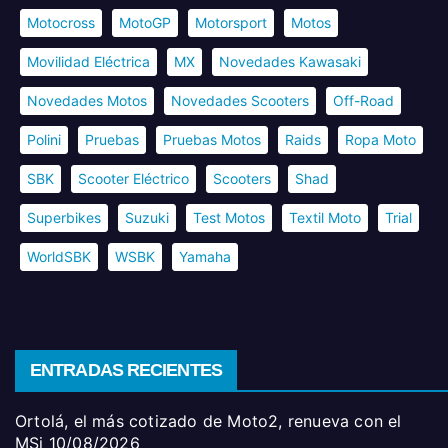
Motocross
MotoGP
Motorsport
Motos
Movilidad Eléctrica
MX
Novedades Kawasaki
Novedades Motos
Novedades Scooters
Off-Road
Polini
Pruebas
Pruebas Motos
Raids
Ropa Moto
SBK
Scooter Eléctrico
Scooters
Shad
Superbikes
Suzuki
Test Motos
Textil Moto
Trial
WorldSBK
WSBK
Yamaha
ENTRADAS RECIENTES
Ortolá, el más cotizado de Moto2, renueva con el
MSi
10/08/2026