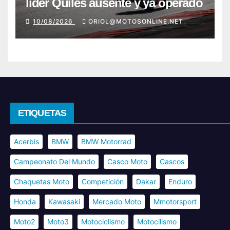
líder Quiles ausente y ya operado
10/08/2026
ORIOL@MOTOSONLINE.NET
ETIQUETAS
Acerbis
BMW
BMW Motorrad
Campeonato Del Mundo
Casco Moto
Cascos
Chaquetas Moto
Competición
Dakar
Enduro
Honda
Kawasaki
Mercado Moto
Mmotorsport
Moto2
Moto3
Motociclismo
Motocilismo