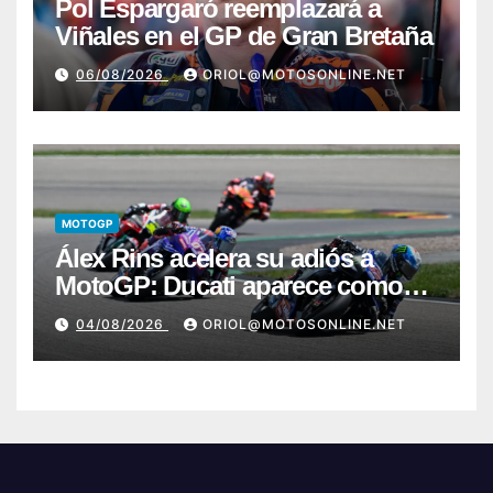
Pol Espargaró reemplazará a
Viñales en el GP de Gran Bretaña
06/08/2026
ORIOL@MOTOSONLINE.NET
MOTOGP
Álex Rins acelera su adiós a
MotoGP: Ducati aparece como
destino en Superbike
04/08/2026
ORIOL@MOTOSONLINE.NET