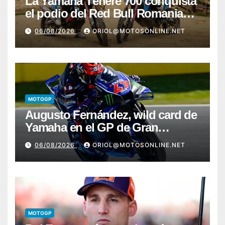
La Yamaha Ténéré 700 conquista
el podio del Red Bull Romaniacs
2026 con Pol Tarrés
06/08/2026
ORIOL@MOTOSONLINE.NET
MOTOGP
Augusto Fernández, wild card de
Yamaha en el GP de Gran
Bretaña
06/08/2026
ORIOL@MOTOSONLINE.NET
MOTOGP