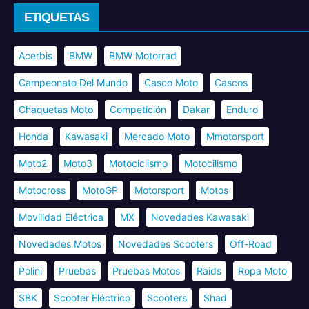
ETIQUETAS
Acerbis
BMW
BMW Motorrad
Campeonato Del Mundo
Casco Moto
Cascos
Chaquetas Moto
Competición
Dakar
Enduro
Honda
Kawasaki
Mercado Moto
Mmotorsport
Moto2
Moto3
Motociclismo
Motocilismo
Motocross
MotoGP
Motorsport
Motos
Movilidad Eléctrica
MX
Novedades Kawasaki
Novedades Motos
Novedades Scooters
Off-Road
Polini
Pruebas
Pruebas Motos
Raids
Ropa Moto
SBK
Scooter Eléctrico
Scooters
Shad