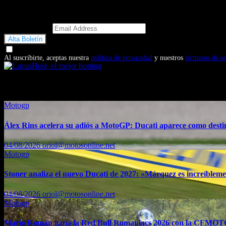
Email Address
Doy mi consentimiento para recibir correos electrónicos promocio
Al suscribirte, aceptas nuestra
política de privacidad
y nuestros
términos de se
También te puede interesar...
Motogp
Álex Rins acelera su adiós a MotoGP: Ducati aparece como dest
04/08/2026
oriol@motosonline.net
Motogp
Stoner analiza el nuevo Ducati de 2027: «Márquez es increíblemen
04/08/2026
oriol@motosonline.net
Motogp
Mario Román gana la Red Bull Romaniacs 2026 con la CFMO