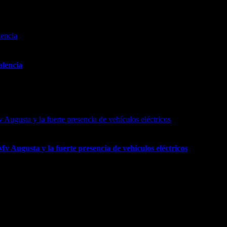
amientos de las firmas más punteras y un espectáculo único para todos
alencia
cia
 Augusta y la fuerte presencia de vehículos eléctricos
usta y la fuerte presencia de vehículos eléctricos