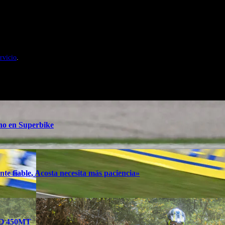
nales de Motosonline.net
rvicio
.
ino en Superbike
te fiable, Acosta necesita más paciencia»
TO 450MT