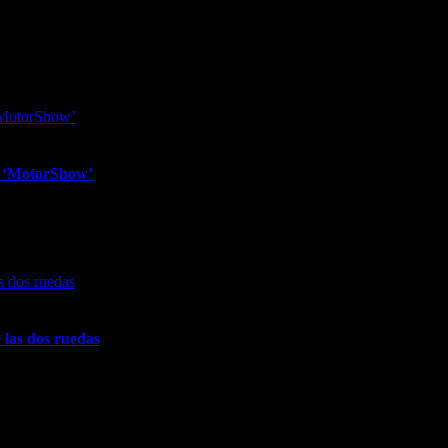
te ‘MotorShow’
otorShow’
 las dos ruedas
dos ruedas