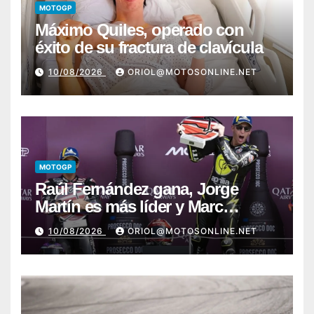
MOTOGP
Máximo Quiles, operado con
éxito de su fractura de clavícula
10/08/2026
ORIOL@MOTOSONLINE.NET
MOTOGP
Raúl Fernández gana, Jorge
Martín es más líder y Marc
Márquez sufre
10/08/2026
ORIOL@MOTOSONLINE.NET