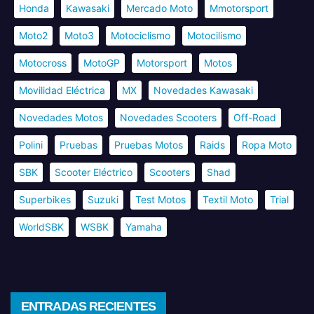
Honda
Kawasaki
Mercado Moto
Mmotorsport
Moto2
Moto3
Motociclismo
Motocilismo
Motocross
MotoGP
Motorsport
Motos
Movilidad Eléctrica
MX
Novedades Kawasaki
Novedades Motos
Novedades Scooters
Off-Road
Polini
Pruebas
Pruebas Motos
Raids
Ropa Moto
SBK
Scooter Eléctrico
Scooters
Shad
Superbikes
Suzuki
Test Motos
Textil Moto
Trial
WorldSBK
WSBK
Yamaha
ENTRADAS RECIENTES