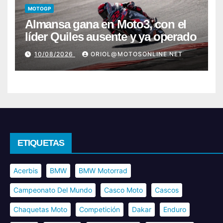
MOTOGP
Almansa gana en Moto3, con el
líder Quiles ausente y ya operado
10/08/2026
ORIOL@MOTOSONLINE.NET
ETIQUETAS
Acerbis
BMW
BMW Motorrad
Campeonato Del Mundo
Casco Moto
Cascos
Chaquetas Moto
Competición
Dakar
Enduro