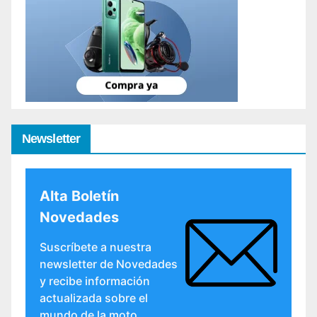
Newsletter
Alta Boletín
Novedades
Suscríbete a nuestra
newsletter de Novedades
y recibe información
actualizada sobre el
mundo de la moto