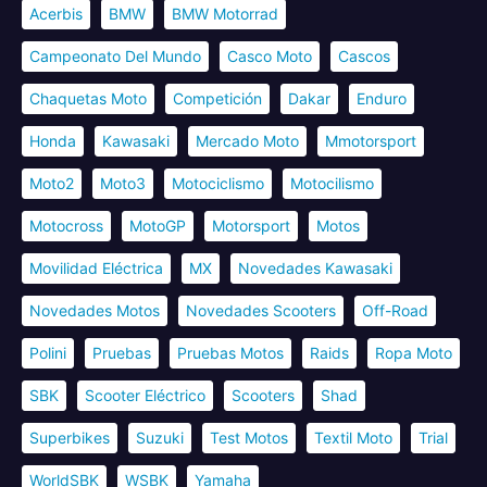
Acerbis
BMW
BMW Motorrad
Campeonato Del Mundo
Casco Moto
Cascos
Chaquetas Moto
Competición
Dakar
Enduro
Honda
Kawasaki
Mercado Moto
Mmotorsport
Moto2
Moto3
Motociclismo
Motocilismo
Motocross
MotoGP
Motorsport
Motos
Movilidad Eléctrica
MX
Novedades Kawasaki
Novedades Motos
Novedades Scooters
Off-Road
Polini
Pruebas
Pruebas Motos
Raids
Ropa Moto
SBK
Scooter Eléctrico
Scooters
Shad
Superbikes
Suzuki
Test Motos
Textil Moto
Trial
WorldSBK
WSBK
Yamaha