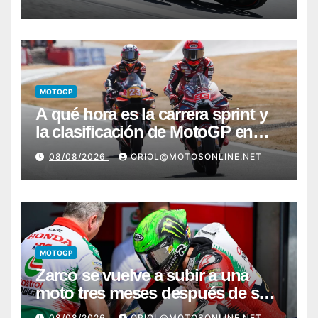
MOTOGP
A qué hora es la carrera sprint y
la clasificación de MotoGP en
Silverstone
08/08/2026
ORIOL@MOTOSONLINE.NET
MOTOGP
Zarco se vuelve a subir a una
moto tres meses después de su
grave lesión
08/08/2026
ORIOL@MOTOSONLINE.NET