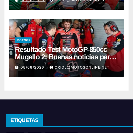
MOTOGP
Resultado Test MotoGP 850cc
Mugello 2: Buenas noticias para
Márquez y Acosta
08/08/2026
ORIOL@MOTOSONLINE.NET
ETIQUETAS