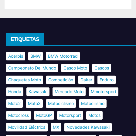
ETIQUETAS
Acerbis
BMW
BMW Motorrad
Campeonato Del Mundo
Casco Moto
Cascos
Chaquetas Moto
Competición
Dakar
Enduro
Honda
Kawasaki
Mercado Moto
Mmotorsport
Moto2
Moto3
Motociclismo
Motocilismo
Motocross
MotoGP
Motorsport
Motos
Movilidad Eléctrica
MX
Novedades Kawasaki