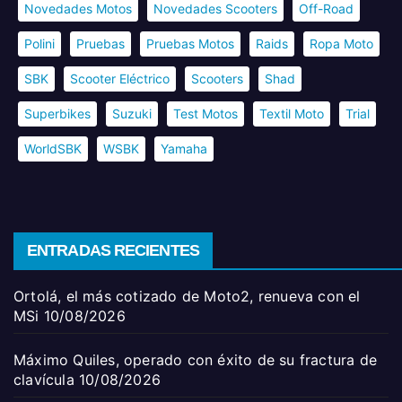
Novedades Motos
Novedades Scooters
Off-Road
Polini
Pruebas
Pruebas Motos
Raids
Ropa Moto
SBK
Scooter Eléctrico
Scooters
Shad
Superbikes
Suzuki
Test Motos
Textil Moto
Trial
WorldSBK
WSBK
Yamaha
ENTRADAS RECIENTES
Ortolá, el más cotizado de Moto2, renueva con el
MSi
10/08/2026
Máximo Quiles, operado con éxito de su fractura de
clavícula
10/08/2026