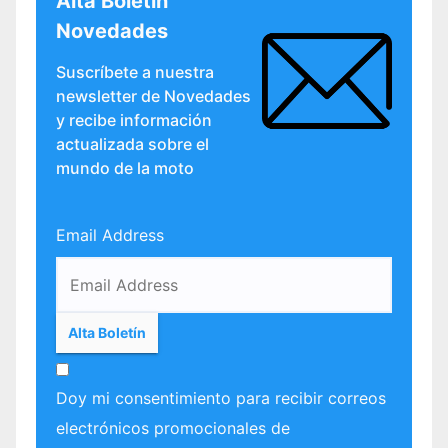
Alta Boletín
Novedades
Suscríbete a nuestra
newsletter de Novedades
y recibe información
actualizada sobre el
mundo de la moto
Email Address
Doy mi consentimiento para recibir correos
electrónicos promocionales de