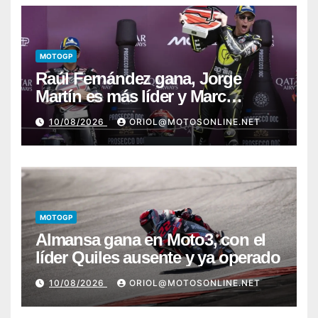
MOTOGP
Raúl Fernández gana, Jorge
Martín es más líder y Marc
Márquez sufre
10/08/2026
ORIOL@MOTOSONLINE.NET
MOTOGP
Almansa gana en Moto3, con el
líder Quiles ausente y ya operado
10/08/2026
ORIOL@MOTOSONLINE.NET