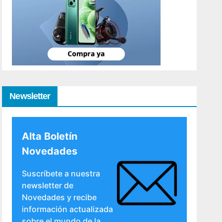
Newsletter
Alta Boletín
Novedades
Suscríbete a nuestra
newsletter de
Novedades y recibe
información actualizada
sobre el mundo de la