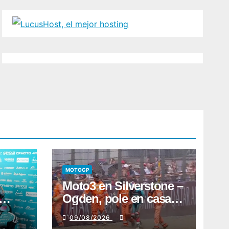
MOTOGP
Moto3 en Silverstone –
Ogden, pole en casa;
utará
Quiles sufre un fuerte y
09/08/2026
preocupante accidente