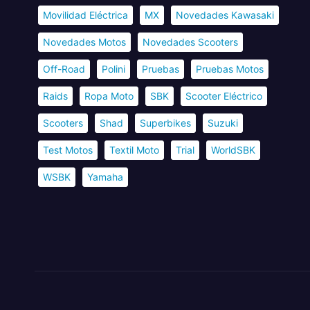
Movilidad Eléctrica
MX
Novedades Kawasaki
Novedades Motos
Novedades Scooters
Off-Road
Polini
Pruebas
Pruebas Motos
Raids
Ropa Moto
SBK
Scooter Eléctrico
Scooters
Shad
Superbikes
Suzuki
Test Motos
Textil Moto
Trial
WorldSBK
WSBK
Yamaha