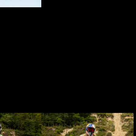
uevara.
o Intact GP ha firmado una primera jornada de test sencillamente
e su velocidad, en Jerez ha confirmado que sigue como uno de los
rd de la pista, que estaba en poder de Denis Oncu con un 1’39.564. Lo
u registro. El de Sevilla firmó su mejor vuelta en el giro 53 de una