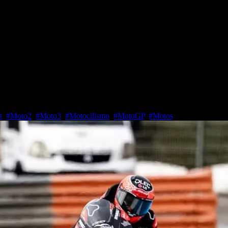
nu González arrasa y pulveriza e
t
,
#Moto2
,
#Moto3
,
#Motocilismo
,
#MotoGP
,
#Motos