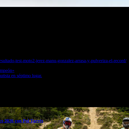
ia la primera jornada, seguido de David Alonso y un prometedor Izan G
: Manuel González vuelve a ser el máximo favorito. El piloto del equip
sus rivales a casi dos décimas. Si en Portimao ya había dado muestras d
ratosférico 1’39.088, rebajando en casi medio segundo el anterior réco
x ha traído al trazado gaditano, un detalle que pone aún más en valor s
sultado-test-moto2-jerez-manu-gonzalez-arrasa-y-pulveriza-el-record/
campeón»
tista en séptimo lugar.
s 2026 con Pol Tarrés