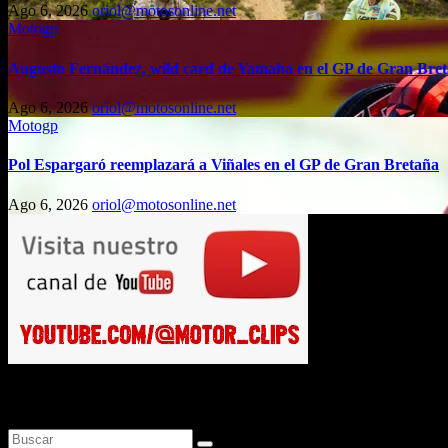
Ago 6, 2026
oriol@motosonline.net
Motogp
Augusto Fernández, wild card de Yamaha en el GP de Gran Bre
Ago 6, 2026
oriol@motosonline.net
Motogp
Pol Espargaró reemplazará a Viñales en el GP de Gran Bretaña
Ago 6, 2026
oriol@motosonline.net
Busca en Motosonline