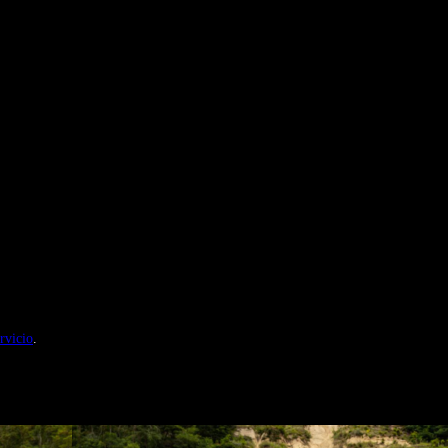
nales de Motosonline.net
rvicio
.