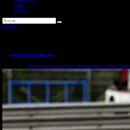
Trial
Vídeos
Motogp
Resultado Test Moto2 Jerez: Ma
Por
oriol@motosonline.net
Feb 17, 2026
#Campeonato del Mundo
,
#Competición
,
#Mmotorspor