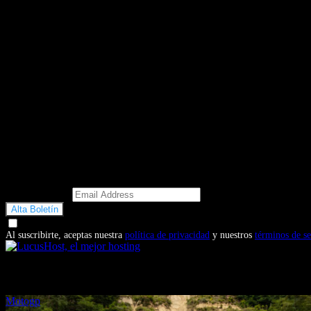
Email Address
Doy mi consentimiento para recibir correos electrónicos promocio
Al suscribirte, aceptas nuestra
política de privacidad
y nuestros
términos de se
También te puede interesar...
Motogp