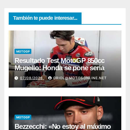
También te puede interesar...
MOTOGP
Resultado Test MotoGP 850cc
Mugello: Honda se pone seria
07/08/2026
ORIOL@MOTOSONLINE.NET
MOTOGP
Bezzecchi: «No estoy al máximo