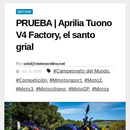
MOTOGP
PRUEBA | Aprilia Tuono
V4 Factory, el santo
grial
Por
oriol@motosonline.net
#Campeonato del Mundo
,
JUL 8, 2026
#Competición
,
#Mmotorsport
,
#Moto2
,
#Moto3
,
#Motocilismo
,
#MotoGP
,
#Motos