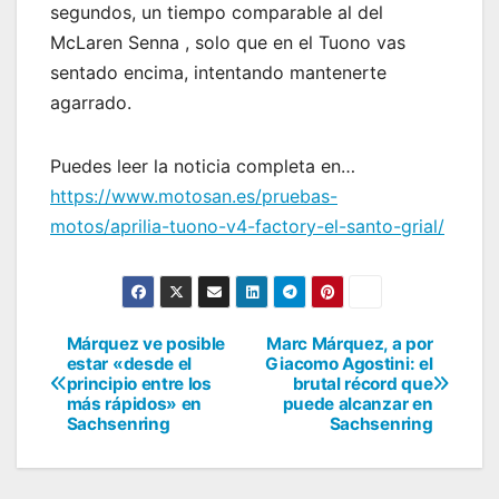
segundos, un tiempo comparable al del
McLaren Senna , solo que en el Tuono vas
sentado encima, intentando mantenerte
agarrado.
Puedes leer la noticia completa en…
https://www.motosan.es/pruebas-
motos/aprilia-tuono-v4-factory-el-santo-grial/
Márquez ve posible
Marc Márquez, a por
Navegación
estar «desde el
Giacomo Agostini: el
principio entre los
brutal récord que
de
más rápidos» en
puede alcanzar en
Sachsenring
Sachsenring
entradas