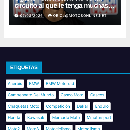
circuito al que le tenga muchas
ganas»
07/08/2026
ORIOL@MOTOSONLINE.NET
ETIQUETAS
Acerbis
BMW
BMW Motorrad
Campeonato Del Mundo
Casco Moto
Cascos
Chaquetas Moto
Competición
Dakar
Enduro
Honda
Kawasaki
Mercado Moto
Mmotorsport
Moto2
Moto3
Motociclismo
Motocilismo