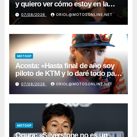
y quiero ver cómo estoy en la
moto; desde Aragón será una
07/08/2026
ORIOL@MOTOSONLINE.NET
guerra»
MOTOGP
Acosta: «Hasta final de año soy
piloto de KTM y lo daré todo para
conseguir mi primera victoria»
07/08/2026
ORIOL@MOTOSONLINE.NET
MOTOGP
Ogura: «Silverstone no es un