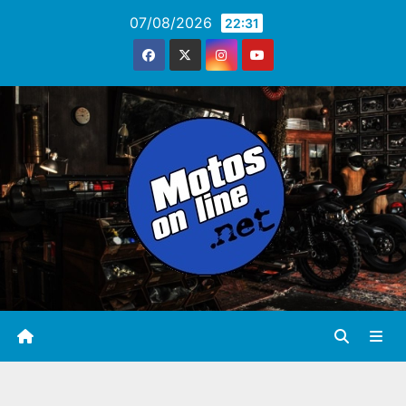
Saltar
07/08/2026
22:31
al
contenido