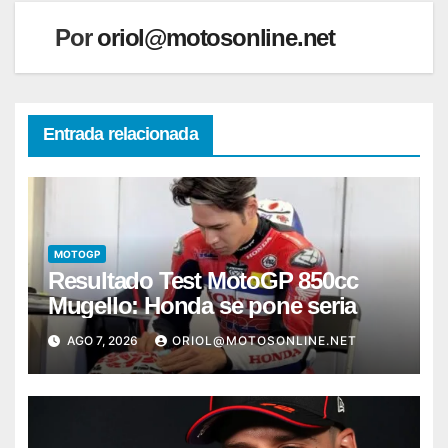
Por
oriol@motosonline.net
Entrada relacionada
MOTOGP
Resultado Test MotoGP 850cc
Mugello: Honda se pone seria
AGO 7, 2026
ORIOL@MOTOSONLINE.NET