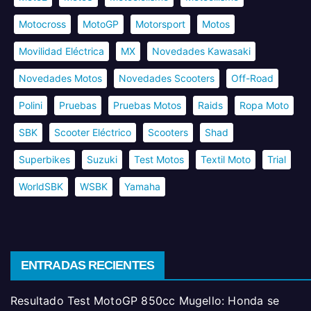
Motocross
MotoGP
Motorsport
Motos
Movilidad Eléctrica
MX
Novedades Kawasaki
Novedades Motos
Novedades Scooters
Off-Road
Polini
Pruebas
Pruebas Motos
Raids
Ropa Moto
SBK
Scooter Eléctrico
Scooters
Shad
Superbikes
Suzuki
Test Motos
Textil Moto
Trial
WorldSBK
WSBK
Yamaha
ENTRADAS RECIENTES
Resultado Test MotoGP 850cc Mugello: Honda se