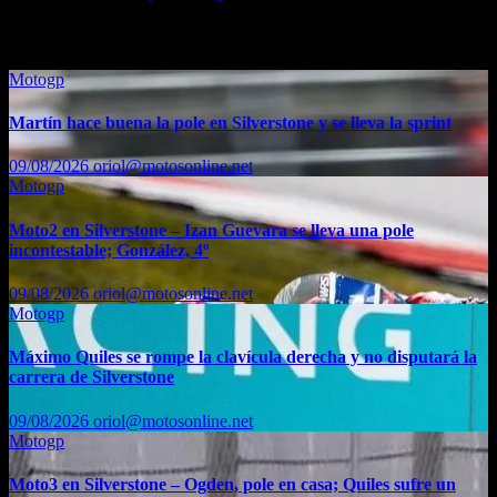
También te puede interesar...
Motogp
Martín hace buena la pole en Silverstone y se lleva la sprint
09/08/2026
oriol@motosonline.net
Motogp
Moto2 en Silverstone – Izan Guevara se lleva una pole
incontestable; González, 4º
09/08/2026
oriol@motosonline.net
Motogp
Máximo Quiles se rompe la clavícula derecha y no disputará la
carrera de Silverstone
09/08/2026
oriol@motosonline.net
Motogp
Moto3 en Silverstone – Ogden, pole en casa; Quiles sufre un