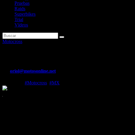
Pruebas
Raids
Superbikes
Trial
Vídeos
Motocross
Prado regresa al podio
Por
oriol@motosonline.net
Jul 6, 2026
#Motocross
,
#MX
Jorge Prado vuelve al podio,
pero también gana terreno y
confianza para acercarse más que nunca a la que sería su primera
victoria en el
Pro Motocross.
Y es que, después de una semana de
descanso que ha servido para buscar mejoras, es cuestión de tiempo
que caiga la primera para el gallego. Y en
RedBud
lo rozó con los
dedos…
hasta que Hunter Lawrence se lo arrebató.
Pero es un