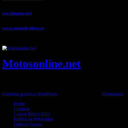
noticias y artículos sobre Decoración, Moda, Bricolaje, Recetas, ...
ww.elmotor.net
Tu web de coches en internet con noticias,
novedades, pruebas y mucho más...
www.zoomdestinos.es
Encuentra información sobre destinos de
viajes entre miles de artículos y consejos para disfrutar de tus
vacaciones y tiempo libre.
Motosonline.net
Toda la información del mundo de la Moto en una sola web,
Pruebas, Novedades, Artículos y competición.
Funciona gracias a WordPress
|
Theme: News Live by
Themeansar
.
Home
Contacto
Cookie Policy (EU)
Política de Privacidad
Quienes Somos