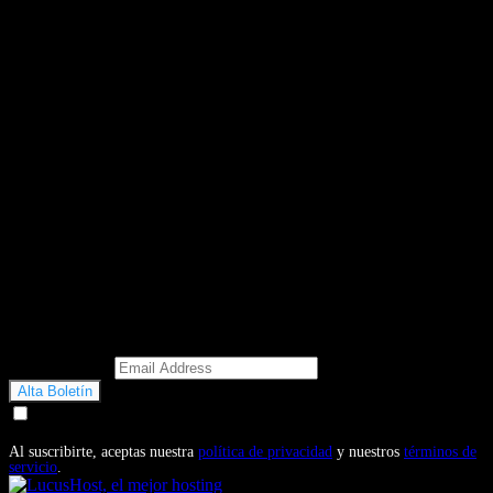
Email Address
Doy mi consentimiento para recibir correos electrónicos
promocionales de Motosonline.net
Al suscribirte, aceptas nuestra
política de privacidad
y nuestros
términos de
servicio
.