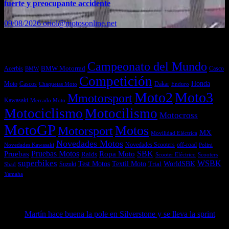
fuerte y preocupante accidente
09/08/2026
oriol@motosonline.net
Etiquetas
Campeonato del Mundo
Acerbis
BMW Motorrad
Casco
BMW
Competición
Honda
Moto
Dakar
Cascos
Chaquetas Moto
Enduro
Moto2
Moto3
Mmotorsport
Kawasaki
Mercado Moto
Motociclismo
Motocilismo
Motocross
MotoGP
Motos
Motorsport
MX
Movilidad Eléctrica
Novedades Motos
off-road
Novedades Scooters
Polini
Novedades Kawasaki
Pruebas
Pruebas Motos
SBK
Ropa Moto
Raids
Scooters
Scooter Eléctrico
superbikes
WSBK
Textil Moto
WorldSBK
Test Motos
Suzuki
Trial
Shad
Yamaha
Entradas recientes
Martín hace buena la pole en Silverstone y se lleva la sprint
09/08/2026