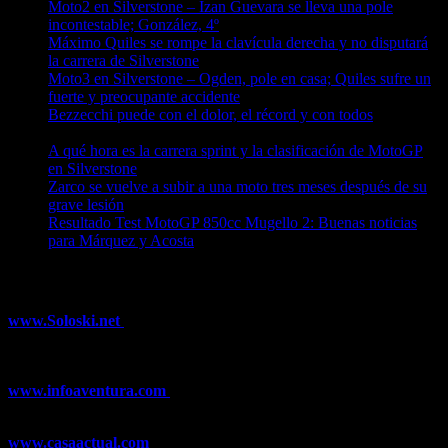
Moto2 en Silverstone – Izan Guevara se lleva una pole
incontestable; González, 4º
09/08/2026
Máximo Quiles se rompe la clavícula derecha y no disputará
la carrera de Silverstone
09/08/2026
Moto3 en Silverstone – Ogden, pole en casa; Quiles sufre un
fuerte y preocupante accidente
09/08/2026
Bezzecchi puede con el dolor, el récord y con todos
08/08/2026
A qué hora es la carrera sprint y la clasificación de MotoGP
en Silverstone
08/08/2026
Zarco se vuelve a subir a una moto tres meses después de su
grave lesión
08/08/2026
Resultado Test MotoGP 850cc Mugello 2: Buenas noticias
para Márquez y Acosta
08/08/2026
¿Ya conoces nuestra red de portales?
www.Soloski.net
Noticias y artículos sobre Deportes de Invierno,
Esquí, Snowboard, Esquí de Fondo, Esquí de Travesía, Estaciones
de Esquí, Meteorología,...
www.infoaventura.com
Toda la información sobre Mountain Bike
y Trail Running, competiciones, noticias, novedades,...
www.casaactual.com
El portal de referencia de lifestyle con