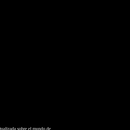
ctualizada sobre el mundo de