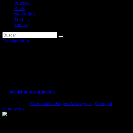
Pruebas
Raids
Superbikes
Trial
Vídeos
Noticias Moto
Peugeot Motocycles adopta la
Inteligencia Artificial en su
Web
Por
oriol@motosonline.net
Nov 23, 2021
#Novedades Peugeot Motocycles
,
#Peugeot
Motocycles
Peugeot Motocycles adopta la Inteligencia Artificial en su Web
La web española de Peugeot Motocycles ya cuenta con un bot con