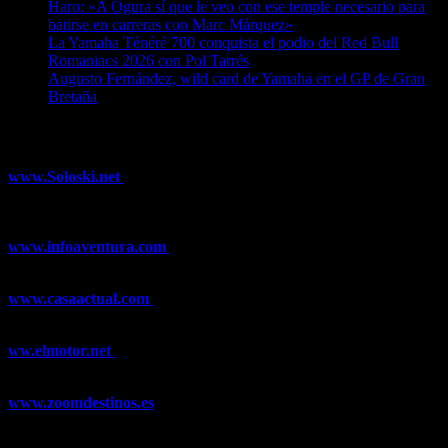
Haro: «A Ogura sí que le veo con ese temple necesario para
batirse en carreras con Marc Márquez»
07/08/2026
La Yamaha Ténéré 700 conquista el podio del Red Bull
Romaniacs 2026 con Pol Tarrés
06/08/2026
Augusto Fernández, wild card de Yamaha en el GP de Gran
Bretaña
06/08/2026
¿Ya conoces nuestra red de portales?
www.Soloski.net
Noticias y artículos sobre Deportes de Invierno,
Esquí, Snowboard, Esquí de Fondo, Esquí de Travesía, Estaciones
de Esquí, Meteorología,...
www.infoaventura.com
Toda la información sobre Mountain Bike
y Trail Running, competiciones, noticias, novedades,...
www.casaactual.com
El portal de referencia de lifestyle con
noticias y artículos sobre Decoración, Moda, Bricolaje, Recetas, ...
ww.elmotor.net
Tu web de coches en internet con noticias,
novedades, pruebas y mucho más...
www.zoomdestinos.es
Encuentra información sobre destinos de
viajes entre miles de artículos y consejos para disfrutar de tus
vacaciones y tiempo libre.