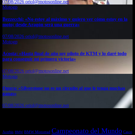
07/08/2026
oriol@motosonline.net
Motogp
Bezzecchi: «No estoy al máximo y quiero ver cómo estoy en la
moto; desde Aragón será una guerra»
07/08/2026
oriol@motosonline.net
Motogp
Acosta: «Hasta final de año soy piloto de KTM y lo daré todo
para conseguir mi primera victoria»
07/08/2026
oriol@motosonline.net
Motogp
Ogura: «Silverstone no es un circuito al que le tenga muchas
ganas»
07/08/2026
oriol@motosonline.net
Etiquetas
Campeonato del Mundo
Acerbis
BMW Motorrad
Casco
BMW