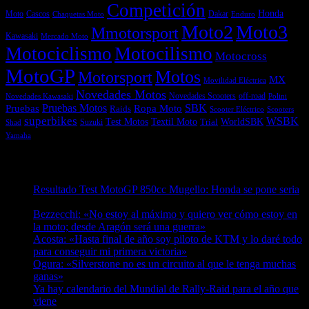
Competición
Honda
Moto
Dakar
Cascos
Chaquetas Moto
Enduro
Moto2
Moto3
Mmotorsport
Kawasaki
Mercado Moto
Motociclismo
Motocilismo
Motocross
MotoGP
Motos
Motorsport
MX
Movilidad Eléctrica
Novedades Motos
off-road
Novedades Scooters
Polini
Novedades Kawasaki
Pruebas
Pruebas Motos
SBK
Ropa Moto
Raids
Scooters
Scooter Eléctrico
superbikes
WSBK
Textil Moto
WorldSBK
Test Motos
Suzuki
Trial
Shad
Yamaha
Entradas recientes
Resultado Test MotoGP 850cc Mugello: Honda se pone seria
07/08/2026
Bezzecchi: «No estoy al máximo y quiero ver cómo estoy en
la moto; desde Aragón será una guerra»
07/08/2026
Acosta: «Hasta final de año soy piloto de KTM y lo daré todo
para conseguir mi primera victoria»
07/08/2026
Ogura: «Silverstone no es un circuito al que le tenga muchas
ganas»
07/08/2026
Ya hay calendario del Mundial de Rally-Raid para el año que
viene
07/08/2026