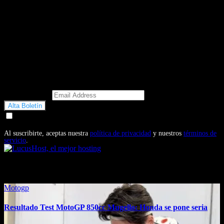
Email Address
Doy mi consentimiento para recibir correos electrónicos
promocionales de Motosonline.net
Al suscribirte, aceptas nuestra
política de privacidad
y nuestros
términos de
servicio
.
También te puede interesar...
Motogp
Resultado Test MotoGP 850cc Mugello: Honda se pone seria