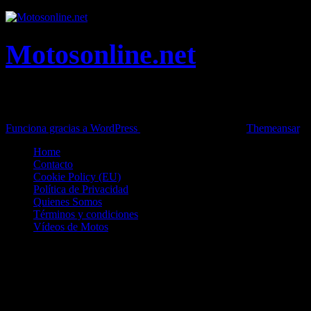
Motosonline.net
Toda la información del mundo de la Moto en una sola web,
Pruebas, Novedades, Artículos y competición.
Funciona gracias a WordPress
|
Theme: News Live by
Themeansar
.
Home
Contacto
Cookie Policy (EU)
Política de Privacidad
Quienes Somos
Términos y condiciones
Vídeos de Motos