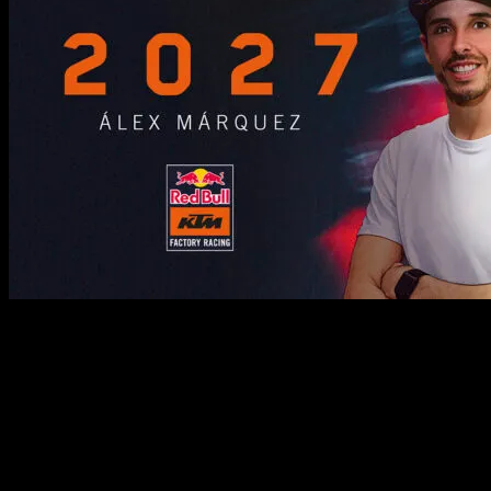
Fabio Di Giannantonio y Alex Márquez serán compañeros de
equipo en KTM a partir de 2027La parrilla de MotoGP 2027
continúa cogiendo forma. Los equipos oficiales de Yamaha, Aprilia
y Ducati están plenamente confirmados; así como el equipo Gresini.
En cuanto al resto, se esperan nuevas confirmaciones a lo largo de
esta semana, sin demasiadas sorpresas en cuanto a lo que ya se venía
rumoreando en los últimos meses.
Puedes leer la noticia completa en…