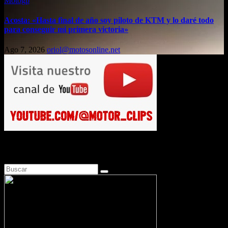
Motogp
Acosta: «Hasta final de año soy piloto de KTM y lo daré todo
para conseguir mi primera victoria»
Ago 7, 2026
oriol@motosonline.net
Busca en Motosonline