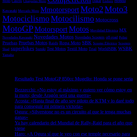
Honda
Moto
Dakar
Cascos
Chaquetas Moto
Enduro
Moto2
Moto3
Mmotorsport
Kawasaki
Mercado Moto
Motociclismo
Motocilismo
Motocross
MotoGP
Motos
Motorsport
MX
Movilidad Eléctrica
Novedades Motos
off-road
Novedades Scooters
Polini
Novedades Kawasaki
Pruebas
Pruebas Motos
SBK
Ropa Moto
Raids
Scooters
Scooter Eléctrico
superbikes
WSBK
Textil Moto
WorldSBK
Test Motos
Suzuki
Trial
Shad
Yamaha
Entradas recientes
Resultado Test MotoGP 850cc Mugello: Honda se pone seria
07/08/2026
Bezzecchi: «No estoy al máximo y quiero ver cómo estoy en
la moto; desde Aragón será una guerra»
07/08/2026
Acosta: «Hasta final de año soy piloto de KTM y lo daré todo
para conseguir mi primera victoria»
07/08/2026
Ogura: «Silverstone no es un circuito al que le tenga muchas
ganas»
07/08/2026
Ya hay calendario del Mundial de Rally-Raid para el año que
viene
07/08/2026
Haro: «A Ogura sí que le veo con ese temple necesario para