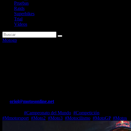
Pruebas
Raids
Superbikes
Trial
Vídeos
Motogp
OFICIAL | Alex Márquez y Di
Giannantonio confirman su
futuro: serán compañeros de
equipo
Por
oriol@motosonline.net
Jul 7, 2026
#Campeonato del Mundo
,
#Competición
,
#Mmotorsport
,
#Moto2
,
#Moto3
,
#Motocilismo
,
#MotoGP
,
#Motos