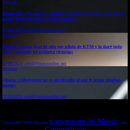
Motogp
Bezzecchi: «No estoy al máximo y quiero ver cómo estoy en la
moto; desde Aragón será una guerra»
07/08/2026
oriol@motosonline.net
Motogp
Acosta: «Hasta final de año soy piloto de KTM y lo daré todo
para conseguir mi primera victoria»
07/08/2026
oriol@motosonline.net
Motogp
Ogura: «Silverstone no es un circuito al que le tenga muchas
ganas»
07/08/2026
oriol@motosonline.net
Etiquetas
Campeonato del Mundo
Acerbis
BMW Motorrad
Casco
BMW
Competición