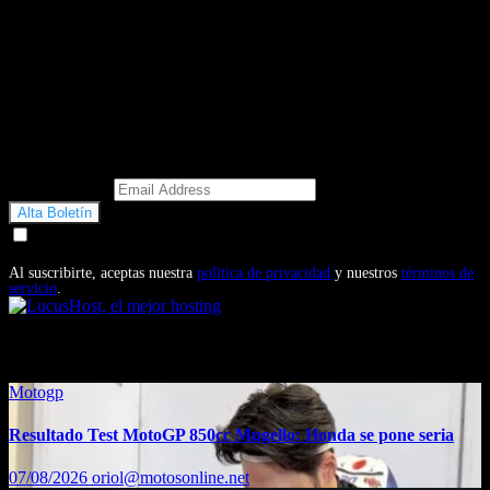
Email Address
Doy mi consentimiento para recibir correos electrónicos
promocionales de Motosonline.net
Al suscribirte, aceptas nuestra
política de privacidad
y nuestros
términos de
servicio
.
También te puede interesar...
Motogp
Resultado Test MotoGP 850cc Mugello: Honda se pone seria
07/08/2026
oriol@motosonline.net