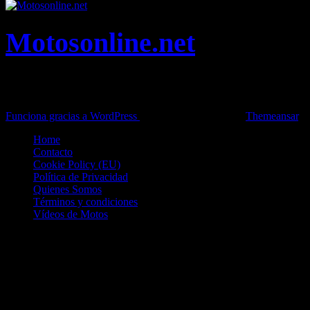
Motosonline.net
Toda la información del mundo de la Moto en una sola web,
Pruebas, Novedades, Artículos y competición.
Funciona gracias a WordPress
|
Theme: News Live by
Themeansar
.
Home
Contacto
Cookie Policy (EU)
Política de Privacidad
Quienes Somos
Términos y condiciones
Vídeos de Motos