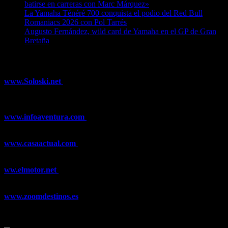
batirse en carreras con Marc Márquez»
07/08/2026
La Yamaha Ténéré 700 conquista el podio del Red Bull
Romaniacs 2026 con Pol Tarrés
06/08/2026
Augusto Fernández, wild card de Yamaha en el GP de Gran
Bretaña
06/08/2026
¿Ya conoces nuestra red de portales?
www.Soloski.net
Noticias y artículos sobre Deportes de Invierno,
Esquí, Snowboard, Esquí de Fondo, Esquí de Travesía, Estaciones
de Esquí, Meteorología,...
www.infoaventura.com
Toda la información sobre Mountain Bike
y Trail Running, competiciones, noticias, novedades,...
www.casaactual.com
El portal de referencia de lifestyle con
noticias y artículos sobre Decoración, Moda, Bricolaje, Recetas, ...
ww.elmotor.net
Tu web de coches en internet con noticias,
novedades, pruebas y mucho más...
www.zoomdestinos.es
Encuentra información sobre destinos de
viajes entre miles de artículos y consejos para disfrutar de tus
vacaciones y tiempo libre.