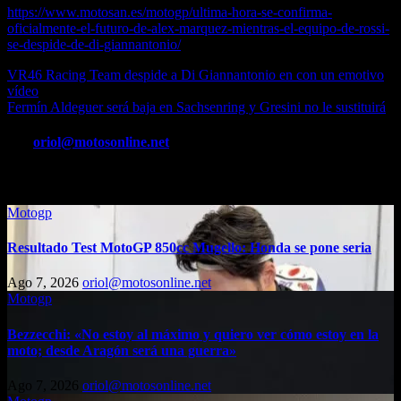
https://www.motosan.es/motogp/ultima-hora-se-confirma-
oficialmente-el-futuro-de-alex-marquez-mientras-el-equipo-de-rossi-
se-despide-de-di-giannantonio/
Navegación
VR46 Racing Team despide a Di Giannantonio en con un emotivo
vídeo
de
Fermín Aldeguer será baja en Sachsenring y Gresini no le sustituirá
entradas
Por
oriol@motosonline.net
Entrada relacionada
Motogp
Resultado Test MotoGP 850cc Mugello: Honda se pone seria
Ago 7, 2026
oriol@motosonline.net
Motogp
Bezzecchi: «No estoy al máximo y quiero ver cómo estoy en la
moto; desde Aragón será una guerra»
Ago 7, 2026
oriol@motosonline.net